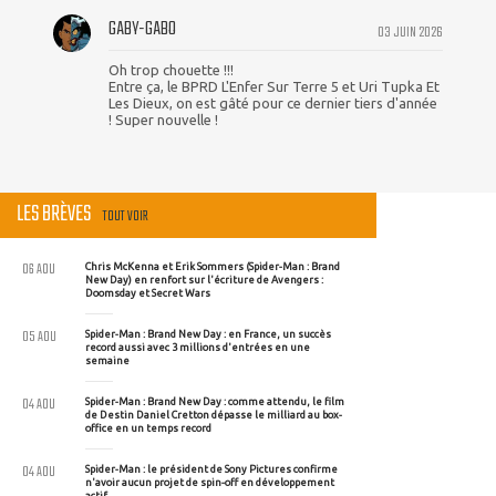
GABY-GABO
03 JUIN 2026
Oh trop chouette !!!
Entre ça, le BPRD L'Enfer Sur Terre 5 et Uri Tupka Et
Les Dieux, on est gâté pour ce dernier tiers d'année
! Super nouvelle !
LES BRÈVES
TOUT VOIR
06 AOU
Chris McKenna et Erik Sommers (Spider-Man : Brand
New Day) en renfort sur l'écriture de Avengers :
Doomsday et Secret Wars
05 AOU
Spider-Man : Brand New Day : en France, un succès
record aussi avec 3 millions d'entrées en une
semaine
04 AOU
Spider-Man : Brand New Day : comme attendu, le film
de Destin Daniel Cretton dépasse le milliard au box-
office en un temps record
04 AOU
Spider-Man : le président de Sony Pictures confirme
n'avoir aucun projet de spin-off en développement
actif