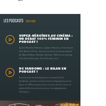
LES PODCASTS
TOUT VOIR
SUPER-HÉROÏNES AU CINÉMA :
UN DÉBAT 100% FÉMININ EN
PODCAST !
Après Wonder Woman, Captain Marvel, et le récent
film Birds of Prey, mais aussi avec la venue proche
de Black Widow, Wonder Woman 1984 et un casting
très diversifié pour The Eternals, les ...
DC FANDOME : LE BILAN EN
PODCAST !
Au cours du weekend passé se tenait le DC
Fandome, premier évènement intégralement en
ligne et 100% consacré aux univers de DC, avec un
angle définitivement axé sur les adaptations
filmiques ...