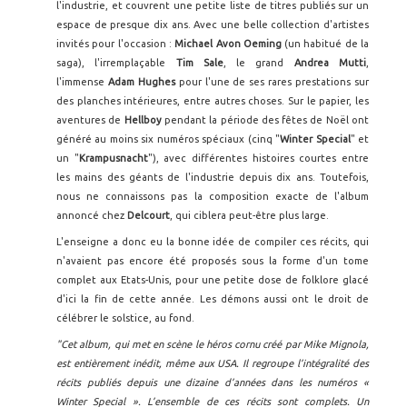
l'industrie, et couvrent une petite liste de titres publiés sur un
espace de presque dix ans. Avec une belle collection d'artistes
invités pour l'occasion :
Michael Avon Oeming
(un habitué de la
saga), l'irremplaçable
Tim Sale
, le grand
Andrea Mutti
,
l'immense
Adam Hughes
pour l'une de ses rares prestations sur
des planches intérieures, entre autres choses. Sur le papier, les
aventures de
Hellboy
pendant la période des fêtes de Noël ont
généré au moins six numéros spéciaux (cinq "
Winter Special
" et
un "
Krampusnacht
"), avec différentes histoires courtes entre
les mains des géants de l'industrie depuis dix ans. Toutefois,
nous ne connaissons pas la composition exacte de l'album
annoncé chez
Delcourt
, qui ciblera peut-être plus large.
L'enseigne a donc eu la bonne idée de compiler ces récits, qui
n'avaient pas encore été proposés sous la forme d'un tome
complet aux Etats-Unis, pour une petite dose de folklore glacé
d'ici la fin de cette année. Les démons aussi ont le droit de
célébrer le solstice, au fond.
"Cet album, qui met en scène le héros cornu créé par Mike Mignola,
est entièrement inédit, même aux USA. Il regroupe l’intégralité des
récits publiés depuis une dizaine d’années dans les numéros «
Winter Special ». L’ensemble de ces récits sont complets. Un