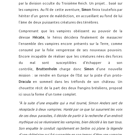
par la division occulte du Troisième Reich. Un projet... basé sur
les vampires. Au fil de cette aventure,
Simon
finira toutefois par
hériter d'un genre de malédiction, en accueillant au fond de lui
l'âme de deux puissantes créatures des ténèbres.
Comprenant que les vampires obéissent au pouvoir de la
déesse
Hécate
, le héros décidera finalement de massacrer
l'ensemble des vampires encore présents sur la Terre, comme
consumé par la folie vengeresse de ses nouveaux pouvoirs.
Encore incapable de réaliser que les créatures nées des forces
du mal sont susceptibles d'échapper à son
contrôle,
Bruttenholm
charge donc
Simon
d'une nouvelle
mission : se rendre en Europe de l'Est sur la piste d'un proto-
Dracula
en sommeil dans les tréfonds de son château. Un
chouette récit de la part des deux frangins brésiliens, proposé
ici sous la forme d'un tome complet.
"À la suite d’une enquête qui a mal tourné, Simon Anders sert de
réceptacle à deux vampires. Hanté par ce que lui susurrent les voix
de ces deux parasites, il décide de partir à la recherche d’un endroit
mythique où se réuniraient les vampires, bien décidé à les tuer tous.
Son enquête le conduit rapidement en Serbie où plane la légende
d’une châtelaine qui fut suspectée en son temps d’être une vampire.