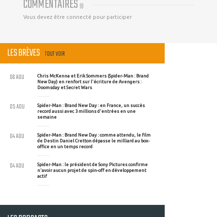
COMMENTAIRES
(
0
)
Vous devez être connecté pour participer
LES BRÈVES
TOUT VOIR
06 AOU
Chris McKenna et Erik Sommers (Spider-Man : Brand
New Day) en renfort sur l'écriture de Avengers :
Doomsday et Secret Wars
05 AOU
Spider-Man : Brand New Day : en France, un succès
record aussi avec 3 millions d'entrées en une
semaine
04 AOU
Spider-Man : Brand New Day : comme attendu, le film
de Destin Daniel Cretton dépasse le milliard au box-
office en un temps record
04 AOU
Spider-Man : le président de Sony Pictures confirme
n'avoir aucun projet de spin-off en développement
actif