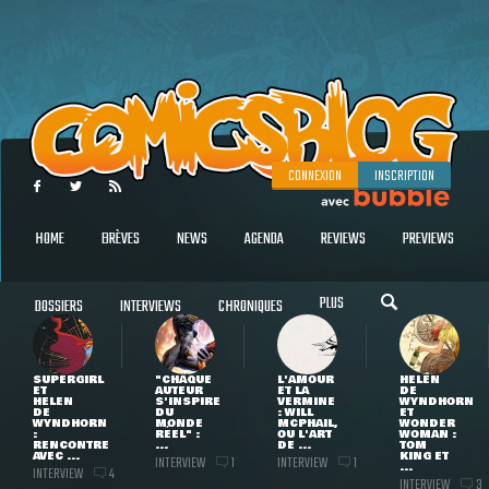
CONNEXION
INSCRIPTION
HOME
BRÈVES
NEWS
AGENDA
REVIEWS
PREVIEWS
PLUS
DOSSIERS
INTERVIEWS
CHRONIQUES
SUPERGIRL
"CHAQUE
L'AMOUR
HELEN
ET
AUTEUR
ET LA
DE
HELEN
S'INSPIRE
VERMINE
WYNDHORN
DE
DU
: WILL
ET
WYNDHORN
MONDE
MCPHAIL,
WONDER
:
RÉEL" :
OU L'ART
WOMAN :
RENCONTRE
...
DE ...
TOM
AVEC ...
KING ET
INTERVIEW
INTERVIEW
1
1
...
INTERVIEW
4
INTERVIEW
3