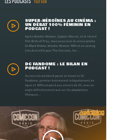
LES PODCASTS
TOUT VOIR
SUPER-HÉROÏNES AU CINÉMA :
UN DÉBAT 100% FÉMININ EN
PODCAST !
Après Wonder Woman, Captain Marvel, et le récent
film Birds of Prey, mais aussi avec la venue proche
de Black Widow, Wonder Woman 1984 et un casting
très diversifié pour The Eternals, les ...
DC FANDOME : LE BILAN EN
PODCAST !
Au cours du weekend passé se tenait le DC
Fandome, premier évènement intégralement en
ligne et 100% consacré aux univers de DC, avec un
angle définitivement axé sur les adaptations
filmiques ...