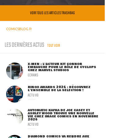
VOIR TOUS LES ARTICLES TRASHBAG
COMICSBLOG.fr
LES DERNIÈRES ACTUS
TOUT VOIR
X-MEN : L'ACTEUR KIT CONNOR
EMBAUCHÉ POUR LE RÔLE DE CYCLOPS
CHEZ MARVEL STUDIOS
ECRANS
RINGO AWARDS 2026 : DÉCOUVREZ
L'ENSEMBLE DE LA SÉLECTION !
ACTU VO
AUTOMATIC KAFKA DE JOE CASEY ET
ASHLEY WOOD TROUVE UNE NOUVELLE
VIE CHEZ IMAGE COMICS EN NOVEMBRE
2026
ACTU VO
DIAMOND COMICS VA RENDRE AUX