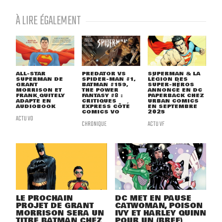
À LIRE ÉGALEMENT
ALL-STAR
PREDATOR VS
SUPERMAN & LA
SUPERMAN DE
SPIDER-MAN #1,
LÉGION DES
GRANT
BATMAN #159,
SUPER-HÉROS
MORRISON ET
THE POWER
ANNONCÉ EN DC
FRANK QUITELY
FANTASY #8 :
PAPERBACK CHEZ
ADAPTÉ EN
CRITIQUES
URBAN COMICS
AUDIOBOOK
EXPRESS CÔTÉ
EN SEPTEMBRE
COMICS VO
2025
ACTU VO
CHRONIQUE
ACTU VF
LE PROCHAIN
DC MET EN PAUSE
PROJET DE GRANT
CATWOMAN, POISON
MORRISON SERA UN
IVY ET HARLEY QUINN
TITRE BATMAN CHEZ
POUR UN (BREF)