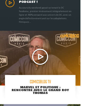
PODCAST !
Au cours du weekend passé se tenait le DC
Fandome, premier évènement intégralement en
ligne et 100% consacré aux univers de DC, avec un
angle définitivement axé sur les adaptations
filmiques ...
COMICSBLOG TV
MARVEL ET POLITIQUE :
RENCONTRE AVEC LE GRAND ROY
THOMAS