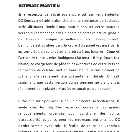
ULTIMATE MARTIEN
Si la ressemblance n'était pas encore suffisamment évidente,
DC Comics
a décidé d'aller chercher le scénariste de l'actuelle
série
Ultimates
,
Deniz Camp
, pour superviser cette nouvelle
version du personnage dans le cadre de cette relecture globale
de l'univers classique actuellement en développement.
L'annonce est tombée dans le cadre d'un panel organisé par la
maison d'édition et directement adressé aux libraires :
Camp
et
l'artiste virtuose
Javier Rodriguez
(
Zatanna : Bring Down the
House
) se chargeront de piloter les aventures de cette version
réinventée du célèbre martien. Pour l'heure, aucun élément de
scénario n'a réellement été présenté en détails. On sait
seulement que cette version du personnage ne viendra pas
réellement de la planète Mars (et on aurait pu s'en douter).
Difficile d'anticiper avec si peu d'éléments. Actuellement, la
mode chez les
Big Two
reste cantonnée à ces grands
renouvellements organisés pour construire des points
d'accessibilité évidents pour les nouveaux entrants, et
DC
Comics
semble avoir suivi la feuille de route de
Jonathan