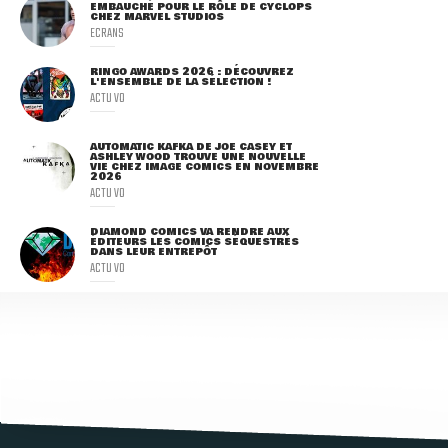
EMBAUCHÉ POUR LE RÔLE DE CYCLOPS
CHEZ MARVEL STUDIOS
ECRANS
RINGO AWARDS 2026 : DÉCOUVREZ
L'ENSEMBLE DE LA SÉLECTION !
ACTU VO
AUTOMATIC KAFKA DE JOE CASEY ET
ASHLEY WOOD TROUVE UNE NOUVELLE
VIE CHEZ IMAGE COMICS EN NOVEMBRE
2026
ACTU VO
DIAMOND COMICS VA RENDRE AUX
ÉDITEURS LES COMICS SÉQUESTRÉS
DANS LEUR ENTREPÔT
ACTU VO