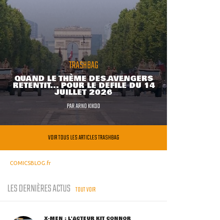
TRASHBAG
QUAND LE THÈME DES AVENGERS
RETENTIT... POUR LE DÉFILÉ DU 14
JUILLET 2026
PAR
ARNO KIKOO
VOIR TOUS LES ARTICLES TRASHBAG
COMICSBLOG.fr
LES DERNIÈRES ACTUS
TOUT VOIR
X-MEN : L'ACTEUR KIT CONNOR