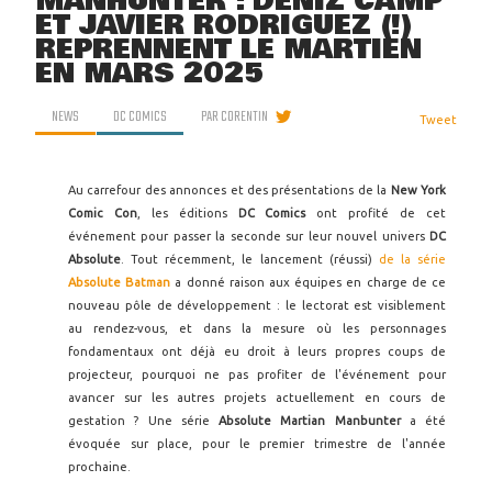
MANHUNTER : DENIZ CAMP
ET JAVIER RODRIGUEZ (!)
REPRENNENT LE MARTIEN
EN MARS 2025
NEWS
DC COMICS
PAR
CORENTIN
Tweet
Au carrefour des annonces et des présentations de la
New York
Comic Con
, les éditions
DC Comics
ont profité de cet
événement pour passer la seconde sur leur nouvel univers
DC
Absolute
. Tout récemment, le lancement (réussi)
de la série
Absolute Batman
a donné raison aux équipes en charge de ce
nouveau pôle de développement : le lectorat est visiblement
au rendez-vous, et dans la mesure où les personnages
fondamentaux ont déjà eu droit à leurs propres coups de
projecteur, pourquoi ne pas profiter de l'événement pour
avancer sur les autres projets actuellement en cours de
gestation ? Une série
Absolute Martian Manbunter
a été
évoquée sur place, pour le premier trimestre de l'année
prochaine.