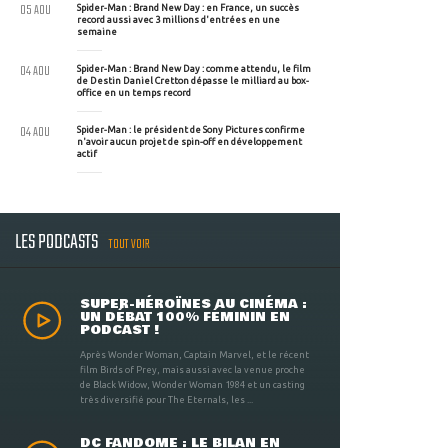
05 AOU
Spider-Man : Brand New Day : en France, un succès
record aussi avec 3 millions d'entrées en une
semaine
04 AOU
Spider-Man : Brand New Day : comme attendu, le film
de Destin Daniel Cretton dépasse le milliard au box-
office en un temps record
04 AOU
Spider-Man : le président de Sony Pictures confirme
n'avoir aucun projet de spin-off en développement
actif
LES PODCASTS
TOUT VOIR
SUPER-HÉROÏNES AU CINÉMA :
UN DÉBAT 100% FÉMININ EN
PODCAST !
Après Wonder Woman, Captain Marvel, et le récent
film Birds of Prey, mais aussi avec la venue proche
de Black Widow, Wonder Woman 1984 et un casting
très diversifié pour The Eternals, les ...
DC FANDOME : LE BILAN EN