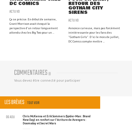
DC COMICS
RETOUR DES
GOTHAM CITY
ACTU VO
SIRENS
ACTU VO
Ça se précise. En début de semaine,
Grant Morrison avait évoqué la
perspective d'un retour longuement
Annonce curieuse, mais pas forcément
attendu chez les Big Two pour un ...
inintéressante pour les fans des
"Gotham Girls". D'ici le mois de juillet,
DC Comics compte mettre ...
COMMENTAIRES
(
0
)
Vous devez être connecté pour participer
LES BRÈVES
TOUT VOIR
06 AOU
Chris McKenna et Erik Sommers (Spider-Man : Brand
New Day) en renfort sur l'écriture de Avengers :
Doomsday et Secret Wars