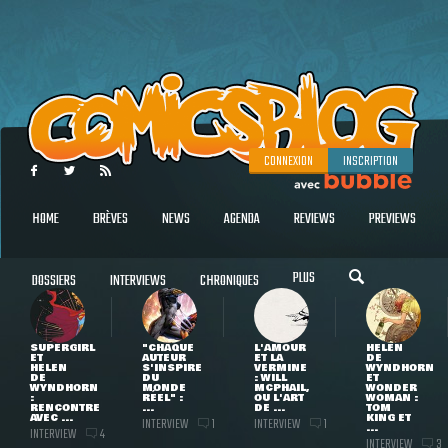
CONNEXION
INSCRIPTION
HOME
BRÈVES
NEWS
AGENDA
REVIEWS
PREVIEWS
PLUS
DOSSIERS
INTERVIEWS
CHRONIQUES
SUPERGIRL
"CHAQUE
L'AMOUR
HELEN
ET
AUTEUR
ET LA
DE
HELEN
S'INSPIRE
VERMINE
WYNDHORN
DE
DU
: WILL
ET
WYNDHORN
MONDE
MCPHAIL,
WONDER
:
RÉEL" :
OU L'ART
WOMAN :
RENCONTRE
...
DE ...
TOM
AVEC ...
KING ET
INTERVIEW
INTERVIEW
1
1
...
INTERVIEW
4
INTERVIEW
3