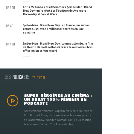
06 AOU
Chris McKenna et Erik Sommers (Spider-Man : Brand
New Day) en renfort sur l'écriture de Avengers :
Doomsday et Secret Wars
05 AOU
Spider-Man : Brand New Day : en France, un succès
record aussi avec 3 millions d'entrées en une
semaine
04 AOU
Spider-Man : Brand New Day : comme attendu, le film
de Destin Daniel Cretton dépasse le milliard au box-
office en un temps record
LES PODCASTS
TOUT VOIR
SUPER-HÉROÏNES AU CINÉMA :
UN DÉBAT 100% FÉMININ EN
PODCAST !
Après Wonder Woman, Captain Marvel, et le récent
film Birds of Prey, mais aussi avec la venue proche
de Black Widow, Wonder Woman 1984 et un casting
très diversifié pour The Eternals, les ...