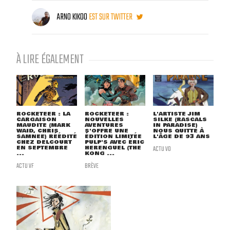
ARNO KIKOO
EST SUR TWITTER
À LIRE ÉGALEMENT
ROCKETEER : LA
ROCKETEER :
L'ARTISTE JIM
CARGAISON
NOUVELLES
SILKE (RASCALS
MAUDITE (MARK
AVENTURES
IN PARADISE)
WAID, CHRIS
S'OFFRE UNE
NOUS QUITTE À
SAMNEE) RÉÉDITÉ
ÉDITION LIMITÉE
L'ÂGE DE 93 ANS
CHEZ DELCOURT
PULP'S AVEC ÉRIC
EN SEPTEMBRE
HERENGUEL (THE
ACTU VO
...
KONG ...
ACTU VF
BRÈVE