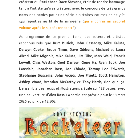
créateur du
Rocketeer
,
Dave Stevens
, était de rendre hommage
tant à l'artiste qu'à sa création, avec le concours de très grands
noms des comics pour une série d'histoires courtes et de
pin-
ups
réparties au fil de la mini-série (
qui a connu un second
volume après le succès rencontré
).
Au programme de ce premier tome, des auteurs et artistes
reconnus tels que
Kurt Busiek
,
John Cassaday
,
Mike Kaluta
,
Darwyn Cooke
,
Bruce Timm
,
Dave Gibbons
,
Michael
et
Laura
Allred
,
Mike Mignola
,
Mike Kaluta
,
Jim Silke
,
Mark Waid
,
Francis
Lowell
,
Chris Weston
,
Geof Darrow
,
Gene Ha
,
Ryan Sook
,
Joe
Lansdale
,
Jonathan Ross
,
Joe Chiodo
,
Tommy Lee Edwards
,
Stephanie Buscema
,
John Arcudi
,
Joe Pruett
,
Scott Hampton
,
Ashley Wood
,
Brendan McCarthy
et
Tony Harris
, rien que ça.
L'ensemble des récits et illustrations s'étale sur 128 pages, avec
une couverture d'
Alex Ross
. La sortie est prévue pour le 13 mars
2025 au prix de 18,50€.