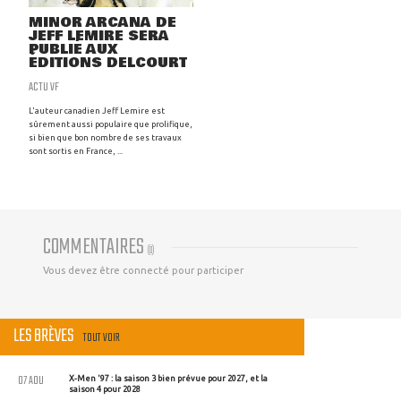
MINOR ARCANA DE
JEFF LEMIRE SERA
PUBLIÉ AUX
ÉDITIONS DELCOURT
ACTU VF
L'auteur canadien Jeff Lemire est
sûrement aussi populaire que prolifique,
si bien que bon nombre de ses travaux
sont sortis en France, ...
COMMENTAIRES
(
0
)
Vous devez être connecté pour participer
LES BRÈVES
TOUT VOIR
07 AOU
X-Men '97 : la saison 3 bien prévue pour 2027, et la
saison 4 pour 2028