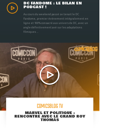
DC FANDOME : LE BILAN EN
PODCAST !
Au cours du weekend passé se tenait le DC
Fandome, premier évènement intégralement en
ligne et 100% consacré aux univers de DC, avec un
angle définitivement axé sur les adaptations
filmiques ...
COMICSBLOG TV
MARVEL ET POLITIQUE :
RENCONTRE AVEC LE GRAND ROY
THOMAS