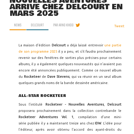
NOUVELLES AVENTURES
ARRIVE CHEZ DELCOURT EN
MARS 2025
NEWS
DELCOURT
PAR
ARNO KIKOO
Tweet
La maison d'édition
Delcourt
a déjà laissé entrevoir
une partie
de son programme 2025
il y a peu, et s'il faudra prochainement
revenir sur des fenêtres de sorties plus précises pour certains
albums, il y a également quelques nouveautés qui n'avaient pas
encore été annoncées publiquement. Comme ce nouvel album
du
Rocketeer
de
Dave Stevens
, qui va réunir en un seul album
quelques grands noms de la bande dessinée américaine.
ALL-STAR ROCKETEER
Sous l'intitulé
Rocketeer - Nouvelles Aventures
,
Delcourt
proposera prochainement dans la collection contrebande le
Rocketeer Adventures Vol. 1
, compilation d'une mini-
série
publiée il y a maintenant treize ans chez
IDW
. L'idée pour
l'éditeur, après avoir obtenu l'accord des ayant-droits du