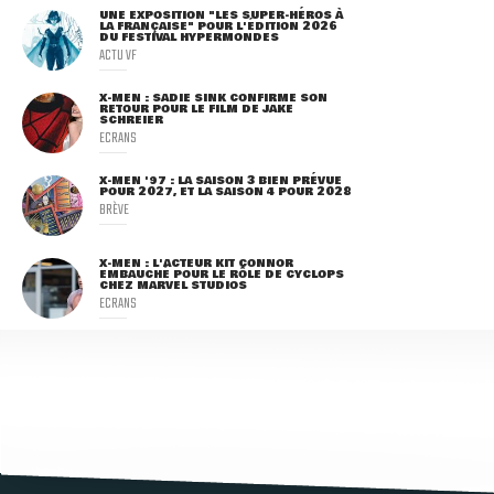
UNE EXPOSITION "LES SUPER-HÉROS À
LA FRANÇAISE" POUR L'ÉDITION 2026
DU FESTIVAL HYPERMONDES
ACTU VF
X-MEN : SADIE SINK CONFIRME SON
RETOUR POUR LE FILM DE JAKE
SCHREIER
ECRANS
X-MEN '97 : LA SAISON 3 BIEN PRÉVUE
POUR 2027, ET LA SAISON 4 POUR 2028
BRÈVE
X-MEN : L'ACTEUR KIT CONNOR
EMBAUCHÉ POUR LE RÔLE DE CYCLOPS
CHEZ MARVEL STUDIOS
ECRANS