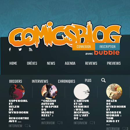
CONNEXION
INSCRIPTION
HOME
BRÈVES
NEWS
AGENDA
REVIEWS
PREVIEWS
PLUS
DOSSIERS
INTERVIEWS
CHRONIQUES
SUPERGIRL
"CHAQUE
L'AMOUR
HELEN
ET
AUTEUR
ET LA
DE
HELEN
S'INSPIRE
VERMINE
WYNDHORN
DE
DU
: WILL
ET
WYNDHORN
MONDE
MCPHAIL,
WONDER
:
RÉEL" :
OU L'ART
WOMAN :
RENCONTRE
...
DE ...
TOM
AVEC ...
KING ET
INTERVIEW
INTERVIEW
1
1
...
INTERVIEW
4
INTERVIEW
3