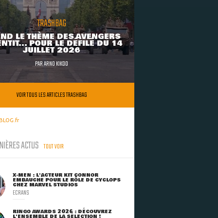
TRASHBAG
ND LE THÈME DES AVENGERS
NTIT... POUR LE DÉFILÉ DU 14
JUILLET 2026
PAR
ARNO KIKOO
VOIR TOUS LES ARTICLES TRASHBAG
BLOG.fr
NIÈRES ACTUS
TOUT VOIR
X-MEN : L'ACTEUR KIT CONNOR
EMBAUCHÉ POUR LE RÔLE DE CYCLOPS
CHEZ MARVEL STUDIOS
ECRANS
RINGO AWARDS 2026 : DÉCOUVREZ
L'ENSEMBLE DE LA SÉLECTION !