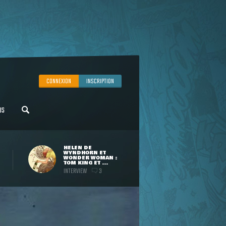
CONNEXION
INSCRIPTION
US
HELEN DE
WYNDHORN ET
WONDER WOMAN :
TOM KING ET ...
INTERVIEW
3