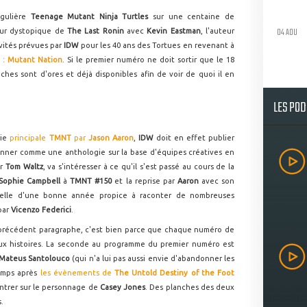
égulière
Teenage Mutant Ninja Turtles
sur une centaine de
04 AOU
tur dystopique de
The Last Ronin
avec
Kevin Eastman
, l'auteur
vités prévues par
IDW
pour les 40 ans des Tortues en revenant à
: Mutant Nation
. Si le premier numéro ne doit sortir que le 18
hes sont d'ores et déjà disponibles afin de voir de quoi il en
LES PO
rie
principale
TMNT
par
Jason Aaron
,
IDW
doit en effet publier
ionner comme une anthologie sur la base d'équipes créatives en
ar
Tom Waltz
, va s'intéresser à ce qu'il s'est passé au cours de la
Sophie Campbell
à
TMNT #150
et la reprise par
Aaron
avec son
elle d'une bonne année propice à raconter de nombreuses
 par
Vicenzo Federici
.
e précédent paragraphe, c'est bien parce que chaque numéro de
eux histoires. La seconde au programme du premier numéro est
Mateus Santolouco
(qui n'a lui pas aussi envie d'abandonner les
emps après
les évènements de
The Untold Destiny of the Foot
ntrer sur le personnage de
Casey Jones
. Des planches des deux
.