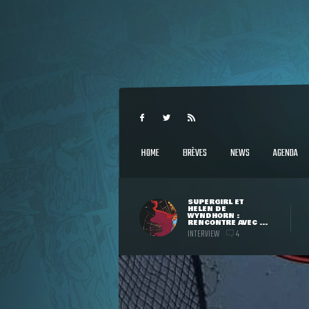
HOME
BRÈVES
NEWS
AGENDA
SUPERGIRL ET
HELEN DE
WYNDHORN :
RENCONTRE AVEC ...
INTERVIEW
4