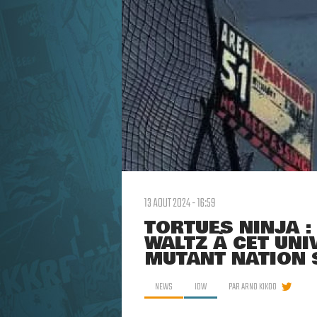
13 AOUT 2024 - 16:59
TORTUES NINJA :
WALTZ À CET UNI
MUTANT NATION 
NEWS
IDW
PAR
ARNO KIKOO