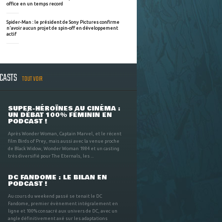
office en un temps record
Spider-Man : le président de Sony Pictures confirme
n'avoir aucun projet de spin-off en développement
actif
DCASTS
TOUT VOIR
SUPER-HÉROÏNES AU CINÉMA :
UN DÉBAT 100% FÉMININ EN
PODCAST !
Après Wonder Woman, Captain Marvel, et le récent
film Birds of Prey, mais aussi avec la venue proche
de Black Widow, Wonder Woman 1984 et un casting
très diversifié pour The Eternals, les ...
DC FANDOME : LE BILAN EN
PODCAST !
Au cours du weekend passé se tenait le DC
Fandome, premier évènement intégralement en
ligne et 100% consacré aux univers de DC, avec un
angle définitivement axé sur les adaptations