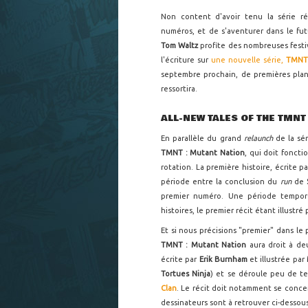
Non content d'avoir tenu la série r
numéros, et de s'aventurer dans le fu
Tom Waltz
profite des nombreuses festi
l'écriture sur
une nouvelle série,
TMNT 
septembre prochain, de premières planc
ressortira.
ALL-NEW TALES OF THE TMNT
En parallèle du grand
relaunch
de la sé
TMNT : Mutant Nation
, qui doit fonct
rotation. La première histoire, écrite p
période entre la conclusion du
run
de
premier numéro. Une période tempor
histoires, le premier récit étant illustré
Et si nous précisions "premier" dans l
TMNT : Mutant Nation
aura droit à d
écrite par
Erik Burnham
et illustrée par
Tortues Ninja
) et se déroule peu de t
Clan
. Le récit doit notamment se conce
dessinateurs sont à retrouver ci-dessous