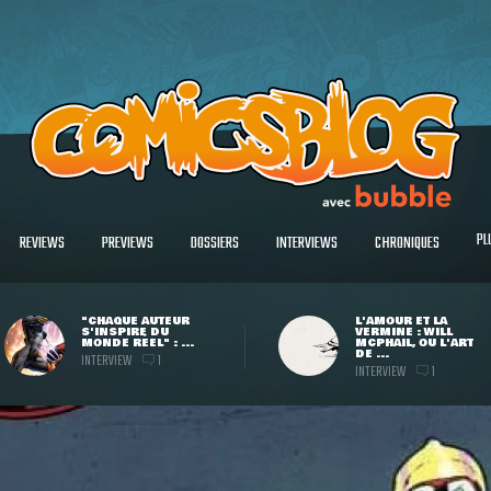
PL
REVIEWS
PREVIEWS
DOSSIERS
INTERVIEWS
CHRONIQUES
"CHAQUE AUTEUR
L'AMOUR ET LA
S'INSPIRE DU
VERMINE : WILL
MONDE RÉEL" : ...
MCPHAIL, OU L'ART
DE ...
INTERVIEW
1
INTERVIEW
1