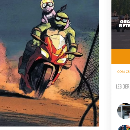
QUA
RETE
COMICS
LES DER