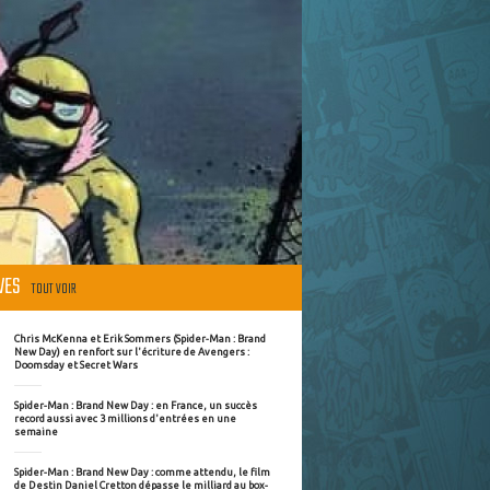
ÈVES
TOUT VOIR
Chris McKenna et Erik Sommers (Spider-Man : Brand
New Day) en renfort sur l'écriture de Avengers :
Doomsday et Secret Wars
Spider-Man : Brand New Day : en France, un succès
record aussi avec 3 millions d'entrées en une
semaine
Spider-Man : Brand New Day : comme attendu, le film
de Destin Daniel Cretton dépasse le milliard au box-