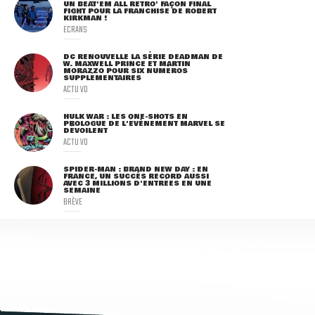
UN BEAT'EM ALL RÉTRO' FAÇON FINAL
FIGHT POUR LA FRANCHISE DE ROBERT
KIRKMAN !
ECRANS
DC RENOUVELLE LA SÉRIE DEADMAN DE
W. MAXWELL PRINCE ET MARTIN
MORAZZO POUR SIX NUMÉROS
SUPPLÉMENTAIRES
ACTU VO
HULK WAR : LES ONE-SHOTS EN
PROLOGUE DE L'ÉVÈNEMENT MARVEL SE
DÉVOILENT
ACTU VO
SPIDER-MAN : BRAND NEW DAY : EN
FRANCE, UN SUCCÈS RECORD AUSSI
AVEC 3 MILLIONS D'ENTRÉES EN UNE
SEMAINE
BRÈVE