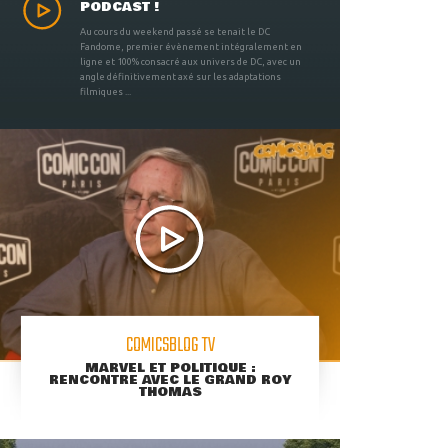
PODCAST !
Au cours du weekend passé se tenait le DC
Fandome, premier évènement intégralement en
ligne et 100% consacré aux univers de DC, avec un
angle définitivement axé sur les adaptations
filmiques ...
COMICSBLOG TV
MARVEL ET POLITIQUE :
RENCONTRE AVEC LE GRAND ROY
THOMAS