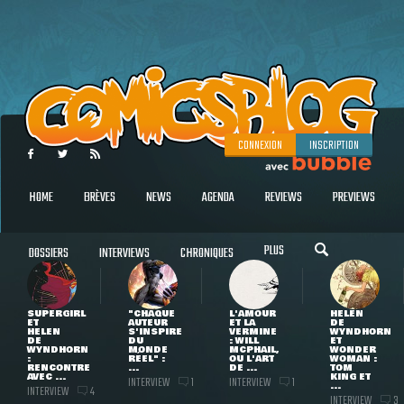
CONNEXION
INSCRIPTION
HOME
BRÈVES
NEWS
AGENDA
REVIEWS
PREVIEWS
PLUS
DOSSIERS
INTERVIEWS
CHRONIQUES
SUPERGIRL
"CHAQUE
L'AMOUR
HELEN
ET
AUTEUR
ET LA
DE
HELEN
S'INSPIRE
VERMINE
WYNDHORN
DE
DU
: WILL
ET
WYNDHORN
MONDE
MCPHAIL,
WONDER
:
RÉEL" :
OU L'ART
WOMAN :
RENCONTRE
...
DE ...
TOM
AVEC ...
KING ET
INTERVIEW
INTERVIEW
1
1
...
INTERVIEW
4
INTERVIEW
3