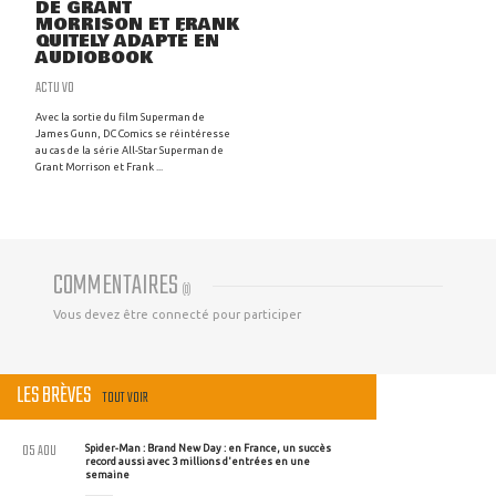
DE GRANT
MORRISON ET FRANK
QUITELY ADAPTÉ EN
AUDIOBOOK
ACTU VO
Avec la sortie du film Superman de
James Gunn, DC Comics se réintéresse
au cas de la série All-Star Superman de
Grant Morrison et Frank ...
COMMENTAIRES
(
0
)
Vous devez être connecté pour participer
LES BRÈVES
TOUT VOIR
05 AOU
Spider-Man : Brand New Day : en France, un succès
record aussi avec 3 millions d'entrées en une
semaine