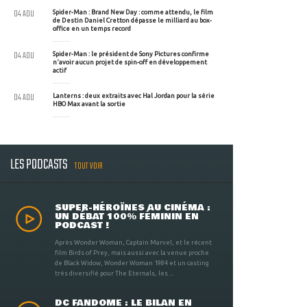
04 AOU
Spider-Man : Brand New Day : comme attendu, le film
de Destin Daniel Cretton dépasse le milliard au box-
office en un temps record
04 AOU
Spider-Man : le président de Sony Pictures confirme
n'avoir aucun projet de spin-off en développement
actif
04 AOU
Lanterns : deux extraits avec Hal Jordan pour la série
HBO Max avant la sortie
LES PODCASTS
TOUT VOIR
SUPER-HÉROÏNES AU CINÉMA :
UN DÉBAT 100% FÉMININ EN
PODCAST !
Après Wonder Woman, Captain Marvel, et le récent
film Birds of Prey, mais aussi avec la venue proche
de Black Widow, Wonder Woman 1984 et un casting
très diversifié pour The Eternals, les ...
DC FANDOME : LE BILAN EN