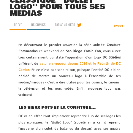
CLASSIQUE ''BULLET
LOGO'' POUR TOUS SES
MÉDIAS
BRÈVE
DC COMICS
PAR
ARNO KIKOO
Tweet
En découvrant le premier
trailer
de la série animée
Creature
Commandos
ce weekend de
San Diego Comic Con
, vous aurez
très certainement constaté l'apparition d'un logo
DC Studios
différent de
celui en vigueur depuis 2016 et le
Rebirth
de
DC
Comics
. Et ce n'est pas sans raison, puisque l'entité
DC
a bien
décidé de mettre un nouveau logo à l'ensemble de ses
médias/marques - c'est à dire utilisé pour les comics, le cinéma,
la télévision et les jeux vidéo. Enfin, nouveau logo, pas
vraiment.
LES VIEUX POTS ET LA CONFITURE...
DC
va en effet tout simplement reprendre l'un de ses logos les
plus iconiques, le "
Bullet Logo
" (appelé ainsi car il reprend
l'imagerie d'un culot de balle vu du dessus) avec ses quatre