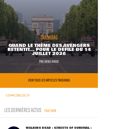
TRASHBAG
QUAND LE THÈME DES AVENGERS
RETENTIT... POUR LE DÉFILÉ DU 14
JUILLET 2026
PAR
ARNO KIKOO
VOIR TOUS LES ARTICLES TRASHBAG
COMICSBLOG.fr
LES DERNIÈRES ACTUS
TOUT VOIR
WALKING DEAD : STREETS OF SURVIVAL :