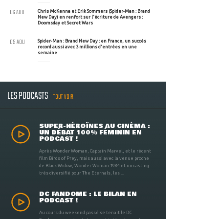
06 AOU
Chris McKenna et Erik Sommers (Spider-Man : Brand
New Day) en renfort sur l'écriture de Avengers :
Doomsday et Secret Wars
05 AOU
Spider-Man : Brand New Day : en France, un succès
record aussi avec 3 millions d'entrées en une
semaine
LES PODCASTS
TOUT VOIR
SUPER-HÉROÏNES AU CINÉMA :
UN DÉBAT 100% FÉMININ EN
PODCAST !
Après Wonder Woman, Captain Marvel, et le récent
film Birds of Prey, mais aussi avec la venue proche
de Black Widow, Wonder Woman 1984 et un casting
très diversifié pour The Eternals, les ...
DC FANDOME : LE BILAN EN
PODCAST !
Au cours du weekend passé se tenait le DC