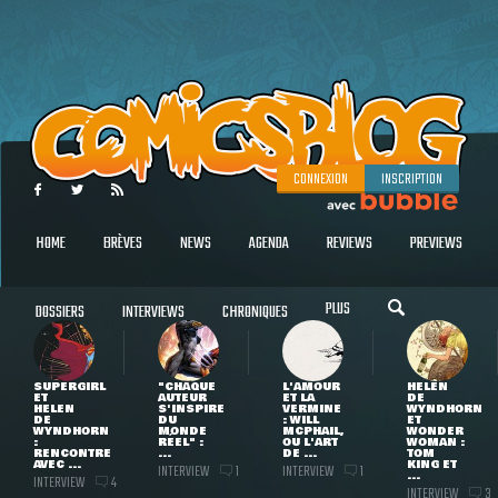
CONNEXION
INSCRIPTION
HOME
BRÈVES
NEWS
AGENDA
REVIEWS
PREVIEWS
PLUS
DOSSIERS
INTERVIEWS
CHRONIQUES
SUPERGIRL
"CHAQUE
L'AMOUR
HELEN
ET
AUTEUR
ET LA
DE
HELEN
S'INSPIRE
VERMINE
WYNDHORN
DE
DU
: WILL
ET
WYNDHORN
MONDE
MCPHAIL,
WONDER
:
RÉEL" :
OU L'ART
WOMAN :
RENCONTRE
...
DE ...
TOM
AVEC ...
KING ET
INTERVIEW
INTERVIEW
1
1
...
INTERVIEW
4
INTERVIEW
3