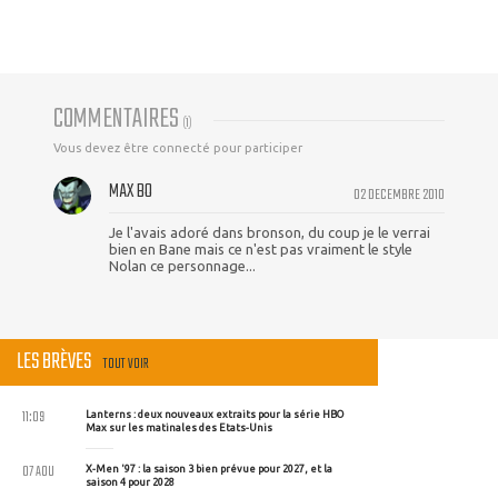
COMMENTAIRES
(
1
)
Vous devez être connecté pour participer
MAX BO
02 DECEMBRE 2010
Je l'avais adoré dans bronson, du coup je le verrai
bien en Bane mais ce n'est pas vraiment le style
Nolan ce personnage...
LES BRÈVES
TOUT VOIR
11:09
Lanterns : deux nouveaux extraits pour la série HBO
Max sur les matinales des Etats-Unis
07 AOU
X-Men '97 : la saison 3 bien prévue pour 2027, et la
saison 4 pour 2028