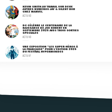
KEVIN SMITH AU TRAVAIL SUR DEUX
AUTRES NUMÉROS JAY & SILENT BOB
CHEZ MARVEL
ACTU VO
DC CÉLÈBRE LE CENTENAIRE DE LA
NAISSANCE DE JOE KUBERT EN
SEPTEMBRE 2026 AVEC TROIS SORTIES
SPÉCIALES
ACTU VO
UNE EXPOSITION "LES SUPER-HÉROS À
LA FRANÇAISE" POUR L'ÉDITION 2026
DU FESTIVAL HYPERMONDES
ACTU VF