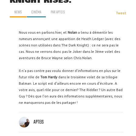
KNIGHT RISES.
NEWS
CINÉMA
PAR
APTEIS
Tweet
Nous vous en parlions hier, et
Nolan
a tenu à démentir les
rumeurs annonçant une apparition de Heath Ledger (avec des
scènes non utilisées dans The Dark Knight) : ce ne sera pas le
cas. Nous ne verrons donc pas le Joker dans le 3ème volet des
aventures de Bruce Wayne selon Chris Nolan.
Il n'a pas contre pas voulu donner d'informations en plus sur le
futur rôle de
Tom Hardy
dans le troisième volet de sa trilogie
Batman. Le script est d'ailleurs encore en cours d'écriture. A
votre avis, quel rôle pour ce dernier? The Riddler ? Un autre Bad
Guy ? Dès que l'on aura des informations supplémentaires, nous
ne manquerons pas de les partager !
APTEIS