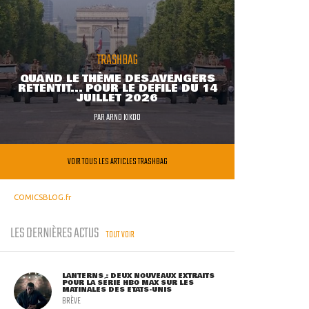
TRASHBAG
QUAND LE THÈME DES AVENGERS
RETENTIT... POUR LE DÉFILÉ DU 14
JUILLET 2026
PAR
ARNO KIKOO
VOIR TOUS LES ARTICLES TRASHBAG
COMICSBLOG.fr
LES DERNIÈRES ACTUS
TOUT VOIR
LANTERNS : DEUX NOUVEAUX EXTRAITS
POUR LA SÉRIE HBO MAX SUR LES
MATINALES DES ETATS-UNIS
BRÈVE