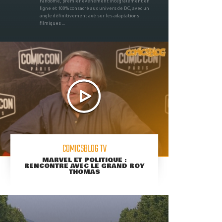
Fandome, premier évènement intégralement en
ligne et 100% consacré aux univers de DC, avec un
angle définitivement axé sur les adaptations
filmiques ...
COMICSBLOG TV
MARVEL ET POLITIQUE :
RENCONTRE AVEC LE GRAND ROY
THOMAS