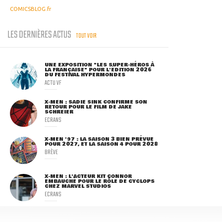
COMICSBLOG.fr
LES DERNIÈRES ACTUS
TOUT VOIR
UNE EXPOSITION "LES SUPER-HÉROS À
LA FRANÇAISE" POUR L'ÉDITION 2026
DU FESTIVAL HYPERMONDES
ACTU VF
X-MEN : SADIE SINK CONFIRME SON
RETOUR POUR LE FILM DE JAKE
SCHREIER
ECRANS
X-MEN '97 : LA SAISON 3 BIEN PRÉVUE
POUR 2027, ET LA SAISON 4 POUR 2028
BRÈVE
X-MEN : L'ACTEUR KIT CONNOR
EMBAUCHÉ POUR LE RÔLE DE CYCLOPS
CHEZ MARVEL STUDIOS
ECRANS