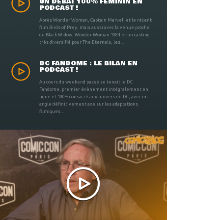
UN DÉBAT 100% FÉMININ EN
PODCAST !
Après Wonder Woman, Captain Marvel, et le récent
film Birds of Prey, mais aussi avec la venue proche
de Black Widow, Wonder Woman 1984 et un casting
très diversifié pour The Eternals, les ...
DC FANDOME : LE BILAN EN
PODCAST !
Au cours du weekend passé se tenait le DC
Fandome, premier évènement intégralement en
ligne et 100% consacré aux univers de DC, avec un
angle définitivement axé sur les adaptations
filmiques ...