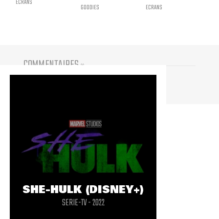
ECRANS
GOODIES
ECRANS
COMMENTAIRES
(
0
)
Vous devez être connecté pour participer
SHE-HULK (DISNEY+)
SERIE-TV - 2022