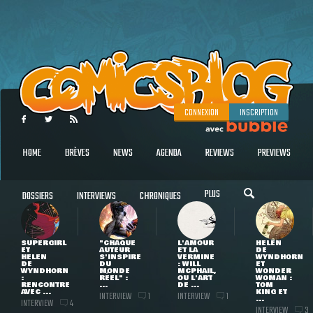
CONNEXION
INSCRIPTION
HOME
BRÈVES
NEWS
AGENDA
REVIEWS
PREVIEWS
PLUS
DOSSIERS
INTERVIEWS
CHRONIQUES
SUPERGIRL
"CHAQUE
L'AMOUR
HELEN
ET
AUTEUR
ET LA
DE
HELEN
S'INSPIRE
VERMINE
WYNDHORN
DE
DU
: WILL
ET
WYNDHORN
MONDE
MCPHAIL,
WONDER
:
RÉEL" :
OU L'ART
WOMAN :
RENCONTRE
...
DE ...
TOM
AVEC ...
KING ET
INTERVIEW
INTERVIEW
1
1
...
INTERVIEW
4
INTERVIEW
3