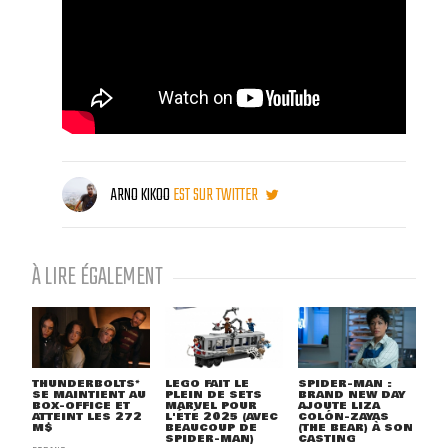
ARNO KIKOO
EST SUR TWITTER
À LIRE ÉGALEMENT
THUNDERBOLTS*
LEGO FAIT LE
SPIDER-MAN :
SE MAINTIENT AU
PLEIN DE SETS
BRAND NEW DAY
BOX-OFFICE ET
MARVEL POUR
AJOUTE LIZA
ATTEINT LES 272
L'ÉTÉ 2025 (AVEC
COLÓN-ZAYAS
M$
BEAUCOUP DE
(THE BEAR) À SON
SPIDER-MAN)
CASTING