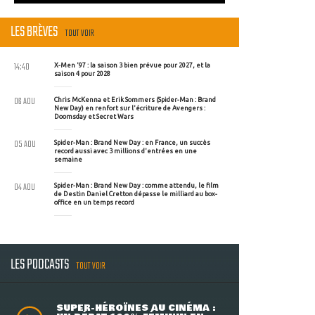
LES BRÈVES
TOUT VOIR
14:40
X-Men '97 : la saison 3 bien prévue pour 2027, et la
saison 4 pour 2028
06 AOU
Chris McKenna et Erik Sommers (Spider-Man : Brand
New Day) en renfort sur l'écriture de Avengers :
Doomsday et Secret Wars
05 AOU
Spider-Man : Brand New Day : en France, un succès
record aussi avec 3 millions d'entrées en une
semaine
04 AOU
Spider-Man : Brand New Day : comme attendu, le film
de Destin Daniel Cretton dépasse le milliard au box-
office en un temps record
LES PODCASTS
TOUT VOIR
SUPER-HÉROÏNES AU CINÉMA :