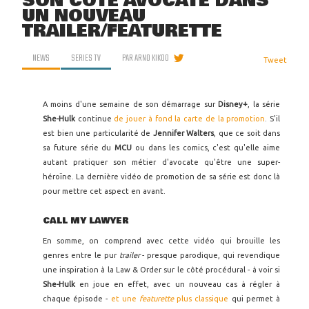
SON CÔTÉ AVOCATE DANS
UN NOUVEAU
TRAILER/FEATURETTE
NEWS
SERIES TV
PAR
ARNO KIKOO
Tweet
A moins d'une semaine de son démarrage sur
Disney+
, la série
She-Hulk
continue
de jouer à fond la carte de la promotion
. S'il
est bien une particularité de
Jennifer Walters
, que ce soit dans
sa future série du
MCU
ou dans les comics, c'est qu'elle aime
autant pratiquer son métier d'avocate qu'être une super-
héroïne. La dernière vidéo de promotion de sa série est donc là
pour mettre cet aspect en avant.
CALL MY LAWYER
En somme, on comprend avec cette vidéo qui brouille les
genres entre le pur
trailer
- presque parodique, qui revendique
une inspiration à la Law & Order sur le côté procédural - à voir si
She-Hulk
en joue en effet, avec un nouveau cas à régler à
chaque épisode -
et une
featurette
plus classique
qui permet à