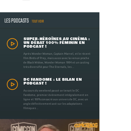
LES PODCASTS
TOUT VOIR
SUPER-HÉROÏNES AU CINÉMA :
UN DÉBAT 100% FÉMININ EN
PODCAST !
Après Wonder Woman, Captain Marvel, et le récent
film Birds of Prey, mais aussi avec la venue proche
de Black Widow, Wonder Woman 1984 et un casting
très diversifié pour The Eternals, les ...
DC FANDOME : LE BILAN EN
PODCAST !
Au cours du weekend passé se tenait le DC
Fandome, premier évènement intégralement en
ligne et 100% consacré aux univers de DC, avec un
angle définitivement axé sur les adaptations
filmiques ...