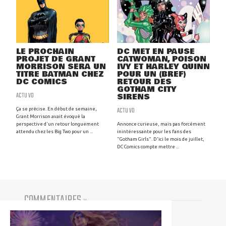
LE PROCHAIN
DC MET EN PAUSE
PROJET DE GRANT
CATWOMAN, POISON
MORRISON SERA UN
IVY ET HARLEY QUINN
TITRE BATMAN CHEZ
POUR UN (BREF)
DC COMICS
RETOUR DES
GOTHAM CITY
ACTU VO
SIRENS
ACTU VO
Ça se précise. En début de semaine,
Grant Morrison avait évoqué la
perspective d'un retour longuement
Annonce curieuse, mais pas forcément
attendu chez les Big Two pour un ...
inintéressante pour les fans des
"Gotham Girls". D'ici le mois de juillet,
DC Comics compte mettre ...
COMMENTAIRES
(
0
)
Vous devez être connecté pour participer