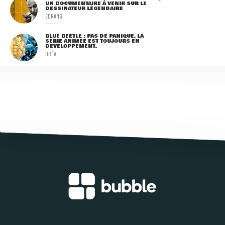
UN DOCUMENTAIRE À VENIR SUR LE
DESSINATEUR LÉGENDAIRE
ECRANS
BLUE BEETLE : PAS DE PANIQUE, LA
SÉRIE ANIMÉE EST TOUJOURS EN
DÉVELOPPEMENT.
BRÈVE