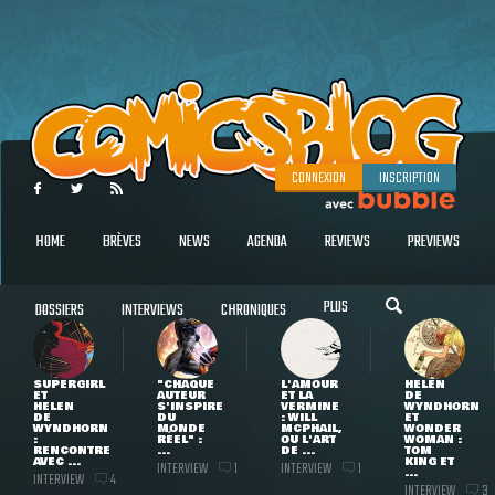
CONNEXION
INSCRIPTION
HOME
BRÈVES
NEWS
AGENDA
REVIEWS
PREVIEWS
PLUS
DOSSIERS
INTERVIEWS
CHRONIQUES
SUPERGIRL
"CHAQUE
L'AMOUR
HELEN
ET
AUTEUR
ET LA
DE
HELEN
S'INSPIRE
VERMINE
WYNDHORN
DE
DU
: WILL
ET
WYNDHORN
MONDE
MCPHAIL,
WONDER
:
RÉEL" :
OU L'ART
WOMAN :
RENCONTRE
...
DE ...
TOM
AVEC ...
KING ET
INTERVIEW
INTERVIEW
1
1
...
INTERVIEW
4
INTERVIEW
3