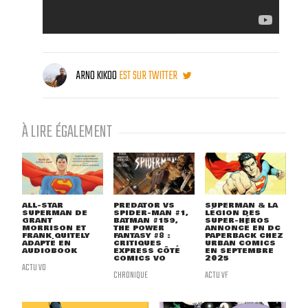
ARNO KIKOO
EST SUR TWITTER
À LIRE ÉGALEMENT
ALL-STAR
PREDATOR VS
SUPERMAN & LA
SUPERMAN DE
SPIDER-MAN #1,
LÉGION DES
GRANT
BATMAN #159,
SUPER-HÉROS
MORRISON ET
THE POWER
ANNONCÉ EN DC
FRANK QUITELY
FANTASY #8 :
PAPERBACK CHEZ
ADAPTÉ EN
CRITIQUES
URBAN COMICS
AUDIOBOOK
EXPRESS CÔTÉ
EN SEPTEMBRE
COMICS VO
2025
ACTU VO
CHRONIQUE
ACTU VF