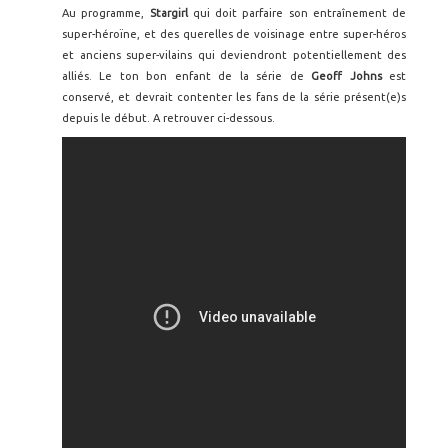
Au programme,
Stargirl
qui doit parfaire son entraînement de
super-héroïne, et des querelles de voisinage entre super-héros
et anciens super-vilains qui deviendront potentiellement des
alliés. Le ton bon enfant de la série de
Geoff Johns
est
conservé, et devrait contenter les fans de la série présent(e)s
depuis le début. A retrouver ci-dessous.