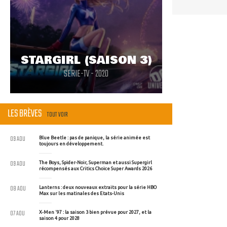
STARGIRL (SAISON 3)
SERIE-TV - 2020
LES BRÈVES
TOUT VOIR
09 AOU
Blue Beetle : pas de panique, la série animée est
toujours en développement.
09 AOU
The Boys, Spider-Noir, Superman et aussi Supergirl
récompensés aux Critics Choice Super Awards 2026
08 AOU
Lanterns : deux nouveaux extraits pour la série HBO
Max sur les matinales des Etats-Unis
07 AOU
X-Men '97 : la saison 3 bien prévue pour 2027, et la
saison 4 pour 2028