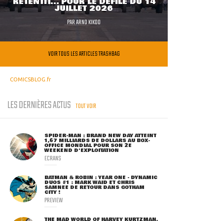
RETENTIT... POUR LE DÉFILÉ DU 14
JUILLET 2026
PAR
ARNO KIKOO
VOIR TOUS LES ARTICLES TRASHBAG
COMICSBLOG.fr
LES DERNIÈRES ACTUS
TOUT VOIR
SPIDER-MAN : BRAND NEW DAY ATTEINT
1,67 MILLIARDS DE DOLLARS AU BOX-
OFFICE MONDIAL POUR SON 2E
WEEKEND D'EXPLOITATION
ECRANS
BATMAN & ROBIN : YEAR ONE - DYNAMIC
DUOS #1 : MARK WAID ET CHRIS
SAMNEE DE RETOUR DANS GOTHAM
CITY !
PREVIEW
THE MAD WORLD OF HARVEY KURTZMAN,