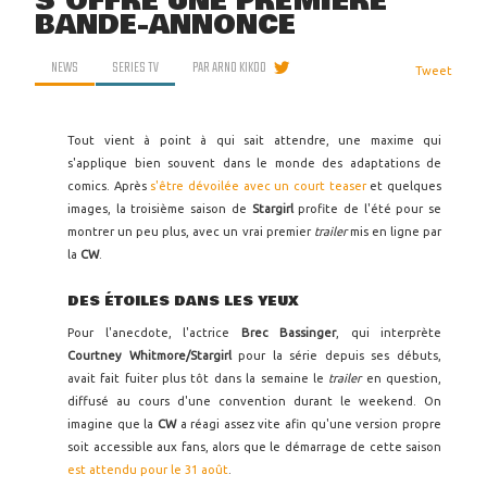
S'OFFRE UNE PREMIÈRE
BANDE-ANNONCE
NEWS
SERIES TV
PAR
ARNO KIKOO
Tweet
Tout vient à point à qui sait attendre, une maxime qui
s'applique bien souvent dans le monde des adaptations de
comics. Après
s'être dévoilée avec un court teaser
et quelques
images, la troisième saison de
Stargirl
profite de l'été pour se
montrer un peu plus, avec un vrai premier
trailer
mis en ligne par
la
CW
.
DES ÉTOILES DANS LES YEUX
Pour l'anecdote, l'actrice
Brec Bassinger
, qui interprète
Courtney Whitmore/Stargirl
pour la série depuis ses débuts,
avait fait fuiter plus tôt dans la semaine le
trailer
en question,
diffusé au cours d'une convention durant le weekend. On
imagine que la
CW
a réagi assez vite afin qu'une version propre
soit accessible aux fans, alors que le démarrage de cette saison
est attendu pour le 31 août
.