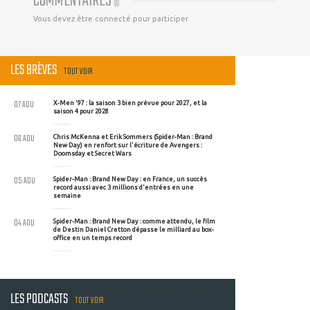
COMMENTAIRES
(
0
)
Vous devez être connecté pour participer
LES BRÈVES
TOUT VOIR
07 AOU
X-Men '97 : la saison 3 bien prévue pour 2027, et la
saison 4 pour 2028
06 AOU
Chris McKenna et Erik Sommers (Spider-Man : Brand
New Day) en renfort sur l'écriture de Avengers :
Doomsday et Secret Wars
05 AOU
Spider-Man : Brand New Day : en France, un succès
record aussi avec 3 millions d'entrées en une
semaine
04 AOU
Spider-Man : Brand New Day : comme attendu, le film
de Destin Daniel Cretton dépasse le milliard au box-
office en un temps record
LES PODCASTS
TOUT VOIR