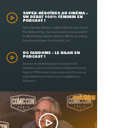
SUPER-HÉROÏNES AU CINÉMA :
UN DÉBAT 100% FÉMININ EN
PODCAST !
Après Wonder Woman, Captain Marvel, et le récent
film Birds of Prey, mais aussi avec la venue proche
de Black Widow, Wonder Woman 1984 et un casting
très diversifié pour The Eternals, les ...
DC FANDOME : LE BILAN EN
PODCAST !
Au cours du weekend passé se tenait le DC
Fandome, premier évènement intégralement en
ligne et 100% consacré aux univers de DC, avec un
angle définitivement axé sur les adaptations
filmiques ...