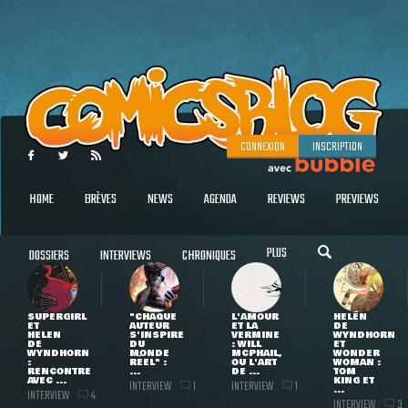
CONNEXION
INSCRIPTION
HOME
BRÈVES
NEWS
AGENDA
REVIEWS
PREVIEWS
PLUS
DOSSIERS
INTERVIEWS
CHRONIQUES
SUPERGIRL
"CHAQUE
L'AMOUR
HELEN
ET
AUTEUR
ET LA
DE
HELEN
S'INSPIRE
VERMINE
WYNDHORN
DE
DU
: WILL
ET
WYNDHORN
MONDE
MCPHAIL,
WONDER
:
RÉEL" :
OU L'ART
WOMAN :
RENCONTRE
...
DE ...
TOM
AVEC ...
KING ET
INTERVIEW
INTERVIEW
1
1
...
INTERVIEW
4
INTERVIEW
3