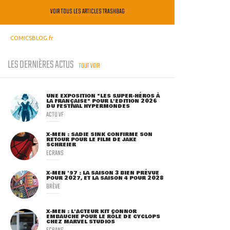
VOIR TOUS LES ARTICLES TRASHBAG
COMICSBLOG.fr
LES DERNIÈRES ACTUS
TOUT VOIR
UNE EXPOSITION "LES SUPER-HÉROS À
LA FRANÇAISE" POUR L'ÉDITION 2026
DU FESTIVAL HYPERMONDES
ACTU VF
X-MEN : SADIE SINK CONFIRME SON
RETOUR POUR LE FILM DE JAKE
SCHREIER
ECRANS
X-MEN '97 : LA SAISON 3 BIEN PRÉVUE
POUR 2027, ET LA SAISON 4 POUR 2028
BRÈVE
X-MEN : L'ACTEUR KIT CONNOR
EMBAUCHÉ POUR LE RÔLE DE CYCLOPS
CHEZ MARVEL STUDIOS