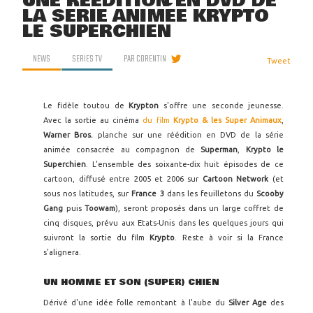
UNE RÉÉDITION EN DVD DE
LA SÉRIE ANIMÉE KRYPTO
LE SUPERCHIEN
NEWS
SERIES TV
PAR
CORENTIN
Tweet
Le fidèle toutou de
Krypton
s'offre une seconde jeunesse.
Avec la sortie au cinéma
du film
Krypto & les Super Animaux
,
Warner Bros.
planche sur une réédition en DVD de la série
animée consacrée au compagnon de
Superman
,
Krypto le
Superchien
. L'ensemble des soixante-dix huit épisodes de ce
cartoon, diffusé entre 2005 et 2006 sur
Cartoon Network
(et
sous nos latitudes, sur
France 3
dans les feuilletons du
Scooby
Gang
puis
Toowam
), seront proposés dans un large coffret de
cinq disques, prévu aux Etats-Unis dans les quelques jours qui
suivront la sortie du film
Krypto
. Reste à voir si la France
s'alignera.
UN HOMME ET SON (SUPER) CHIEN
Dérivé d'une idée folle remontant à l'aube du
Silver Age
des