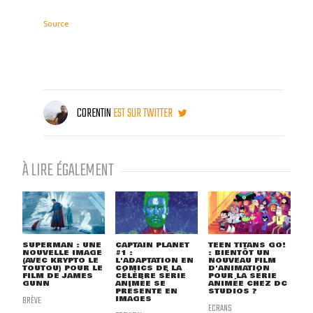
Source
CORENTIN
EST SUR TWITTER
À LIRE ÉGALEMENT
SUPERMAN : UNE
CAPTAIN PLANET
TEEN TITANS GO!
NOUVELLE IMAGE
#1 :
: BIENTÔT UN
(AVEC KRYPTO LE
L'ADAPTATION EN
NOUVEAU FILM
TOUTOU) POUR LE
COMICS DE LA
D'ANIMATION
FILM DE JAMES
CÉLÈBRE SÉRIE
POUR LA SÉRIE
GUNN
ANIMÉE SE
ANIMÉE CHEZ DC
PRÉSENTE EN
STUDIOS ?
BRÈVE
IMAGES
ECRANS