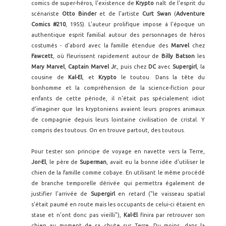
comics de super-héros, l'existence de
Krypto
naît de l'esprit du
scénariste
Otto Binder
et de l'artiste
Curt Swan
(
Adventure
Comics #210
, 1955). L'auteur prolifique impose à l'époque un
authentique esprit familial autour des personnages de héros
costumés - d'abord avec la famille étendue des
Marvel
chez
Fawcett
, où fleurissent rapidement autour de
Billy Batson
les
Mary Marvel
,
Captain Marvel Jr.
, puis chez
DC
avec
Supergirl
, la
cousine de
Kal-El
, et
Krypto
le toutou. Dans la tête du
bonhomme et la compréhension de la science-fiction pour
enfants de cette période, il n'était pas spécialement idiot
d'imaginer que les kryptoniens avaient leurs propres animaux
de compagnie depuis leurs lointaine civilisation de cristal. Y
compris des toutous. On en trouve partout, des toutous.
Pour tester son principe de voyage en navette vers la Terre,
Jor-El
, le père de
Superman
, avait eu la bonne idée d'utiliser le
chien de la famille comme cobaye. En utilisant le même procédé
de branche temporelle dérivée qui permettra également de
justifier l'arrivée de
Supergirl
en retard ("le vaisseau spatial
s'était paumé en route mais les occupants de celui-ci étaient en
stase et n'ont donc pas vieilli"),
Kal-El
finira par retrouver son
chien au moment de sa chute sur Terre. Du moins, dans la