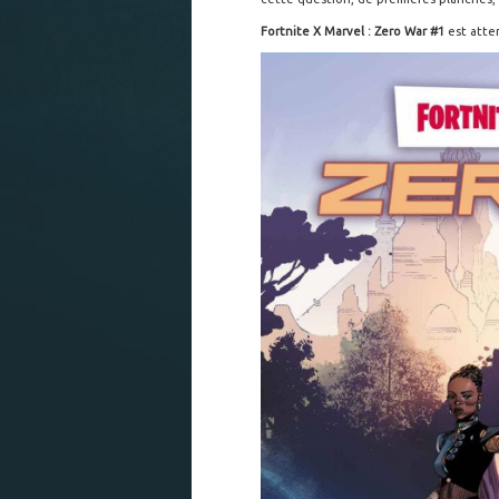
Fortnite X Marvel : Zero War #1
est atte