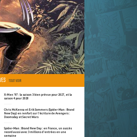
ÈVES
TOUT VOIR
X-Men '97 : la saison 3 bien prévue pour 2027, et la
saison 4 pour 2028
Chris McKenna et Erik Sommers (Spider-Man : Brand
New Day) en renfort sur l'écriture de Avengers :
Doomsday et Secret Wars
Spider-Man : Brand New Day : en France, un succès
record aussi avec 3 millions d'entrées en une
semaine