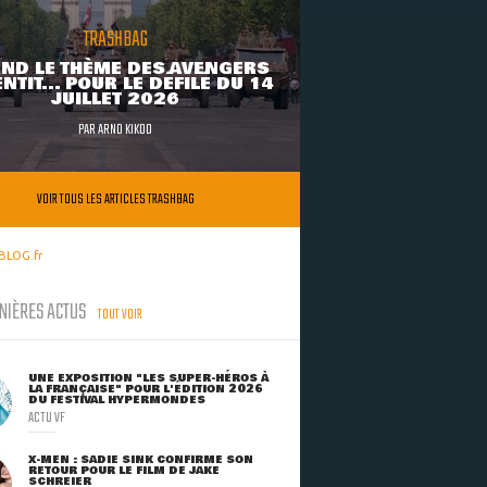
TRASHBAG
ND LE THÈME DES AVENGERS
NTIT... POUR LE DÉFILÉ DU 14
JUILLET 2026
PAR
ARNO KIKOO
VOIR TOUS LES ARTICLES TRASHBAG
BLOG.fr
NIÈRES ACTUS
TOUT VOIR
UNE EXPOSITION "LES SUPER-HÉROS À
LA FRANÇAISE" POUR L'ÉDITION 2026
DU FESTIVAL HYPERMONDES
ACTU VF
X-MEN : SADIE SINK CONFIRME SON
RETOUR POUR LE FILM DE JAKE
SCHREIER