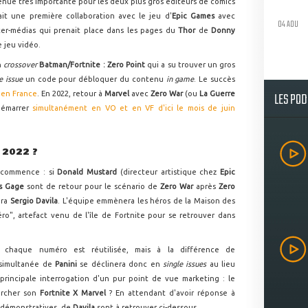
enue très importante pour les deux plus gros éditeurs de comics
it une première collaboration avec le jeu d'
Epic Games
avec
04 AOU
ter-médias qui prenait place dans les pages du
Thor
de
Donny
e jeu vidéo.
n
crossover
Batman/Fortnite : Zero Point
qui a su trouver un gros
le issue
un code pour débloquer du contenu
in game
. Le succès
LES PO
 en France
. En 2022, retour à
Marvel
avec
Zero War
(ou
La Guerre
démarrer
simultanément en VO et en VF d'ici le mois de juin
 2022 ?
ecommence : si
Donald Mustard
(directeur artistique chez
Epic
os Gage
sont de retour pour le scénario de
Zero War
après
Zero
era
Sergio Davila
. L'équipe emmènera les héros de la Maison des
ro", artefact venu de l'île de Fortnite pour se retrouver dans
chaque numéro est réutilisée, mais à la différence de
n simultanée de
Panini
se déclinera donc en
single issues
au lieu
principale interrogation d'un pur point de vue marketing : le
hercher son
Fortnite X Marvel
? En attendant d'avoir réponse à
 démonstratives, de
Davila
sont à retrouver ci-dessous.