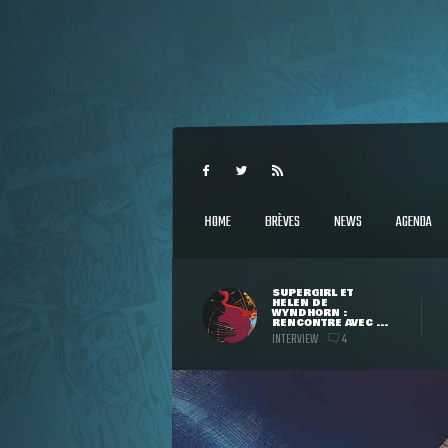
HOME
BRÈVES
NEWS
AGENDA
SUPERGIRL ET
HELEN DE
WYNDHORN :
RENCONTRE AVEC ...
INTERVIEW
4