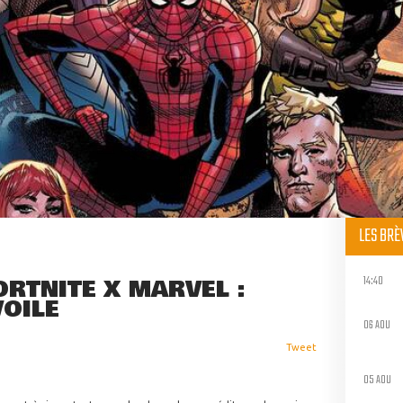
LES BR
14:40
RTNITE X MARVEL :
VOILE
06 AOU
Tweet
05 AOU