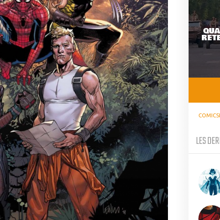
QUA
RETE
COMICS
LES DER