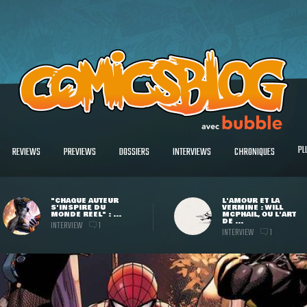
PL
REVIEWS
PREVIEWS
DOSSIERS
INTERVIEWS
CHRONIQUES
"CHAQUE AUTEUR
L'AMOUR ET LA
S'INSPIRE DU
VERMINE : WILL
MONDE RÉEL" : ...
MCPHAIL, OU L'ART
DE ...
INTERVIEW
1
INTERVIEW
1