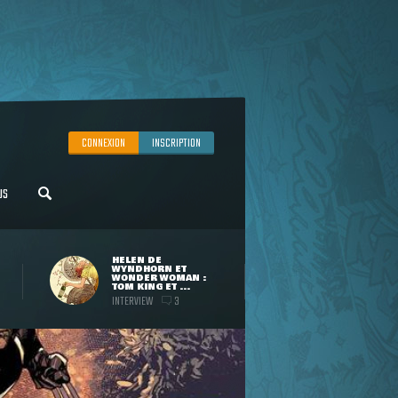
CONNEXION
INSCRIPTION
US
HELEN DE
WYNDHORN ET
WONDER WOMAN :
TOM KING ET ...
INTERVIEW
3