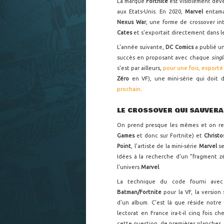
La marque
Fortnite
est visiblement dev
aux Etats-Unis. En 2020,
Marvel
entama
Nexus War
, une forme de crossover in
Cates
et s'exportait directement dans l
L'année suivante,
DC Comics
a publié u
succès en proposant avec chaque
sing
s'est par ailleurs,
pour une fois, exporté
Zéro
en VF), une mini-série qui doit 
prochain
.
LE CROSSOVER QUI SAUVERA
On prend presque les mêmes et on r
Games
et donc sur Fortnite) et
Christ
Point
, l'artiste de la mini-série
Marvel
s
Idées à la recherche d'un "fragment zé
l'univers
Marvel
.
La technique du code fourni avec 
Batman/Fortnite
pour la VF, la versio
d'un album. C'est là que réside notre 
lectorat en France ira-t-il cinq fois c
cette question, de premières planches,