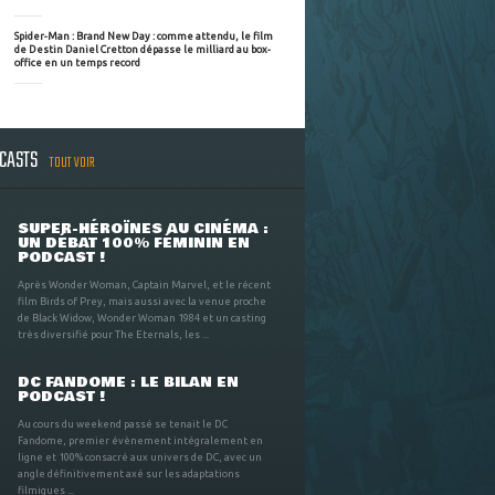
Spider-Man : Brand New Day : comme attendu, le film
de Destin Daniel Cretton dépasse le milliard au box-
office en un temps record
DCASTS
TOUT VOIR
SUPER-HÉROÏNES AU CINÉMA :
UN DÉBAT 100% FÉMININ EN
PODCAST !
Après Wonder Woman, Captain Marvel, et le récent
film Birds of Prey, mais aussi avec la venue proche
de Black Widow, Wonder Woman 1984 et un casting
très diversifié pour The Eternals, les ...
DC FANDOME : LE BILAN EN
PODCAST !
Au cours du weekend passé se tenait le DC
Fandome, premier évènement intégralement en
ligne et 100% consacré aux univers de DC, avec un
angle définitivement axé sur les adaptations
filmiques ...