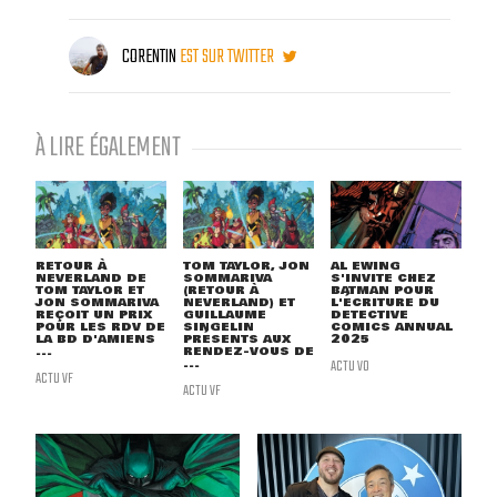
CORENTIN
EST SUR TWITTER
À LIRE ÉGALEMENT
RETOUR À
TOM TAYLOR, JON
AL EWING
NEVERLAND DE
SOMMARIVA
S'INVITE CHEZ
TOM TAYLOR ET
(RETOUR À
BATMAN POUR
JON SOMMARIVA
NEVERLAND) ET
L'ÉCRITURE DU
REÇOIT UN PRIX
GUILLAUME
DETECTIVE
POUR LES RDV DE
SINGELIN
COMICS ANNUAL
LA BD D'AMIENS
PRÉSENTS AUX
2025
...
RENDEZ-VOUS DE
...
ACTU VO
ACTU VF
ACTU VF