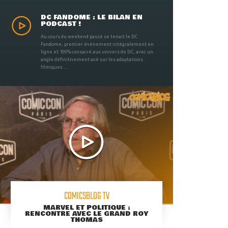
DC FANDOME : LE BILAN EN
PODCAST !
Au cours du weekend passé se tenait le DC
Fandome, premier évènement intégralement en
ligne et 100% consacré aux univers de DC, avec un
angle définitivement axé sur les adaptations
filmiques ...
COMICSBLOG TV
MARVEL ET POLITIQUE :
RENCONTRE AVEC LE GRAND ROY
THOMAS