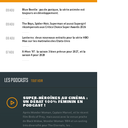
09 AOU
Blue Beetle : pas de panique, la série animée est
toujours en développement.
09 AOU
The Boys, Spider-Noir, Superman et aussi Supergirl
récompensés aux Critics Choice Super Awards 2026
08 AOU
Lanterns : deux nouveaux extraits pour la série HBO
Max sur les matinales des Etats-Unis
07 AOU
X-Men '97 : la saison 3 bien prévue pour 2027, et la
saison 4 pour 2028
LES PODCASTS
TOUT VOIR
SUPER-HÉROÏNES AU CINÉMA :
UN DÉBAT 100% FÉMININ EN
PODCAST !
Après Wonder Woman, Captain Marvel, et le récent
film Birds of Prey, mais aussi avec la venue proche
de Black Widow, Wonder Woman 1984 et un casting
très diversifié pour The Eternals, les ...