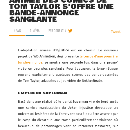
ANIMÉE DES COMICS DE
TOM TAYLOR S'OFFRE UNE
BANDE-ANNONCE
SANGLANTE
NEWS
CINÉMA
PAR
CORENTIN
Tweet
L'adaptation animée d'
Injustice
est en chemin. Le nouveau
projet de
WB Animation
, déjà présenté
le temps d'une première
bande-annonce
, se montre une seconde fois dans une promo'
vidéo un peu plus sanglante. Pour l'occasion, le long-métrage
reprend explicitement quelques scènes des bande-dessinées
de
Tom Taylor
, adaptées du jeu vidéo de
NetherRealm
.
EMPEREUR SUPERMAN
Basé dans une réalité où le gentil
Superman
vire de bord après
une sombre manipulation du
Joker
,
Injustice
développe un
univers où les héros de la Terre vont peu à peu être asservis par
le camp du dictateur. Une trame particulièrement violente où
beaucoup de personnages vont se retrouver massacrés, sur