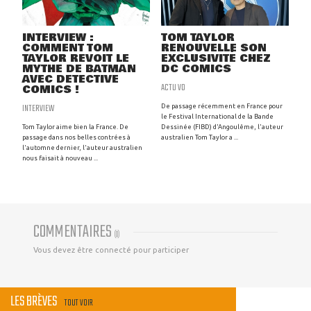
INTERVIEW :
TOM TAYLOR
COMMENT TOM
RENOUVELLE SON
TAYLOR REVOIT LE
EXCLUSIVITÉ CHEZ
MYTHE DE BATMAN
DC COMICS
AVEC DETECTIVE
ACTU VO
COMICS !
INTERVIEW
De passage récemment en France pour
le Festival International de la Bande
Tom Taylor aime bien la France. De
Dessinée (FIBD) d'Angoulême, l'auteur
passage dans nos belles contrées à
australien Tom Taylor a ...
l'automne dernier, l'auteur australien
nous faisait à nouveau ...
COMMENTAIRES
(
0
)
Vous devez être connecté pour participer
LES BRÈVES
TOUT VOIR