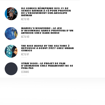
DC COMICS RÉIMPRIME DES #1 DE
SÉRIES BATMAN À 1$ POUR PROFITER
DE L'ENGOUEMENT SUR ABSOLUTE
BATMAN
ACTU VO
MARVEL'S WOLVERINE : LE JEU
D'INSOMNIAC GAMES PROFITERA D'UN
ARTBOOK CHEZ DARK HORSE
ACTU VO
THE NICE HOUSE BY THE SEA TOME 2
REPOUSSÉ À DÉBUT 2027 CHEZ URBAN
COMICS
ACTU VF
STRAY DOGS : LE PROJET DE FILM
D'ANIMATION CHEZ PARAMOUNT NE SE
FERA PAS
ECRANS