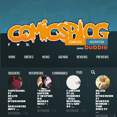
CONNEXION
INSCRIPTION
HOME
BRÈVES
NEWS
AGENDA
REVIEWS
PREVIEWS
PLUS
DOSSIERS
INTERVIEWS
CHRONIQUES
SUPERGIRL
"CHAQUE
L'AMOUR
HELEN
ET
AUTEUR
ET LA
DE
HELEN
S'INSPIRE
VERMINE
WYNDHORN
DE
DU
: WILL
ET
WYNDHORN
MONDE
MCPHAIL,
WONDER
:
RÉEL" :
OU L'ART
WOMAN :
RENCONTRE
...
DE ...
TOM
AVEC ...
KING ET
INTERVIEW
INTERVIEW
1
1
...
INTERVIEW
4
INTERVIEW
3