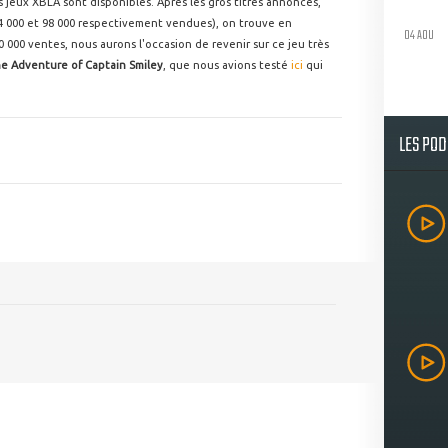
 jeux XBLA sont disponibles. Après les gros titres annoncés,
104 000 et 98 000 respectivement vendues), on trouve en
04 AOU
 000 ventes, nous aurons l'occasion de revenir sur ce jeu très
e Adventure of Captain Smiley
, que nous avions testé
ici
qui
LES PO