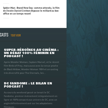
Spider-Man : Brand New Day : comme attendu, le film
de Destin Daniel Cretton dépasse le milliard au box-
office en un temps record
DCASTS
TOUT VOIR
SUPER-HÉROÏNES AU CINÉMA :
UN DÉBAT 100% FÉMININ EN
PODCAST !
Après Wonder Woman, Captain Marvel, et le récent
film Birds of Prey, mais aussi avec la venue proche
de Black Widow, Wonder Woman 1984 et un casting
très diversifié pour The Eternals, les ...
DC FANDOME : LE BILAN EN
PODCAST !
Au cours du weekend passé se tenait le DC
Fandome, premier évènement intégralement en
ligne et 100% consacré aux univers de DC, avec un
angle définitivement axé sur les adaptations
filmiques ...