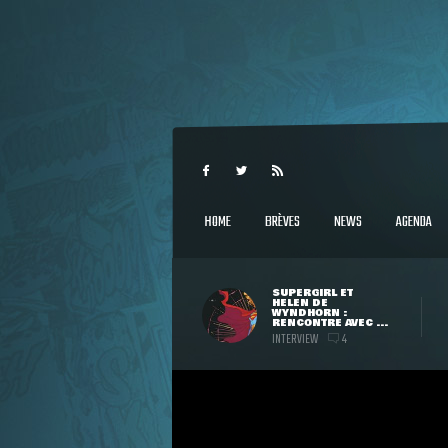
HOME
BRÈVES
NEWS
AGENDA
SUPERGIRL ET
HELEN DE
WYNDHORN :
RENCONTRE AVEC ...
INTERVIEW
4