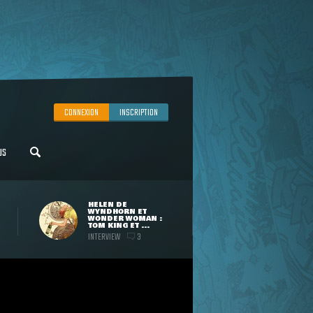
CONNEXION
INSCRIPTION
US
HELEN DE
WYNDHORN ET
WONDER WOMAN :
TOM KING ET ...
INTERVIEW
3