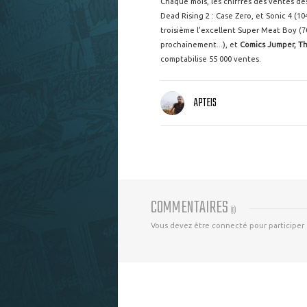
Chaque mois, les chiffres des ventes des
Dead Rising 2 : Case Zero, et Sonic 4 (
troisième l'excellent Super Meat Boy (70
prochainement...), et
Comics Jumper, Th
comptabilise 55 000 ventes.
APTEIS
COMMENTAIRES
(
0
)
Vous devez être connecté pour participer