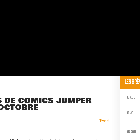
LES BR
07 AOU
ES DE COMICS JUMPER
'OCTOBRE
06 AOU
Tweet
05 AOU