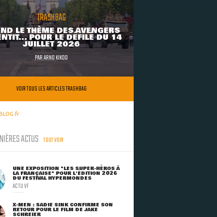
TRASHBAG
ND LE THÈME DES AVENGERS
NTIT... POUR LE DÉFILÉ DU 14
JUILLET 2026
PAR
ARNO KIKOO
VOIR TOUS LES ARTICLES TRASHBAG
BLOG.fr
NIÈRES ACTUS
TOUT VOIR
UNE EXPOSITION "LES SUPER-HÉROS À
LA FRANÇAISE" POUR L'ÉDITION 2026
DU FESTIVAL HYPERMONDES
ACTU VF
X-MEN : SADIE SINK CONFIRME SON
RETOUR POUR LE FILM DE JAKE
SCHREIER