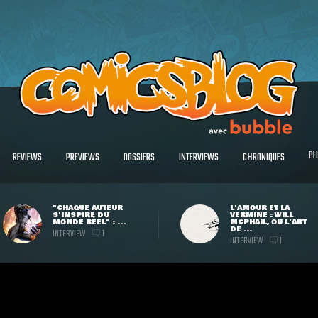
PL
REVIEWS
PREVIEWS
DOSSIERS
INTERVIEWS
CHRONIQUES
"CHAQUE AUTEUR
L'AMOUR ET LA
S'INSPIRE DU
VERMINE : WILL
MONDE RÉEL" : ...
MCPHAIL, OU L'ART
DE ...
INTERVIEW
1
INTERVIEW
1