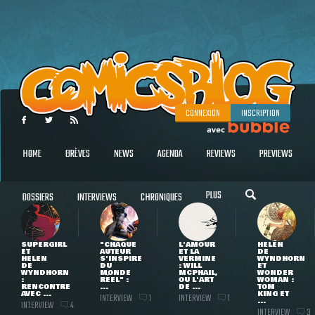
CONNEXION
INSCRIPTION
HOME
BRÈVES
NEWS
AGENDA
REVIEWS
PREVIEWS
PLUS
DOSSIERS
INTERVIEWS
CHRONIQUES
SUPERGIRL
"CHAQUE
L'AMOUR
HELEN
ET
AUTEUR
ET LA
DE
HELEN
S'INSPIRE
VERMINE
WYNDHORN
DE
DU
: WILL
ET
WYNDHORN
MONDE
MCPHAIL,
WONDER
:
RÉEL" :
OU L'ART
WOMAN :
RENCONTRE
...
DE ...
TOM
AVEC ...
KING ET
INTERVIEW
INTERVIEW
1
1
...
INTERVIEW
4
INTERVIEW
3