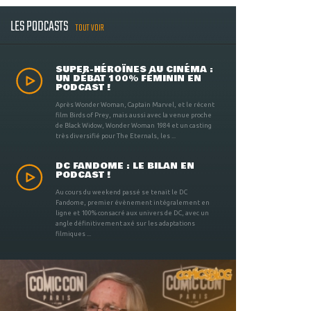
LES PODCASTS
TOUT VOIR
SUPER-HÉROÏNES AU CINÉMA :
UN DÉBAT 100% FÉMININ EN
PODCAST !
Après Wonder Woman, Captain Marvel, et le récent
film Birds of Prey, mais aussi avec la venue proche
de Black Widow, Wonder Woman 1984 et un casting
très diversifié pour The Eternals, les ...
DC FANDOME : LE BILAN EN
PODCAST !
Au cours du weekend passé se tenait le DC
Fandome, premier évènement intégralement en
ligne et 100% consacré aux univers de DC, avec un
angle définitivement axé sur les adaptations
filmiques ...