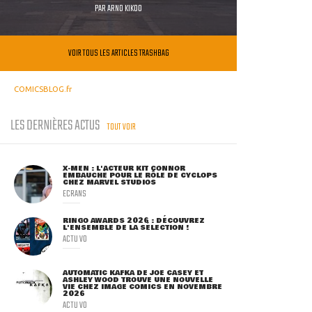
PAR
ARNO KIKOO
VOIR TOUS LES ARTICLES TRASHBAG
COMICSBLOG.fr
LES DERNIÈRES ACTUS
TOUT VOIR
X-MEN : L'ACTEUR KIT CONNOR
EMBAUCHÉ POUR LE RÔLE DE CYCLOPS
CHEZ MARVEL STUDIOS
ECRANS
RINGO AWARDS 2026 : DÉCOUVREZ
L'ENSEMBLE DE LA SÉLECTION !
ACTU VO
AUTOMATIC KAFKA DE JOE CASEY ET
ASHLEY WOOD TROUVE UNE NOUVELLE
VIE CHEZ IMAGE COMICS EN NOVEMBRE
2026
ACTU VO