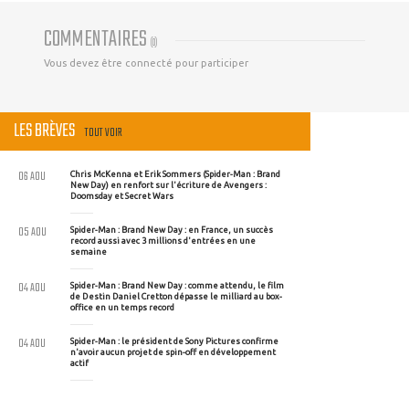
COMMENTAIRES
(
0
)
Vous devez être connecté pour participer
LES BRÈVES
TOUT VOIR
06 AOU
Chris McKenna et Erik Sommers (Spider-Man : Brand
New Day) en renfort sur l'écriture de Avengers :
Doomsday et Secret Wars
05 AOU
Spider-Man : Brand New Day : en France, un succès
record aussi avec 3 millions d'entrées en une
semaine
04 AOU
Spider-Man : Brand New Day : comme attendu, le film
de Destin Daniel Cretton dépasse le milliard au box-
office en un temps record
04 AOU
Spider-Man : le président de Sony Pictures confirme
n'avoir aucun projet de spin-off en développement
actif