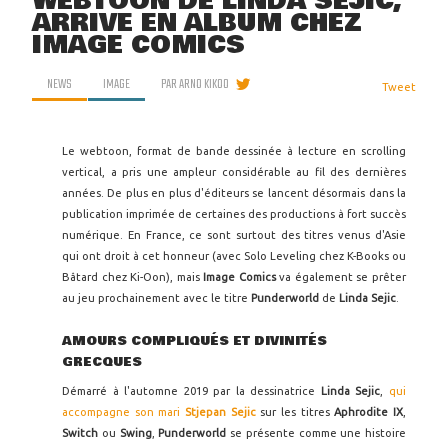
WEBTOON DE LINDA SEJIC,
ARRIVE EN ALBUM CHEZ
IMAGE COMICS
NEWS
IMAGE
PAR
ARNO KIKOO
Tweet
Le webtoon, format de bande dessinée à lecture en scrolling
vertical, a pris une ampleur considérable au fil des dernières
années. De plus en plus d'éditeurs se lancent désormais dans la
publication imprimée de certaines des productions à fort succès
numérique. En France, ce sont surtout des titres venus d'Asie
qui ont droit à cet honneur (avec Solo Leveling chez K-Books ou
Bâtard chez Ki-Oon), mais
Image Comics
va également se prêter
au jeu prochainement avec le titre
Punderworld
de
Linda Sejic
.
AMOURS COMPLIQUÉS ET DIVINITÉS
GRECQUES
Démarré à l'automne 2019 par la dessinatrice
Linda Sejic
,
qui
accompagne son mari
Stjepan Sejic
sur les titres
Aphrodite IX
,
Switch
ou
Swing
,
Punderworld
se présente comme une histoire