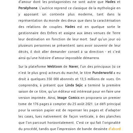
d'amour dont les protagonistes ne sont autre que
Hades
et
Perséphone
. L'autrice reprend ce classique de la mythologie en
y apposant un contexte plus moderne, tant dans la
représentation du monde des dieux que dans la caractérisation
des relations de couples.
Hades
est en quelque sorte le
gestionnaire des Enfers et assigne aux âmes venues de Terre
leur destination en fonction de leur mort. Sauf qu'un jour où
plusieurs personnes se présentent sans avoir souvenir de leur
décès, il doit aller demander conseil à sa direction - et c'est
ainsi qu'une histoire d'amour impossible démarrera.
Sur la plateforme
Webtoon
de
Naver
, l'un des principaux (si ce
n'est le plus gros) acteurs du marché, le titre
Punderworld
a eu
droit à quelques 350 000 abonnés et 13,5 millions de vues. On
comprendra, à présent que
Linda Sejic
a terminé la première
saison de ce titre, qu'un éditeur est intéressé pour en faire une
version imprimée. Ainsi,
Image Comics
en proposera un premier
tome de 176 pages à compter du 25 août 2021. Le défi principal
pour la version papier est de repenser les pages et d'adapter
les cases, lues nativement de façon verticale, à des planches
que l'on parcourt horizontalement. C'est ce qui fait l'originalité
du procédé, tandis que l'impression de bande dessinée
d'abord