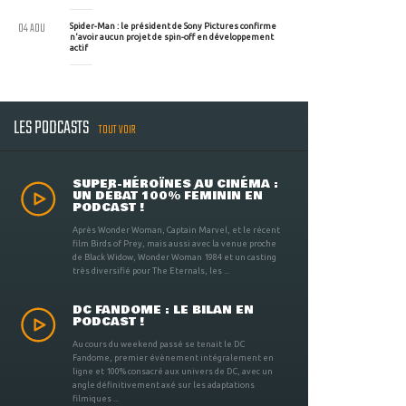
04 AOU
Spider-Man : le président de Sony Pictures confirme
n'avoir aucun projet de spin-off en développement
actif
LES PODCASTS
TOUT VOIR
SUPER-HÉROÏNES AU CINÉMA :
UN DÉBAT 100% FÉMININ EN
PODCAST !
Après Wonder Woman, Captain Marvel, et le récent
film Birds of Prey, mais aussi avec la venue proche
de Black Widow, Wonder Woman 1984 et un casting
très diversifié pour The Eternals, les ...
DC FANDOME : LE BILAN EN
PODCAST !
Au cours du weekend passé se tenait le DC
Fandome, premier évènement intégralement en
ligne et 100% consacré aux univers de DC, avec un
angle définitivement axé sur les adaptations
filmiques ...