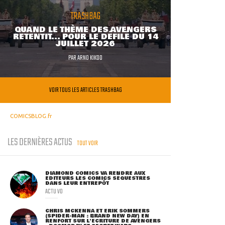
TRASHBAG
QUAND LE THÈME DES AVENGERS
RETENTIT... POUR LE DÉFILÉ DU 14
JUILLET 2026
PAR
ARNO KIKOO
VOIR TOUS LES ARTICLES TRASHBAG
COMICSBLOG.fr
LES DERNIÈRES ACTUS
TOUT VOIR
DIAMOND COMICS VA RENDRE AUX
ÉDITEURS LES COMICS SÉQUESTRÉS
DANS LEUR ENTREPÔT
ACTU VO
CHRIS MCKENNA ET ERIK SOMMERS
(SPIDER-MAN : BRAND NEW DAY) EN
RENFORT SUR L'ÉCRITURE DE AVENGERS