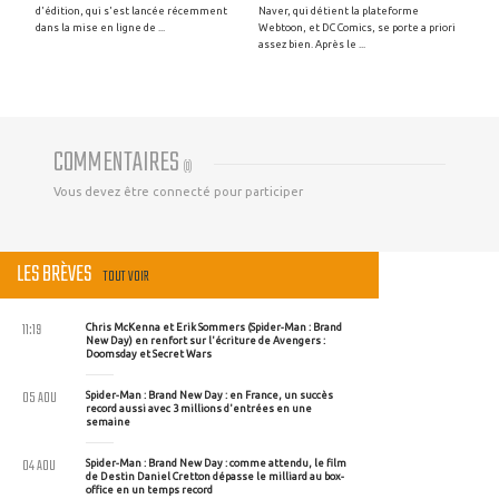
d'édition, qui s'est lancée récemment
Naver, qui détient la plateforme
dans la mise en ligne de ...
Webtoon, et DC Comics, se porte a priori
assez bien. Après le ...
COMMENTAIRES
(
0
)
Vous devez être connecté pour participer
LES BRÈVES
TOUT VOIR
11:19
Chris McKenna et Erik Sommers (Spider-Man : Brand
New Day) en renfort sur l'écriture de Avengers :
Doomsday et Secret Wars
05 AOU
Spider-Man : Brand New Day : en France, un succès
record aussi avec 3 millions d'entrées en une
semaine
04 AOU
Spider-Man : Brand New Day : comme attendu, le film
de Destin Daniel Cretton dépasse le milliard au box-
office en un temps record