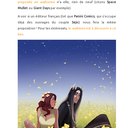
proposée en
webcomic
n'a elle, rien de neuf (citons
Space
Mullet
ou
Giant Days
par exemple).
A voir si un éditeur français (tel que
Panini Comics
, qui s'occupe
déjà des ouvrages du couple
Sejic
) nous fera la même
proposition ! Pour les intéressés,
le
webtoon
est à découvrir à ce
lien
.