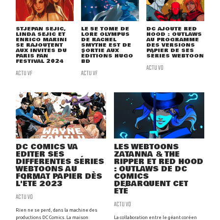
STJEPAN SEJIC,
LE 5E TOME DE
DC AJOUTE RED
LINDA SEJIC ET
LORE OLYMPUS
HOOD : OUTLAWS
ENRICO MARINI
DE RACHEL
AU PROGRAMME
SE RAJOUTENT
SMYTHE EST DE
DES VERSIONS
AUX INVITÉS DU
SORTIE AUX
PAPIER DE SES
PARIS FAN
ÉDITIONS HUGO
SÉRIES WEBTOON
FESTIVAL 2024
BD
ACTU VO
ACTU VF
ACTU VF
DC COMICS VA
LES WEBTOONS
ÉDITER SES
ZATANNA & THE
DIFFÉRENTES SÉRIES
RIPPER ET RED HOOD
WEBTOONS AU
: OUTLAWS DE DC
FORMAT PAPIER DÈS
COMICS
L'ÉTÉ 2023
DÉBARQUENT CET
ÉTÉ
ACTU VO
ACTU VO
Rien ne se perd, dans la machine des
productions DC Comics. La maison
La collaboration entre le géant coréen