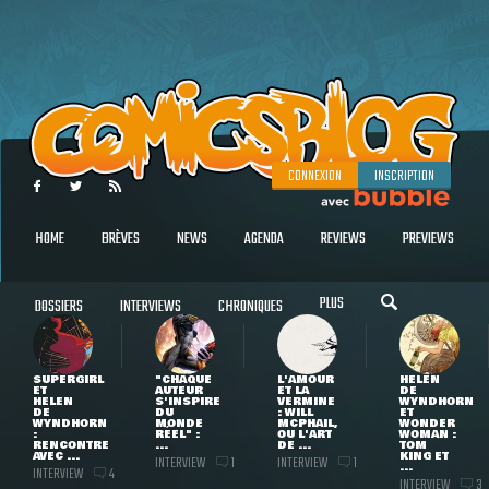
CONNEXION
INSCRIPTION
HOME
BRÈVES
NEWS
AGENDA
REVIEWS
PREVIEWS
PLUS
DOSSIERS
INTERVIEWS
CHRONIQUES
SUPERGIRL
"CHAQUE
L'AMOUR
HELEN
ET
AUTEUR
ET LA
DE
HELEN
S'INSPIRE
VERMINE
WYNDHORN
DE
DU
: WILL
ET
WYNDHORN
MONDE
MCPHAIL,
WONDER
:
RÉEL" :
OU L'ART
WOMAN :
RENCONTRE
...
DE ...
TOM
AVEC ...
KING ET
INTERVIEW
INTERVIEW
1
1
...
INTERVIEW
4
INTERVIEW
3