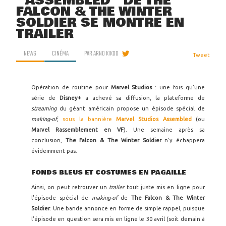
''ASSEMBLED'' DE THE
FALCON & THE WINTER
SOLDIER SE MONTRE EN
TRAILER
NEWS
CINÉMA
PAR
ARNO KIKOO
Tweet
Opération de routine pour
Marvel Studios
: une fois qu'une
série de
Disney+
a achevé sa diffusion, la plateforme de
streaming
du géant américain propose un épisode spécial de
making-of
,
sous la bannière
Marvel Studios Assembled
(ou
Marvel Rassemblement en VF
). Une semaine après sa
conclusion,
The Falcon & The Winter Soldier
n'y échappera
évidemment pas.
FONDS BLEUS ET COSTUMES EN PAGAILLE
Ainsi, on peut retrouver un
trailer
tout juste mis en ligne pour
l'épisode spécial de
making-of
de
The Falcon & The Winter
Soldier
. Une bande annonce en forme de simple rappel, puisque
l'épisode en question sera mis en ligne le 30 avril (soit demain à