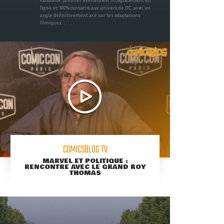
Fandome, premier évènement intégralement en
ligne et 100% consacré aux univers de DC, avec un
angle définitivement axé sur les adaptations
filmiques ...
COMICSBLOG TV
MARVEL ET POLITIQUE :
RENCONTRE AVEC LE GRAND ROY
THOMAS