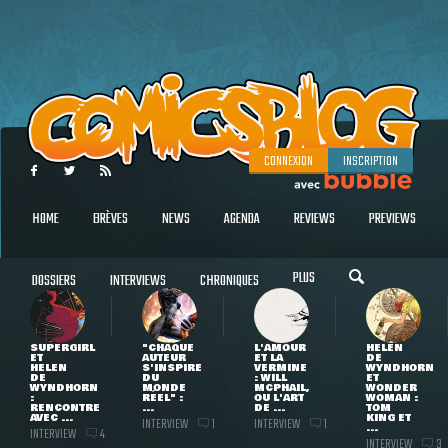
CONNEXION
INSCRIPTION
HOME
BRÈVES
NEWS
AGENDA
REVIEWS
PREVIEWS
PLUS
DOSSIERS
INTERVIEWS
CHRONIQUES
SUPERGIRL
"CHAQUE
L'AMOUR
HELEN
ET
AUTEUR
ET LA
DE
HELEN
S'INSPIRE
VERMINE
WYNDHORN
DE
DU
: WILL
ET
WYNDHORN
MONDE
MCPHAIL,
WONDER
:
RÉEL" :
OU L'ART
WOMAN :
RENCONTRE
...
DE ...
TOM
AVEC ...
KING ET
INTERVIEW
INTERVIEW
1
1
...
INTERVIEW
4
INTERVIEW
3