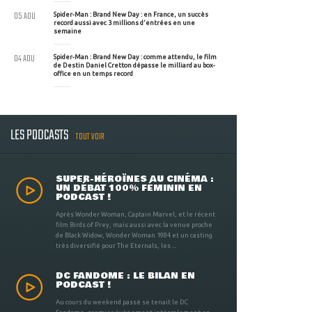
05 AOU
Spider-Man : Brand New Day : en France, un succès
record aussi avec 3 millions d'entrées en une
semaine
04 AOU
Spider-Man : Brand New Day : comme attendu, le film
de Destin Daniel Cretton dépasse le milliard au box-
office en un temps record
LES PODCASTS
TOUT VOIR
SUPER-HÉROÏNES AU CINÉMA :
UN DÉBAT 100% FÉMININ EN
PODCAST !
Après Wonder Woman, Captain Marvel, et le récent
film Birds of Prey, mais aussi avec la venue proche
de Black Widow, Wonder Woman 1984 et un casting
très diversifié pour The Eternals, les ...
DC FANDOME : LE BILAN EN
PODCAST !
Au cours du weekend passé se tenait le DC