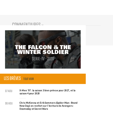
COMMENTAIRES
(
0
)
Vous devez être connecté pour participer
THE FALCON & THE
WINTER SOLDIER
SERIE-TV - 2020
LES BRÈVES
TOUT VOIR
07 AOU
X-Men '97 : la saison 3 bien prévue pour 2027, et la
saison 4 pour 2028
06 AOU
Chris McKenna et Erik Sommers (Spider-Man : Brand
New Day) en renfort sur l'écriture de Avengers :
Doomsday et Secret Wars