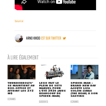
Source
ARNO KIKOO
EST SUR TWITTER
À LIRE ÉGALEMENT
THUNDERBOLTS*
LEGO FAIT LE
SPIDER-MAN :
SE MAINTIENT AU
PLEIN DE SETS
BRAND NEW DAY
BOX-OFFICE ET
MARVEL POUR
AJOUTE LIZA
ATTEINT LES 272
L'ÉTÉ 2025 (AVEC
COLÓN-ZAYAS
M$
BEAUCOUP DE
(THE BEAR) À SON
SPIDER-MAN)
CASTING
ECRANS
GOODIES
ECRANS