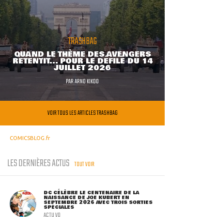
TRASHBAG
QUAND LE THÈME DES AVENGERS
RETENTIT... POUR LE DÉFILÉ DU 14
JUILLET 2026
PAR
ARNO KIKOO
VOIR TOUS LES ARTICLES TRASHBAG
COMICSBLOG.fr
LES DERNIÈRES ACTUS
TOUT VOIR
DC CÉLÈBRE LE CENTENAIRE DE LA
NAISSANCE DE JOE KUBERT EN
SEPTEMBRE 2026 AVEC TROIS SORTIES
SPÉCIALES
ACTU VO