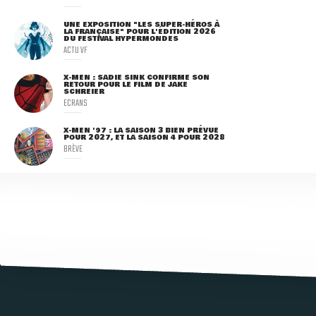
UNE EXPOSITION "LES SUPER-HÉROS À
LA FRANÇAISE" POUR L'ÉDITION 2026
DU FESTIVAL HYPERMONDES
ACTU VF
X-MEN : SADIE SINK CONFIRME SON
RETOUR POUR LE FILM DE JAKE
SCHREIER
ECRANS
X-MEN '97 : LA SAISON 3 BIEN PRÉVUE
POUR 2027, ET LA SAISON 4 POUR 2028
BRÈVE