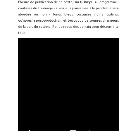
l'heure de publication de ce texte) sur
Disney+
. Au programme :
coulisses du tournage - à voir si la pause liée à la pandémie sera
abordée ou non - fonds bleus, costumes moins rutilants
qu'après la post-production, et beaucoup de sourires charmeurs
de la part du casting. Rendez-vous dès demain pour découvrir le
tout.