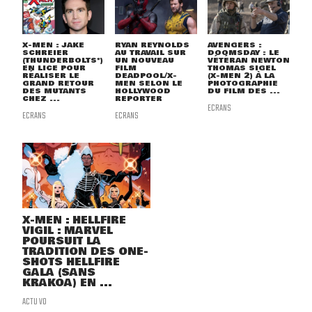
X-MEN : JAKE
RYAN REYNOLDS
AVENGERS :
SCHREIER
AU TRAVAIL SUR
DOOMSDAY : LE
(THUNDERBOLTS*)
UN NOUVEAU
VÉTÉRAN NEWTON
EN LICE POUR
FILM
THOMAS SIGEL
RÉALISER LE
DEADPOOL/X-
(X-MEN 2) À LA
GRAND RETOUR
MEN SELON LE
PHOTOGRAPHIE
DES MUTANTS
HOLLYWOOD
DU FILM DES ...
CHEZ ...
REPORTER
ECRANS
ECRANS
ECRANS
X-MEN : HELLFIRE
VIGIL : MARVEL
POURSUIT LA
TRADITION DES ONE-
SHOTS HELLFIRE
GALA (SANS
KRAKOA) EN ...
ACTU VO