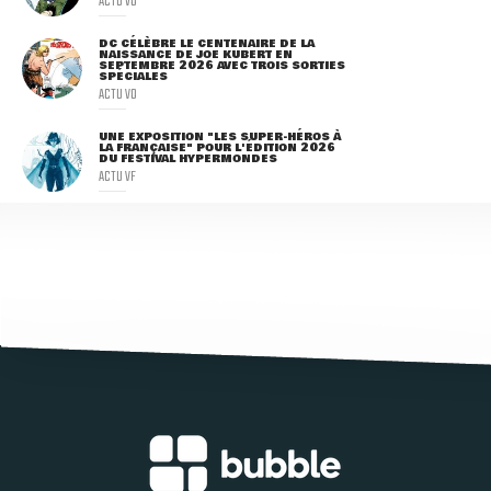
ACTU VO
DC CÉLÈBRE LE CENTENAIRE DE LA
NAISSANCE DE JOE KUBERT EN
SEPTEMBRE 2026 AVEC TROIS SORTIES
SPÉCIALES
ACTU VO
UNE EXPOSITION "LES SUPER-HÉROS À
LA FRANÇAISE" POUR L'ÉDITION 2026
DU FESTIVAL HYPERMONDES
ACTU VF