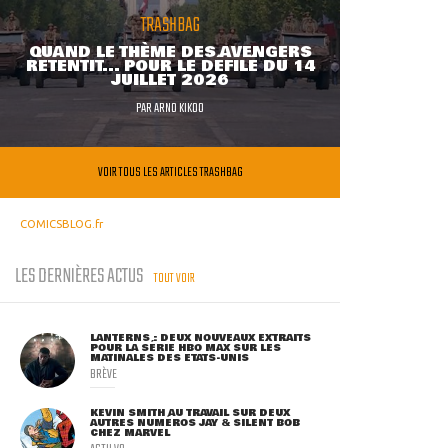
TRASHBAG
QUAND LE THÈME DES AVENGERS
RETENTIT... POUR LE DÉFILÉ DU 14
JUILLET 2026
PAR
ARNO KIKOO
VOIR TOUS LES ARTICLES TRASHBAG
COMICSBLOG.fr
LES DERNIÈRES ACTUS
TOUT VOIR
LANTERNS : DEUX NOUVEAUX EXTRAITS
POUR LA SÉRIE HBO MAX SUR LES
MATINALES DES ETATS-UNIS
BRÈVE
KEVIN SMITH AU TRAVAIL SUR DEUX
AUTRES NUMÉROS JAY & SILENT BOB
CHEZ MARVEL