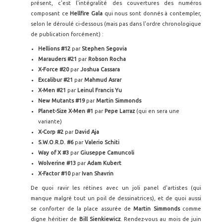
présent, c'est l'intégralité des couvertures des numéros
composant ce
Hellfire Gala
qui nous sont donnés à contempler,
selon le déroulé ci-dessous (mais pas dans l'ordre chronologique
de publication forcément) :
Hellions #12
par
Stephen Segovia
Marauders #21
par
Robson Rocha
X-Force #20
par
Joshua Cassara
Excalibur #21
par
Mahmud Asrar
X-Men #21
par
Leinul Francis Yu
New Mutants #19
par
Martin Simmonds
Planet-Size X-Men #1
par
Pepe Larraz
(qui en sera une
variante)
X-Corp #2
par
David Aja
S.W.O.R.D. #6
par
Valerio Schiti
Way of X #3
par
Giuseppe Camuncoli
Wolverine #13
par
Adam Kubert
X-Factor #10
par
Ivan Shavrin
De quoi ravir les rétines avec un joli panel d'artistes (qui
manque malgré tout un poil de dessinatrices), et de quoi aussi
se conforter de la place assurée de
Martin Simmonds
comme
digne héritier de
Bill Sienkiewicz
. Rendez-vous au mois de juin