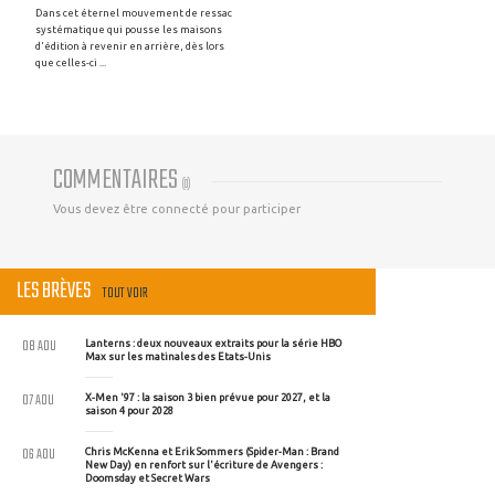
Dans cet éternel mouvement de ressac
systématique qui pousse les maisons
d'édition à revenir en arrière, dès lors
que celles-ci ...
COMMENTAIRES
(
0
)
Vous devez être connecté pour participer
LES BRÈVES
TOUT VOIR
08 AOU
Lanterns : deux nouveaux extraits pour la série HBO
Max sur les matinales des Etats-Unis
07 AOU
X-Men '97 : la saison 3 bien prévue pour 2027, et la
saison 4 pour 2028
06 AOU
Chris McKenna et Erik Sommers (Spider-Man : Brand
New Day) en renfort sur l'écriture de Avengers :
Doomsday et Secret Wars