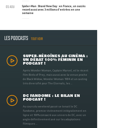
05 AOU
Spider-Man : Brand New Day : en France, un succès
record aussi avec 3 millions d'entrées en une
semaine
LES PODCASTS
TOUT VOIR
SUPER-HÉROÏNES AU CINÉMA :
UN DÉBAT 100% FÉMININ EN
PODCAST !
Après Wonder Woman, Captain Marvel, et le récent
film Birds of Prey, mais aussi avec la venue proche
de Black Widow, Wonder Woman 1984 et un casting
très diversifié pour The Eternals, les ...
DC FANDOME : LE BILAN EN
PODCAST !
Au cours du weekend passé se tenait le DC
Fandome, premier évènement intégralement en
ligne et 100% consacré aux univers de DC, avec un
angle définitivement axé sur les adaptations
filmiques ...