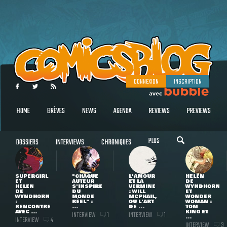
CONNEXION
INSCRIPTION
HOME
BRÈVES
NEWS
AGENDA
REVIEWS
PREVIEWS
PLUS
DOSSIERS
INTERVIEWS
CHRONIQUES
SUPERGIRL
"CHAQUE
L'AMOUR
HELEN
ET
AUTEUR
ET LA
DE
HELEN
S'INSPIRE
VERMINE
WYNDHORN
DE
DU
: WILL
ET
WYNDHORN
MONDE
MCPHAIL,
WONDER
:
RÉEL" :
OU L'ART
WOMAN :
RENCONTRE
...
DE ...
TOM
AVEC ...
KING ET
INTERVIEW
INTERVIEW
1
1
...
INTERVIEW
4
INTERVIEW
3