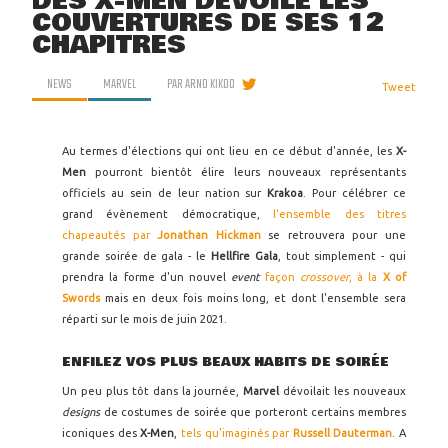
DES X-MEN DÉVOILE LES
COUVERTURES DE SES 12
CHAPITRES
NEWS
MARVEL
PAR
ARNO KIKOO
Tweet
Au termes d'élections qui ont lieu en ce début d'année, les
X-
Men
pourront bientôt élire leurs nouveaux représentants
officiels au sein de leur nation sur
Krakoa
. Pour célébrer ce
grand évènement démocratique,
l'ensemble des titres
chapeautés par
Jonathan Hickman
se retrouvera pour une
grande soirée de gala - le
Hellfire Gala
, tout simplement - qui
prendra la forme d'un nouvel
event
façon
crossover
, à la
X of
Swords
mais en deux fois moins long, et dont l'ensemble sera
réparti sur le mois de juin 2021.
ENFILEZ VOS PLUS BEAUX HABITS DE SOIRÉE
Un peu plus tôt dans la journée,
Marvel
dévoilait les nouveaux
designs
de costumes de soirée que porteront certains membres
iconiques des
X-Men
,
tels qu'imaginés par
Russell Dauterman
. A