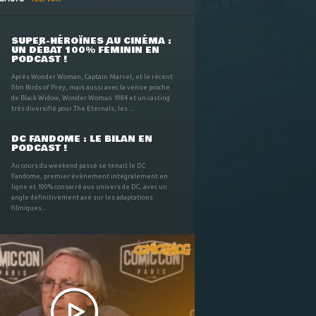
SUPER-HÉROÏNES AU CINÉMA :
UN DÉBAT 100% FÉMININ EN
PODCAST !
Après Wonder Woman, Captain Marvel, et le récent
film Birds of Prey, mais aussi avec la venue proche
de Black Widow, Wonder Woman 1984 et un casting
très diversifié pour The Eternals, les ...
DC FANDOME : LE BILAN EN
PODCAST !
Au cours du weekend passé se tenait le DC
Fandome, premier évènement intégralement en
ligne et 100% consacré aux univers de DC, avec un
angle définitivement axé sur les adaptations
filmiques ...