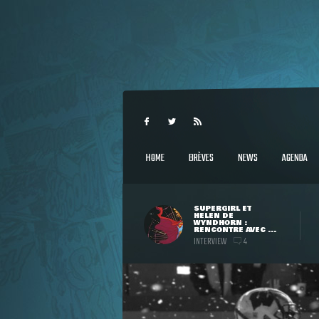
HOME
BRÈVES
NEWS
AGENDA
SUPERGIRL ET
HELEN DE
WYNDHORN :
RENCONTRE AVEC ...
INTERVIEW
4