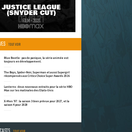
JUSTICE LEAGUE
(SNYDER CUT)
FILM - 2021
ÈVES
TOUT VOIR
Blue Beetle : pas de panique, la série animée est
toujours en développement.
The Boys, Spider-Noir, Superman et aussi Supergirl
récompensés aux Critics Choice Super Awards 2026
Lanterns : deux nouveaux extraits pour la série HBO
Max sur les matinales des Etats-Unis
X-Men '97 : la saison 3 bien prévue pour 2027, et la
saison 4 pour 2028
DCASTS
TOUT VOIR