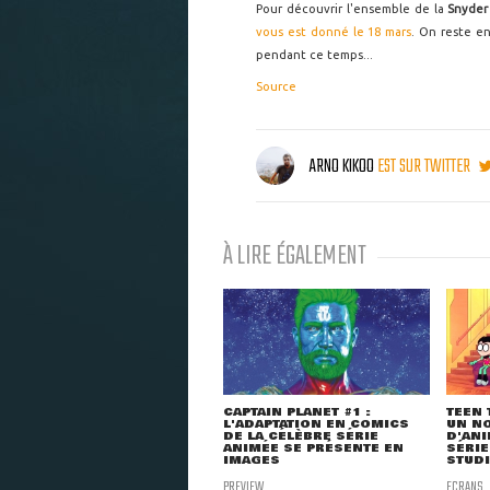
Pour découvrir l'ensemble de la
Snyder
vous est donné le 18 mars
. On reste e
pendant ce temps...
Source
ARNO KIKOO
EST SUR TWITTER
À LIRE ÉGALEMENT
CAPTAIN PLANET #1 :
TEEN 
L'ADAPTATION EN COMICS
UN NO
DE LA CÉLÈBRE SÉRIE
D'ANI
ANIMÉE SE PRÉSENTE EN
SÉRIE
IMAGES
STUDI
PREVIEW
ECRANS