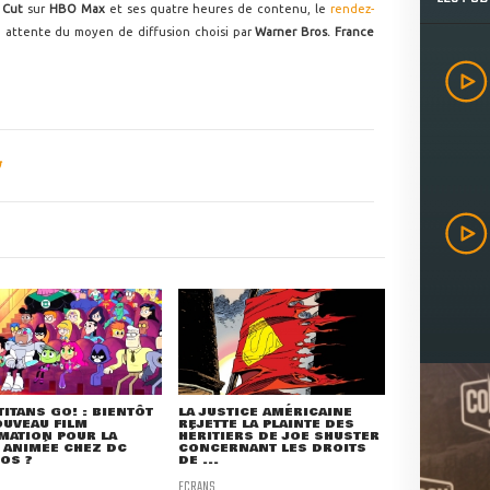
 Cut
sur
HBO Max
et ses quatre heures de contenu, le
rendez-
n attente du moyen de diffusion choisi par
Warner Bros. France
TITANS GO! : BIENTÔT
LA JUSTICE AMÉRICAINE
UVEAU FILM
REJETTE LA PLAINTE DES
MATION POUR LA
HÉRITIERS DE JOE SHUSTER
 ANIMÉE CHEZ DC
CONCERNANT LES DROITS
OS ?
DE ...
ECRANS