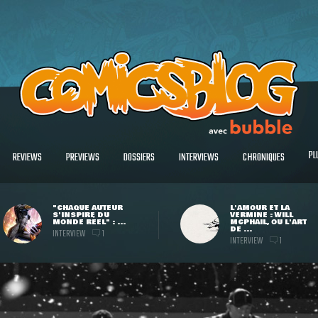
PL
REVIEWS
PREVIEWS
DOSSIERS
INTERVIEWS
CHRONIQUES
"CHAQUE AUTEUR
L'AMOUR ET LA
S'INSPIRE DU
VERMINE : WILL
MONDE RÉEL" : ...
MCPHAIL, OU L'ART
DE ...
INTERVIEW
1
INTERVIEW
1