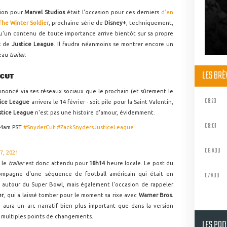
sion pour
Marvel Studios
était l'occasion pour ces derniers
d'en
The Winter Soldier
, prochaine série de
Disney+
, techniquement,
qu'un contenu de toute importance arrive bientôt sur sa propre
t
de
Justice League
. Il faudra néanmoins se montrer encore un
veau
trailer
.
LES BR
 CUT
nnoncé via ses réseaux sociaux que le prochain (et sûrement le
09:20
tice League
arrivera le 14 février - soit pile pour la Saint Valentin,
stice League
n'est pas une histoire d'amour, évidemment.
09:01
:14am PST
#SnyderCut
#ZackSnydersJusticeLeague
08 AOU
7, 2021
, le
trailer
est donc attendu pour
18h14
heure locale. Le post du
07 AOU
compagne d'une séquence de football américain qui était en
 autour du Super Bowl, mais également l'occasion de rappeler
er
, qui a laissé tomber pour le moment sa rixe avec
Warner Bros.
) aura un arc narratif bien plus important que dans la version
s multiples points de changements.
LES PO