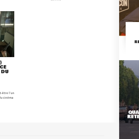
R
)
NCE
 DU
t-être l'un
 du cinéma
QUA
RETE