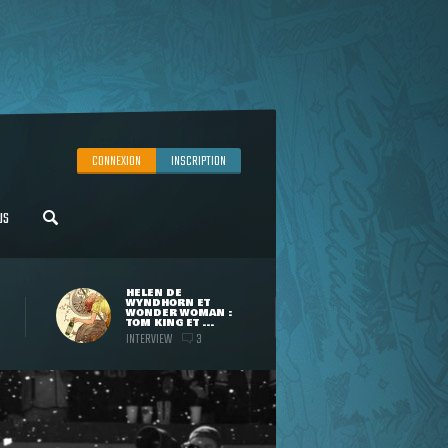
CONNEXION
INSCRIPTION
US
HELEN DE
WYNDHORN ET
WONDER WOMAN :
TOM KING ET ...
INTERVIEW
3