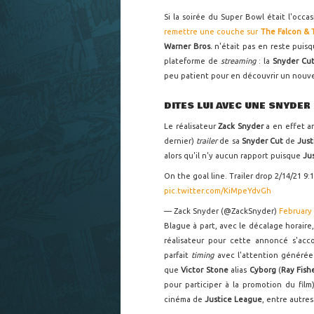
Si la soirée du Super Bowl était l'occa
remettre une couche sur
The Falcon & 
Warner Bros.
n'était pas en reste puis
plateforme de
streaming
: la
Snyder Cu
peu patient pour en découvrir un nou
DITES LUI AVEC UNE SNYDER
Le réalisateur
Zack Snyder
a en effet a
dernier)
trailer
de sa
Snyder Cut
de
Jus
alors qu'il n'y aucun rapport puisque
Ju
On the goal line. Trailer drop 2/14/21 9
pic.twitter.com/KiMpeYdvGh
— Zack Snyder (@ZackSnyder)
February 
Blague à part, avec le décalage horaire
réalisateur pour cette annoncé s'ac
parfait
timing
avec l'attention générée
que
Victor Stone
alias
Cyborg
(
Ray Fish
pour participer à la promotion du film
cinéma de
Justice League
, entre autre