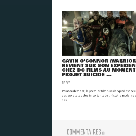
GAVIN O'CONNOR (WARRIOR
REVIENT SUR SON EXPÉRIE
CHEZ DC FILMS AU MOMENT
PROJET SUICIDE ...
BRÈVE
Paradoxalement, le premier film Suicide Squad est peu
des projets les plus importants de l'histoire moderne
des ...
COMMENTAIRES
(
0
)