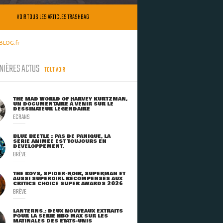
VOIR TOUS LES ARTICLES TRASHBAG
BLOG.fr
NIÈRES ACTUS
TOUT VOIR
THE MAD WORLD OF HARVEY KURTZMAN,
UN DOCUMENTAIRE À VENIR SUR LE
DESSINATEUR LÉGENDAIRE
ECRANS
BLUE BEETLE : PAS DE PANIQUE, LA
SÉRIE ANIMÉE EST TOUJOURS EN
DÉVELOPPEMENT.
BRÈVE
THE BOYS, SPIDER-NOIR, SUPERMAN ET
AUSSI SUPERGIRL RÉCOMPENSÉS AUX
CRITICS CHOICE SUPER AWARDS 2026
BRÈVE
LANTERNS : DEUX NOUVEAUX EXTRAITS
POUR LA SÉRIE HBO MAX SUR LES
MATINALES DES ETATS-UNIS