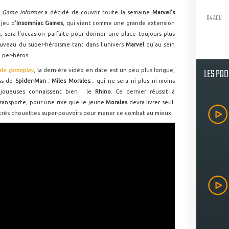
,
Game Informer
a décidé de couvrir toute la semaine
Marvel's
04 AOU
 jeu d'
Insomniac Games
, qui vient comme une grande extension
s, sera l'occasion parfaite pour donner une place toujours plus
ouveau du super-héroïsme tant dans l'univers
Marvel
qu'au sein
 per-héros.
LES PO
 de
gameplay
, la dernière vidéo en date est un peu plus longue,
ss de
Spider-Man : Miles Morales
... qui ne sera ni plus ni moins
 joueuses connaissent bien : le
Rhino
. Ce dernier réussit à
transporte, pour une rixe que le jeune
Morales
devra livrer seul.
rès chouettes super-pouvoirs pour mener ce combat au mieux.