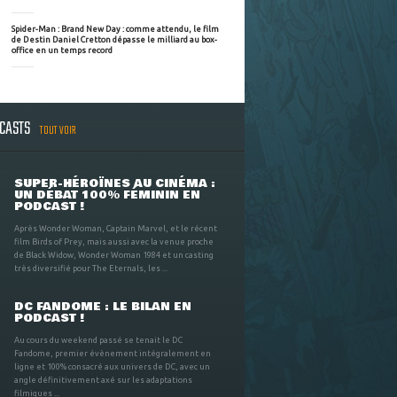
Spider-Man : Brand New Day : comme attendu, le film
de Destin Daniel Cretton dépasse le milliard au box-
office en un temps record
DCASTS
TOUT VOIR
SUPER-HÉROÏNES AU CINÉMA :
UN DÉBAT 100% FÉMININ EN
PODCAST !
Après Wonder Woman, Captain Marvel, et le récent
film Birds of Prey, mais aussi avec la venue proche
de Black Widow, Wonder Woman 1984 et un casting
très diversifié pour The Eternals, les ...
DC FANDOME : LE BILAN EN
PODCAST !
Au cours du weekend passé se tenait le DC
Fandome, premier évènement intégralement en
ligne et 100% consacré aux univers de DC, avec un
angle définitivement axé sur les adaptations
filmiques ...