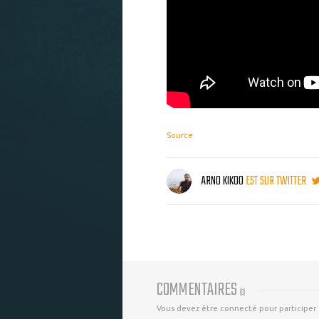
Source
ARNO KIKOO
EST SUR TWITTER
COMMENTAIRES
(
0
)
Vous devez être connecté pour participer