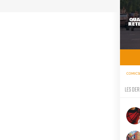
QUA
RETE
COMICS
LES DER