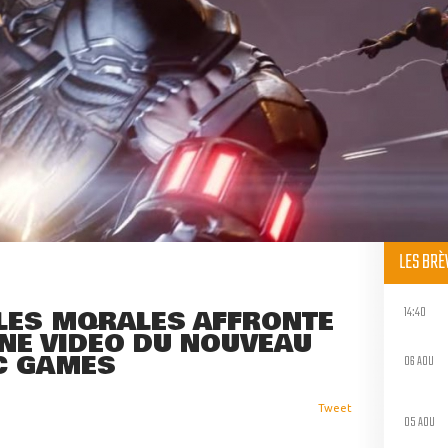
LES BR
14:40
ILES MORALES AFFRONTE
UNE VIDÉO DU NOUVEAU
C GAMES
06 AOU
Tweet
05 AOU