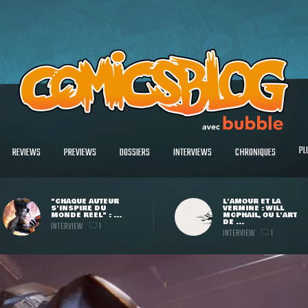
PL
REVIEWS
PREVIEWS
DOSSIERS
INTERVIEWS
CHRONIQUES
"CHAQUE AUTEUR
L'AMOUR ET LA
S'INSPIRE DU
VERMINE : WILL
MONDE RÉEL" : ...
MCPHAIL, OU L'ART
DE ...
INTERVIEW
1
INTERVIEW
1