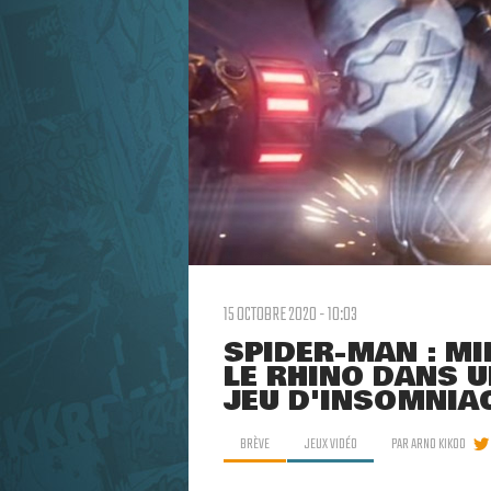
15 OCTOBRE 2020 - 10:03
SPIDER-MAN : M
LE RHINO DANS 
JEU D'INSOMNIA
BRÈVE
JEUX VIDÉO
PAR
ARNO KIKOO