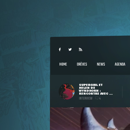
HOME
BRÈVES
NEWS
AGENDA
SUPERGIRL ET
HELEN DE
WYNDHORN :
RENCONTRE AVEC ...
INTERVIEW
4