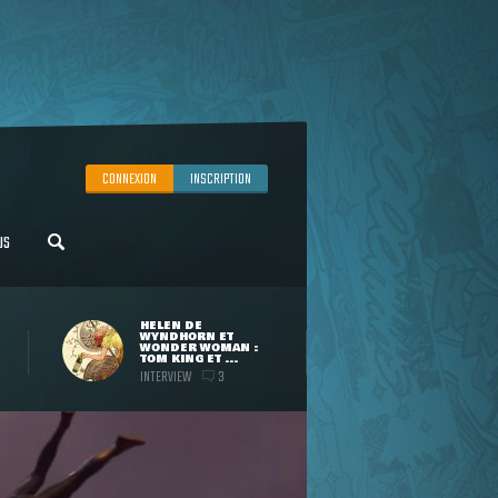
CONNEXION
INSCRIPTION
US
HELEN DE
WYNDHORN ET
WONDER WOMAN :
TOM KING ET ...
INTERVIEW
3