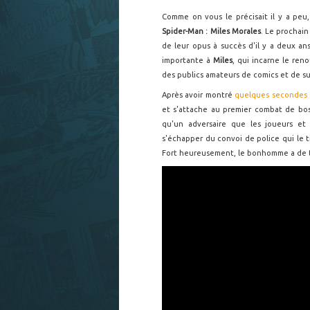
Comme on vous le précisait il y a peu
Spider-Man : Miles Morales
. Le prochain
de leur opus à succès d'il y a deux an
importante à
Miles
, qui incarne le ren
des publics amateurs de comics et de su
Après avoir montré
quelques secondes
et s'attache au premier combat de bo
qu'un adversaire que les joueurs et
s'échapper du convoi de police qui le 
Fort heureusement, le bonhomme a de t