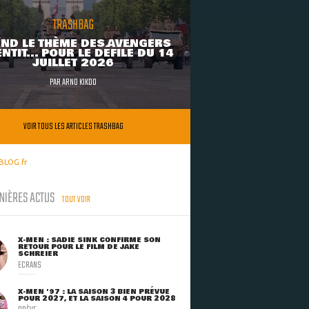
TRASHBAG
ND LE THÈME DES AVENGERS
NTIT... POUR LE DÉFILÉ DU 14
JUILLET 2026
PAR
ARNO KIKOO
VOIR TOUS LES ARTICLES TRASHBAG
BLOG.fr
NIÈRES ACTUS
TOUT VOIR
X-MEN : SADIE SINK CONFIRME SON
RETOUR POUR LE FILM DE JAKE
SCHREIER
ECRANS
X-MEN '97 : LA SAISON 3 BIEN PRÉVUE
POUR 2027, ET LA SAISON 4 POUR 2028