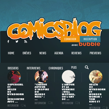
CONNEXION
INSCRIPTION
HOME
BRÈVES
NEWS
AGENDA
REVIEWS
PREVIEWS
PLUS
DOSSIERS
INTERVIEWS
CHRONIQUES
SUPERGIRL
"CHAQUE
L'AMOUR
HELEN
ET
AUTEUR
ET LA
DE
HELEN
S'INSPIRE
VERMINE
WYNDHORN
DE
DU
: WILL
ET
WYNDHORN
MONDE
MCPHAIL,
WONDER
:
RÉEL" :
OU L'ART
WOMAN :
RENCONTRE
...
DE ...
TOM
AVEC ...
KING ET
INTERVIEW
INTERVIEW
1
1
...
INTERVIEW
4
INTERVIEW
3