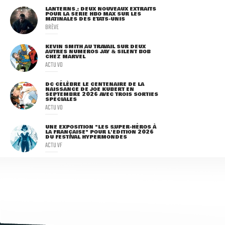
LANTERNS : DEUX NOUVEAUX EXTRAITS
POUR LA SÉRIE HBO MAX SUR LES
MATINALES DES ETATS-UNIS
BRÈVE
KEVIN SMITH AU TRAVAIL SUR DEUX
AUTRES NUMÉROS JAY & SILENT BOB
CHEZ MARVEL
ACTU VO
DC CÉLÈBRE LE CENTENAIRE DE LA
NAISSANCE DE JOE KUBERT EN
SEPTEMBRE 2026 AVEC TROIS SORTIES
SPÉCIALES
ACTU VO
UNE EXPOSITION "LES SUPER-HÉROS À
LA FRANÇAISE" POUR L'ÉDITION 2026
DU FESTIVAL HYPERMONDES
ACTU VF