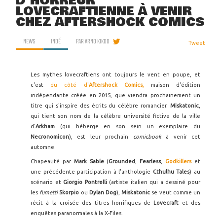
D'HORREUR
LOVECRAFTIENNE À VENIR
CHEZ AFTERSHOCK COMICS
NEWS
INDÉ
PAR
ARNO KIKOO
Tweet
Les mythes lovecraftiens ont toujours le vent en poupe, et
c'est
du côté d'
Aftershock Comics
,
maison d'édition
indépendante créée en 2015, que viendra prochainement un
titre qui s'inspire des écrits du célèbre romancier.
Miskatonic
,
qui tient son nom de la célèbre université fictive de la ville
d'
Arkham
(qui héberge en son sein un exemplaire du
Necronomicon
), est leur prochain
comicbook
à venir cet
automne.
Chapeauté par
Mark Sable
(
Grounded
,
Fearless
,
Godkillers
et
une précédente participation à l'anthologie
Cthulhu Tales
) au
scénario et
Giorgio Pontrelli
(artiste italien qui a dessiné pour
les
fumetti
Skorpio
ou
Dylan Dog
),
Miskatonic
se veut comme un
récit à la croisée des titres horrifiques de
Lovecraft
et des
enquêtes paranormales à la X-Files.