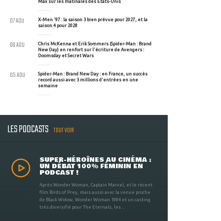
Max sur les matinales des Etats-Unis
07 AOU
X-Men '97 : la saison 3 bien prévue pour 2027, et la
saison 4 pour 2028
06 AOU
Chris McKenna et Erik Sommers (Spider-Man : Brand
New Day) en renfort sur l'écriture de Avengers :
Doomsday et Secret Wars
05 AOU
Spider-Man : Brand New Day : en France, un succès
record aussi avec 3 millions d'entrées en une
semaine
LES PODCASTS
TOUT VOIR
SUPER-HÉROÏNES AU CINÉMA :
UN DÉBAT 100% FÉMININ EN
PODCAST !
Après Wonder Woman, Captain Marvel, et le récent
film Birds of Prey, mais aussi avec la venue proche
de Black Widow, Wonder Woman 1984 et un casting
très diversifié pour The Eternals, les ...