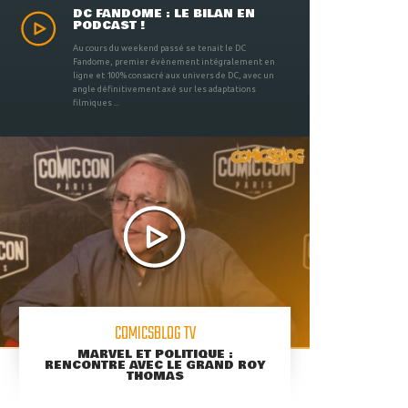
DC FANDOME : LE BILAN EN
PODCAST !
Au cours du weekend passé se tenait le DC
Fandome, premier évènement intégralement en
ligne et 100% consacré aux univers de DC, avec un
angle définitivement axé sur les adaptations
filmiques ...
COMICSBLOG TV
MARVEL ET POLITIQUE :
RENCONTRE AVEC LE GRAND ROY
THOMAS