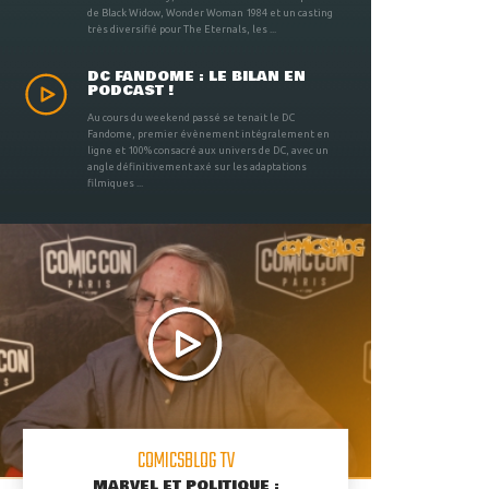
de Black Widow, Wonder Woman 1984 et un casting
très diversifié pour The Eternals, les ...
DC FANDOME : LE BILAN EN
PODCAST !
Au cours du weekend passé se tenait le DC
Fandome, premier évènement intégralement en
ligne et 100% consacré aux univers de DC, avec un
angle définitivement axé sur les adaptations
filmiques ...
COMICSBLOG TV
MARVEL ET POLITIQUE :