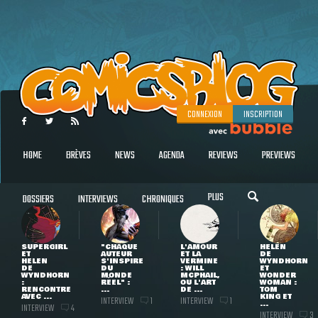
CONNEXION
INSCRIPTION
HOME
BRÈVES
NEWS
AGENDA
REVIEWS
PREVIEWS
PLUS
DOSSIERS
INTERVIEWS
CHRONIQUES
SUPERGIRL
"CHAQUE
L'AMOUR
HELEN
ET
AUTEUR
ET LA
DE
HELEN
S'INSPIRE
VERMINE
WYNDHORN
DE
DU
: WILL
ET
WYNDHORN
MONDE
MCPHAIL,
WONDER
:
RÉEL" :
OU L'ART
WOMAN :
RENCONTRE
...
DE ...
TOM
AVEC ...
KING ET
INTERVIEW
INTERVIEW
1
1
...
INTERVIEW
4
INTERVIEW
3