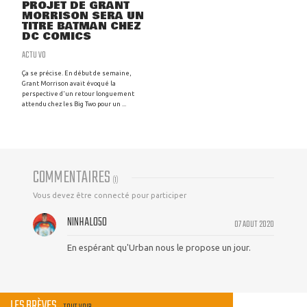
PROJET DE GRANT
MORRISON SERA UN
TITRE BATMAN CHEZ
DC COMICS
ACTU VO
Ça se précise. En début de semaine,
Grant Morrison avait évoqué la
perspective d'un retour longuement
attendu chez les Big Two pour un ...
COMMENTAIRES
(
1
)
Vous devez être connecté pour participer
NINHALO50
07 AOUT 2020
En espérant qu'Urban nous le propose un jour.
LES BRÈVES