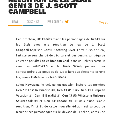
RÉÉDITION DE LA SÉRIE
GEN13 DE J. SCOTT
CAMPBELL
NEWS
DC COMICS
PAR
CORENTIN
Tweet
L'an prochain,
DC Comics
remet les personnages de
Gen13
sur
les étals avec une réédition du
run
de
J. Scott
Campbell
baptisée
Gen13 : Starting Over
. Entre 1995 et 1997,
l'artiste se sera chargé de l'écriture et des dessins sur l'équipe
co-créée par
Jim Lee
et
Brandon Choi
, dans un univers commun
avec les
WildC.A.T.S.
et la
Team Seven
, pensée pour
correspondre aux groupes de super-héros adolescents comme
les jeunes
X-Men
ou les
Teen Titans
.
Selon
Newsrama
, le volume en question intègre les numéros
Gen 13: Lost In Paradise #1
,
Gen 13 #1
à
#5
,
Gen 13 European
Vacation #1
,
Gen 13 Backlist #1
,
Gen 13 #0
,
Wildstorm Universe
Sourcebook #1
et
Gen 13: Encore #1
. Au-delà d'une simple
réédition, l'intérêt de cette nouvelle édition est surtout de
ramener ces personnages sur le devant de la scène, après une