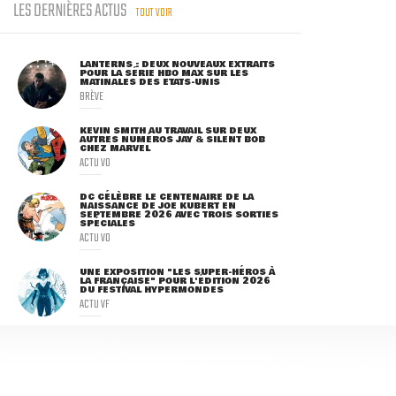
LES DERNIÈRES ACTUS
TOUT VOIR
LANTERNS : DEUX NOUVEAUX EXTRAITS
POUR LA SÉRIE HBO MAX SUR LES
MATINALES DES ETATS-UNIS
BRÈVE
KEVIN SMITH AU TRAVAIL SUR DEUX
AUTRES NUMÉROS JAY & SILENT BOB
CHEZ MARVEL
ACTU VO
DC CÉLÈBRE LE CENTENAIRE DE LA
NAISSANCE DE JOE KUBERT EN
SEPTEMBRE 2026 AVEC TROIS SORTIES
SPÉCIALES
ACTU VO
UNE EXPOSITION "LES SUPER-HÉROS À
LA FRANÇAISE" POUR L'ÉDITION 2026
DU FESTIVAL HYPERMONDES
ACTU VF