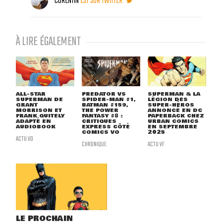
CORENTIN
EST SUR TWITTER
À LIRE ÉGALEMENT
ALL-STAR
PREDATOR VS
SUPERMAN & LA
SUPERMAN DE
SPIDER-MAN #1,
LÉGION DES
GRANT
BATMAN #159,
SUPER-HÉROS
MORRISON ET
THE POWER
ANNONCÉ EN DC
FRANK QUITELY
FANTASY #8 :
PAPERBACK CHEZ
ADAPTÉ EN
CRITIQUES
URBAN COMICS
AUDIOBOOK
EXPRESS CÔTÉ
EN SEPTEMBRE
COMICS VO
2025
ACTU VO
CHRONIQUE
ACTU VF
LE PROCHAIN