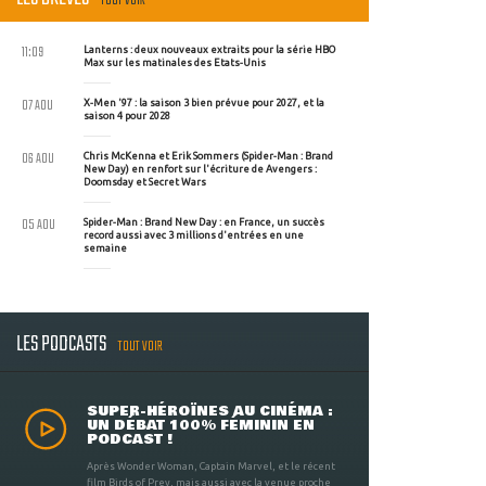
TOUT VOIR
11:09
Lanterns : deux nouveaux extraits pour la série HBO
Max sur les matinales des Etats-Unis
07 AOU
X-Men '97 : la saison 3 bien prévue pour 2027, et la
saison 4 pour 2028
06 AOU
Chris McKenna et Erik Sommers (Spider-Man : Brand
New Day) en renfort sur l'écriture de Avengers :
Doomsday et Secret Wars
05 AOU
Spider-Man : Brand New Day : en France, un succès
record aussi avec 3 millions d'entrées en une
semaine
LES PODCASTS
TOUT VOIR
SUPER-HÉROÏNES AU CINÉMA :
UN DÉBAT 100% FÉMININ EN
PODCAST !
Après Wonder Woman, Captain Marvel, et le récent
film Birds of Prey, mais aussi avec la venue proche