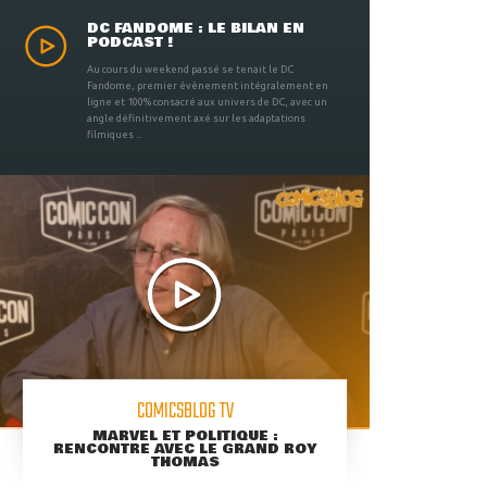
DC FANDOME : LE BILAN EN
PODCAST !
Au cours du weekend passé se tenait le DC
Fandome, premier évènement intégralement en
ligne et 100% consacré aux univers de DC, avec un
angle définitivement axé sur les adaptations
filmiques ...
COMICSBLOG TV
MARVEL ET POLITIQUE :
RENCONTRE AVEC LE GRAND ROY
THOMAS