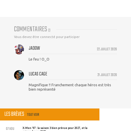
COMMENTAIRES
(
2
)
Vous devez être connecté pour participer
JADOW
22 JUILLET 2020
Le feu ! O_O
LUCAS CAGE
21 JUILLET 2020
Magnifique !! Franchement chaque héros est très
bien représenté
LES BRÈVES
TOUT VOIR
07 AOU
X-Men '97 : la saison 3 bien prévue pour 2027, et la