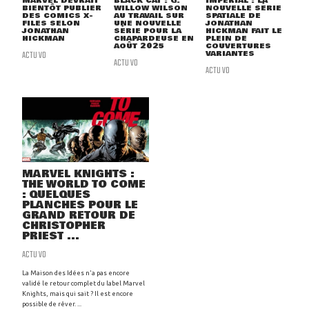
MARVEL DEVRAIT
BLACK CAT : G.
IMPERIAL : LA
BIENTÔT PUBLIER
WILLOW WILSON
NOUVELLE SÉRIE
DES COMICS X-
AU TRAVAIL SUR
SPATIALE DE
FILES SELON
UNE NOUVELLE
JONATHAN
JONATHAN
SÉRIE POUR LA
HICKMAN FAIT LE
HICKMAN
CHAPARDEUSE EN
PLEIN DE
AOÛT 2025
COUVERTURES
ACTU VO
VARIANTES
ACTU VO
ACTU VO
MARVEL KNIGHTS :
THE WORLD TO COME
: QUELQUES
PLANCHES POUR LE
GRAND RETOUR DE
CHRISTOPHER
PRIEST ...
ACTU VO
La Maison des Idées n'a pas encore
validé le retour complet du label Marvel
Knights, mais qui sait ? Il est encore
possible de rêver. ...