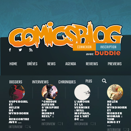
CONNEXION
INSCRIPTION
HOME
BRÈVES
NEWS
AGENDA
REVIEWS
PREVIEWS
PLUS
DOSSIERS
INTERVIEWS
CHRONIQUES
SUPERGIRL
"CHAQUE
L'AMOUR
HELEN
ET
AUTEUR
ET LA
DE
HELEN
S'INSPIRE
VERMINE
WYNDHORN
DE
DU
: WILL
ET
WYNDHORN
MONDE
MCPHAIL,
WONDER
:
RÉEL" :
OU L'ART
WOMAN :
RENCONTRE
...
DE ...
TOM
AVEC ...
KING ET
INTERVIEW
INTERVIEW
1
1
...
INTERVIEW
4
INTERVIEW
3