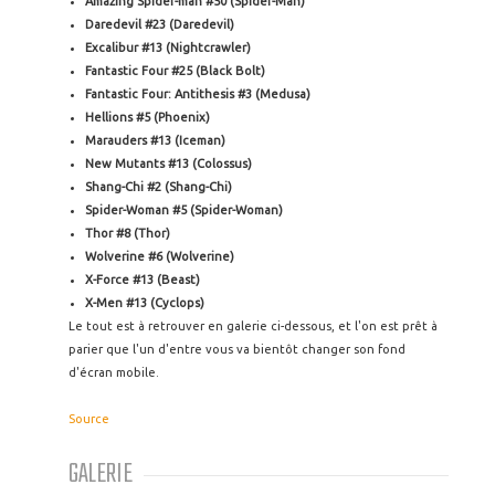
Amazing Spider-man #50 (Spider-Man)
Daredevil #23 (Daredevil)
Excalibur #13 (Nightcrawler)
Fantastic Four #25 (Black Bolt)
Fantastic Four: Antithesis #3 (Medusa)
Hellions #5 (Phoenix)
Marauders #13 (Iceman)
New Mutants #13 (Colossus)
Shang-Chi #2 (Shang-Chi)
Spider-Woman #5 (Spider-Woman)
Thor #8 (Thor)
Wolverine #6 (Wolverine)
X-Force #13 (Beast)
X-Men #13 (Cyclops)
Le tout est à retrouver en galerie ci-dessous, et l'on est prêt à
parier que l'un d'entre vous va bientôt changer son fond
d'écran mobile.
Source
GALERIE