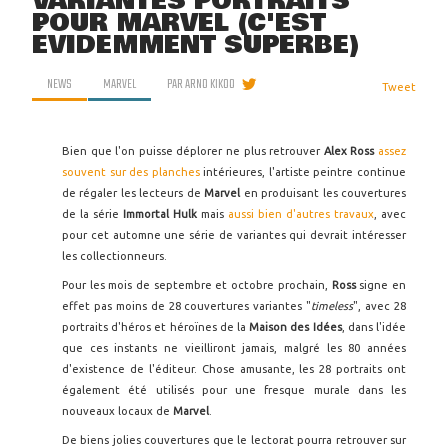
VARIANTES PORTRAITS
POUR MARVEL (C'EST
ÉVIDEMMENT SUPERBE)
NEWS
MARVEL
PAR
ARNO KIKOO
Tweet
Bien que l'on puisse déplorer ne plus retrouver
Alex Ross
assez
souvent sur des planches
intérieures, l'artiste peintre continue
de régaler les lecteurs de
Marvel
en produisant les couvertures
de la série
Immortal Hulk
mais
aussi bien d'autres travaux
, avec
pour cet automne une série de variantes qui devrait intéresser
les collectionneurs.
Pour les mois de septembre et octobre prochain,
Ross
signe en
effet pas moins de 28 couvertures variantes "
timeless
", avec 28
portraits d'héros et héroïnes de la
Maison des Idées
, dans l'idée
que ces instants ne vieilliront jamais, malgré les 80 années
d'existence de l'éditeur. Chose amusante, les 28 portraits ont
également été utilisés pour une fresque murale dans les
nouveaux locaux de
Marvel
.
De biens jolies couvertures que le lectorat pourra retrouver sur