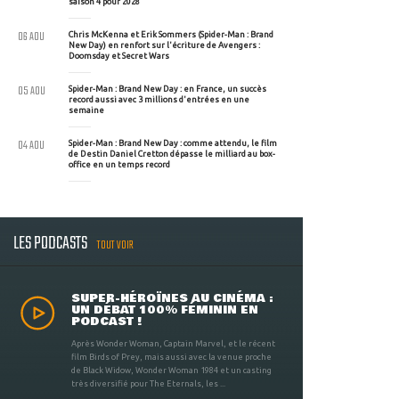
saison 4 pour 2028
06 AOU
Chris McKenna et Erik Sommers (Spider-Man : Brand
New Day) en renfort sur l'écriture de Avengers :
Doomsday et Secret Wars
05 AOU
Spider-Man : Brand New Day : en France, un succès
record aussi avec 3 millions d'entrées en une
semaine
04 AOU
Spider-Man : Brand New Day : comme attendu, le film
de Destin Daniel Cretton dépasse le milliard au box-
office en un temps record
LES PODCASTS
TOUT VOIR
SUPER-HÉROÏNES AU CINÉMA :
UN DÉBAT 100% FÉMININ EN
PODCAST !
Après Wonder Woman, Captain Marvel, et le récent
film Birds of Prey, mais aussi avec la venue proche
de Black Widow, Wonder Woman 1984 et un casting
très diversifié pour The Eternals, les ...