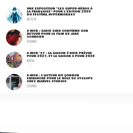
UNE EXPOSITION "LES SUPER-HÉROS À
LA FRANÇAISE" POUR L'ÉDITION 2026
DU FESTIVAL HYPERMONDES
ACTU VF
X-MEN : SADIE SINK CONFIRME SON
RETOUR POUR LE FILM DE JAKE
SCHREIER
ECRANS
X-MEN '97 : LA SAISON 3 BIEN PRÉVUE
POUR 2027, ET LA SAISON 4 POUR 2028
BRÈVE
X-MEN : L'ACTEUR KIT CONNOR
EMBAUCHÉ POUR LE RÔLE DE CYCLOPS
CHEZ MARVEL STUDIOS
ECRANS