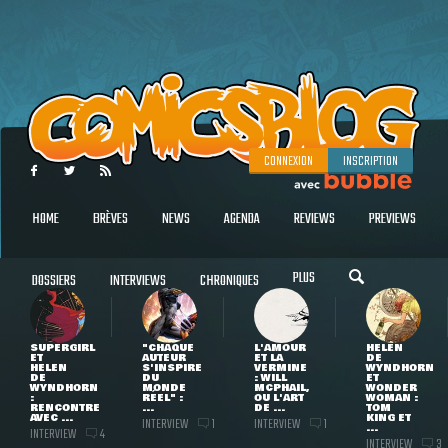
CONNEXION
INSCRIPTION
HOME
BRÈVES
NEWS
AGENDA
REVIEWS
PREVIEWS
PLUS
DOSSIERS
INTERVIEWS
CHRONIQUES
SUPERGIRL
"CHAQUE
L'AMOUR
HELEN
ET
AUTEUR
ET LA
DE
HELEN
S'INSPIRE
VERMINE
WYNDHORN
DE
DU
: WILL
ET
WYNDHORN
MONDE
MCPHAIL,
WONDER
:
RÉEL" :
OU L'ART
WOMAN :
RENCONTRE
...
DE ...
TOM
AVEC ...
KING ET
INTERVIEW
INTERVIEW
1
1
...
INTERVIEW
4
INTERVIEW
3