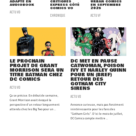
ADAPTÉ EN
CRITIQUES
URBAN COMICS
AUDIOBOOK
EXPRESS CÔTÉ
EN SEPTEMBRE
COMICS VO
2025
ACTU VO
CHRONIQUE
ACTU VF
LE PROCHAIN
DC MET EN PAUSE
PROJET DE GRANT
CATWOMAN, POISON
MORRISON SERA UN
IVY ET HARLEY QUINN
TITRE BATMAN CHEZ
POUR UN (BREF)
DC COMICS
RETOUR DES
GOTHAM CITY
ACTU VO
SIRENS
ACTU VO
Ça se précise. En début de semaine,
Grant Morrison avait évoqué la
perspective d'un retour longuement
Annonce curieuse, mais pas forcément
attendu chez les Big Two pour un ...
inintéressante pour les fans des
"Gotham Girls". D'ici le mois de juillet,
DC Comics compte mettre ...