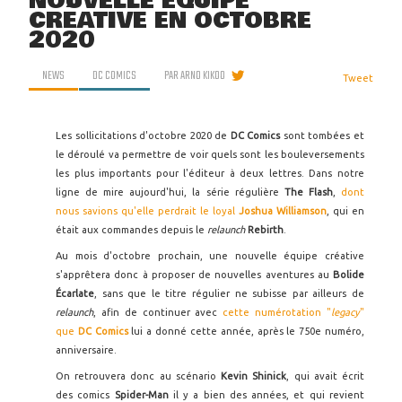
NOUVELLE ÉQUIPE
CRÉATIVE EN OCTOBRE
2020
NEWS
DC COMICS
PAR
ARNO KIKOO
Tweet
Les sollicitations d'octobre 2020 de
DC Comics
sont tombées et
le déroulé va permettre de voir quels sont les bouleversements
les plus importants pour l'éditeur à deux lettres. Dans notre
ligne de mire aujourd'hui, la série régulière
The Flash
,
dont
nous savions qu'elle perdrait le loyal
Joshua Williamson
, qui en
était aux commandes depuis le
relaunch
Rebirth
.
Au mois d'octobre prochain, une nouvelle équipe créative
s'apprêtera donc à proposer de nouvelles aventures au
Bolide
Écarlate
, sans que le titre régulier ne subisse par ailleurs de
relaunch
, afin de continuer avec
cette numérotation "
legacy
"
que
DC Comics
lui a donné cette année, après le 750e numéro,
anniversaire.
On retrouvera donc au scénario
Kevin Shinick
, qui avait écrit
des comics
Spider-Man
il y a bien des années, et qui revient