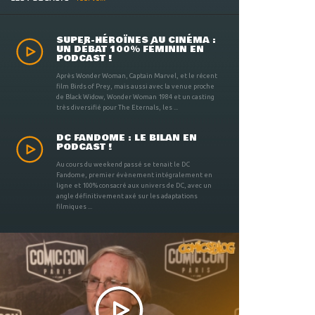
SUPER-HÉROÏNES AU CINÉMA :
UN DÉBAT 100% FÉMININ EN
PODCAST !
Après Wonder Woman, Captain Marvel, et le récent
film Birds of Prey, mais aussi avec la venue proche
de Black Widow, Wonder Woman 1984 et un casting
très diversifié pour The Eternals, les ...
DC FANDOME : LE BILAN EN
PODCAST !
Au cours du weekend passé se tenait le DC
Fandome, premier évènement intégralement en
ligne et 100% consacré aux univers de DC, avec un
angle définitivement axé sur les adaptations
filmiques ...