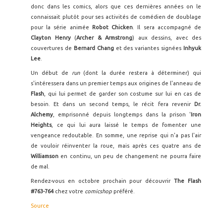
donc dans les comics, alors que ces dernières années on le
connaissait plutôt pour ses activités de comédien de doublage
pour la série animée
Robot Chicken
. Il sera accompagné de
Clayton Henry
(
Archer & Armstrong
) aux dessins, avec des
couvertures de
Bernard Chang
et des variantes signées
Inhyuk
Lee
.
Un début de
run
(dont la durée restera à déterminer) qui
s'intéressera dans un premier temps aux origines de l'anneau de
Flash
, qui lui permet de garder son costume sur lui en cas de
besoin. Et dans un second temps, le récit fera revenir
Dr.
Alchemy
, emprisonné depuis longtemps dans la prison '
Iron
Heights
, ce qui lui aura laissé le temps de fomenter une
vengeance redoutable. En somme, une reprise qui n'a pas l'air
de vouloir réinventer la roue, mais après ces quatre ans de
Williamson
en continu, un peu de changement ne pourra faire
de mal.
Rendez-vous en octobre prochain pour découvrir
The Flash
#763-764
chez votre
comicshop
préféré.
Source