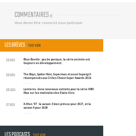
COMMENTAIRES
(
0
)
Vous devez être connecté pour participer
LES BRÈVES
TOUT VOIR
09 AOU
Blue Beetle : pas de panique, la série animée est
toujours en développement.
09 AOU
The Boys, Spider-Noir, Superman et aussi Supergirl
récompensés aux Critics Choice Super Awards 2026
08 AOU
Lanterns : deux nouveaux extraits pour la série HBO
Max sur les matinales des Etats-Unis
07 AOU
X-Men '97 : la saison 3 bien prévue pour 2027, et la
saison 4 pour 2028
LES PODCASTS
TOUT VOIR