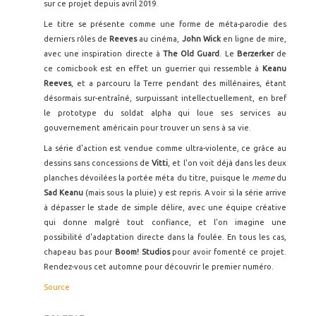
sur ce projet depuis avril 2019.
Le titre se présente comme une forme de méta-parodie des
derniers rôles de
Reeves
au cinéma,
John Wick
en ligne de mire,
avec une inspiration directe à
The Old Guard
. Le
Berzerker
de
ce comicbook est en effet un guerrier qui ressemble à
Keanu
Reeves
, et a parcouru la Terre pendant des millénaires, étant
désormais sur-entraîné, surpuissant intellectuellement, en bref
le prototype du soldat alpha qui loue ses services au
gouvernement américain pour trouver un sens à sa vie.
La série d'action est vendue comme ultra-violente, ce grâce au
dessins sans concessions de
Vitti
, et l'on voit déjà dans les deux
planches dévoilées la portée méta du titre, puisque le
meme
du
Sad Keanu
(mais sous la pluie) y est repris. A voir si la série arrive
à dépasser le stade de simple délire, avec une équipe créative
qui donne malgré tout confiance, et l'on imagine une
possibilité d'adaptation directe dans la foulée. En tous les cas,
chapeau bas pour
Boom! Studios
pour avoir fomenté ce projet.
Rendez-vous cet automne pour découvrir le premier numéro.
Source