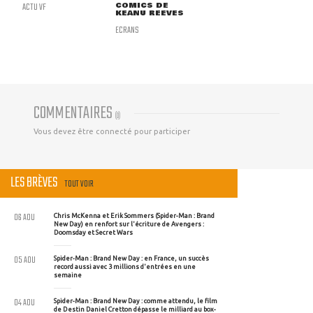
ACTU VF
COMICS DE
KEANU REEVES
ECRANS
COMMENTAIRES
(
0
)
Vous devez être connecté pour participer
LES BRÈVES
TOUT VOIR
06 AOU
Chris McKenna et Erik Sommers (Spider-Man : Brand
New Day) en renfort sur l'écriture de Avengers :
Doomsday et Secret Wars
05 AOU
Spider-Man : Brand New Day : en France, un succès
record aussi avec 3 millions d'entrées en une
semaine
04 AOU
Spider-Man : Brand New Day : comme attendu, le film
de Destin Daniel Cretton dépasse le milliard au box-