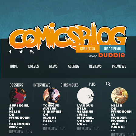
CONNEXION
INSCRIPTION
HOME
BRÈVES
NEWS
AGENDA
REVIEWS
PREVIEWS
PLUS
DOSSIERS
INTERVIEWS
CHRONIQUES
SUPERGIRL
"CHAQUE
L'AMOUR
HELEN
ET
AUTEUR
ET LA
DE
HELEN
S'INSPIRE
VERMINE
WYNDHORN
DE
DU
: WILL
ET
WYNDHORN
MONDE
MCPHAIL,
WONDER
:
RÉEL" :
OU L'ART
WOMAN :
RENCONTRE
...
DE ...
TOM
AVEC ...
KING ET
INTERVIEW
INTERVIEW
1
1
...
INTERVIEW
4
INTERVIEW
3