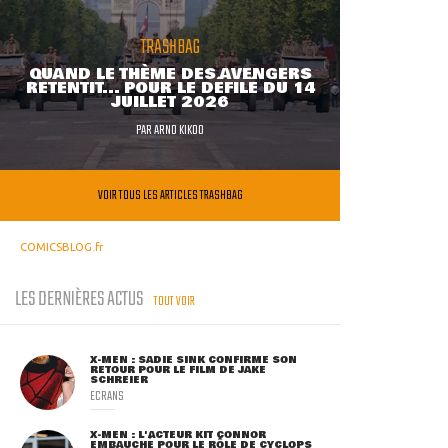
TRASHBAG
QUAND LE THÈME DES AVENGERS
RETENTIT... POUR LE DÉFILÉ DU 14
JUILLET 2026
PAR
ARNO KIKOO
VOIR TOUS LES ARTICLES TRASHBAG
COMICSBLOG.fr
LES DERNIÈRES ACTUS
TOUT VOIR
X-MEN : SADIE SINK CONFIRME SON
RETOUR POUR LE FILM DE JAKE
SCHREIER
ECRANS
X-MEN : L'ACTEUR KIT CONNOR
EMBAUCHÉ POUR LE RÔLE DE CYCLOPS