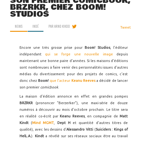
SON PREMIER COMICBOOK,
BRZRKR, CHEZ BOOM!
STUDIOS
NEWS
INDÉ
PAR
ARNO KIKOO
Tweet
Encore une très grosse prise pour
Boom! Studios
, l'éditeur
indépendant
qui se forge une nouvelle image
depuis
maintenant une bonne paire d'années. Si les maisons d'éditions
sont nombreuses à faire venir des personnalités issues d'autres
médias du divertissement pour des projets de comics, c'est
donc chez
Boom!
que l'acteur
Keanu Reeves
a décidé de lancer
son premier
comicbook
.
La maison d'édition annonce en effet en grandes pompes
BRZRKR
(prononcer "Berzerker"), une maxi-série de douze
numéros à découvrir au mois d'octobre prochain. Le titre sera
en réalité co-écrit par
Keanu Reeves
, en compagnie de
Matt
Kindt
(
Mind MGMT
,
Dept H
et quantité d'autres titres de
qualité), avec les dessins d'
Alessandro Vitti
(
Suiciders : Kings of
HelL.A.
).
Kindt
a révélé sur ses réseaux sociaux être au travail