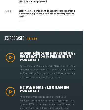
office en un temps record
04 AOU
Spider-Man : le président de Sony Pictures confirme
n'avoir aucun projet de spin-off en développement
actif
LES PODCASTS
TOUT VOIR
SUPER-HÉROÏNES AU CINÉMA :
UN DÉBAT 100% FÉMININ EN
PODCAST !
Après Wonder Woman, Captain Marvel, et le récent
film Birds of Prey, mais aussi avec la venue proche
de Black Widow, Wonder Woman 1984 et un casting
très diversifié pour The Eternals, les ...
DC FANDOME : LE BILAN EN
PODCAST !
Au cours du weekend passé se tenait le DC
Fandome, premier évènement intégralement en
ligne et 100% consacré aux univers de DC, avec un
angle définitivement axé sur les adaptations