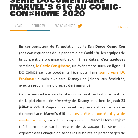
SÉRIE DOCUMENTAIRE
MARVEL'S 616 AU COMIC-
CON@HOME 2020
NEWS
SERIES TV
PAR
ARNO KIKOO
Tweet
En compensation de l'annulation de la
San Diego Comic Con
(des conséquences de la pandémie de
Covid-19
), les équipes de
la convention organiseront aux mêmes dates, d'ici quelques
semaines,
le
Comic-Con@Home
, un évènement 100% en ligne. Si
DC Comics
semble bouder la fête pour faire
son propre
DC
Fandome
un mois plus tard,
Disney+
se joindra aux festivités,
avec un programme d'ores et déjà annoncé.
Ce qui nous intéressera le plus concernant les festivités autour
de la plateforme de
streaming
de
Disney
aura lieu le
jeudi 23
juillet à 22h
. Il s'agira d'un panel de présentation de la série
documentaire
Marvel's 616
,
qui avait été annoncée il y a de
nombreux mois
, en même temps que le
Marvel Hero Project
(déjà disponible sur le service de
streaming
). La série doit
explorer dans chaque épisodes les histoires et personnages de