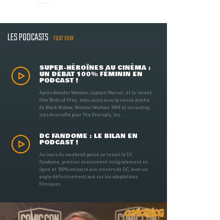
LES PODCASTS
TOUT VOIR
SUPER-HÉROÏNES AU CINÉMA :
UN DÉBAT 100% FÉMININ EN
PODCAST !
Après Wonder Woman, Captain Marvel, et le récent
film Birds of Prey, mais aussi avec la venue proche
de Black Widow, Wonder Woman 1984 et un casting
très diversifié pour The Eternals, les ...
DC FANDOME : LE BILAN EN
PODCAST !
Au cours du weekend passé se tenait le DC
Fandome, premier évènement intégralement en
ligne et 100% consacré aux univers de DC, avec un
angle définitivement axé sur les adaptations
filmiques ...