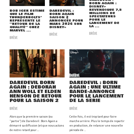
BORN AGAIN :
DISNEY+
REVENDIQUE 7,5
BOB IGER ESTIME
DAREDEVIL :
MILLIONS DE
QUE LE FILM
BORN AGAIN
SPECTATEURS
THUNDERBOLTS*
SAISON 2
POUR LE
REPRÉSENTE LE
ANNONCÉE POUR
LANCEMENT DE
''RETOUR DE LA
MARS 2026 SUR
LA ...
QUALITÉ'' CHEZ
DISNEY+
MARVEL ...
BRÈVE
BRÈVE
BRÈVE
DAREDEVIL BORN
DAREDEVIL : BORN
AGAIN : DEBORAH
AGAIN : UNE ULTIME
ANN WOLL ET ELDEN
BANDE-ANNONCE
HENSON DE RETOUR
POUR LE LANCEMENT
POUR LA SAISON 2
DE LA SÉRIE
BRÈVE
BRÈVE
Alors que la première saison (ou
Cette fois, il est trop tard pour faire
"partie") de Daredevil : Born Again a
marche arrière. Plus le temps de repartir
démarré sa diffusion (et que nous actons
en production, de relancer une nouvelle
de notre retard pour ...
période de ...