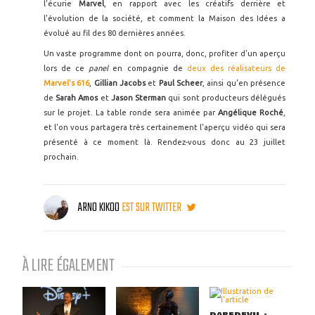
l'écurie
Marvel
, en rapport avec les créatifs derrière et
l'évolution de la société, et comment la Maison des Idées a
évolué au fil des 80 dernières années.
Un vaste programme dont on pourra, donc, profiter d'un aperçu
lors de ce
panel
en compagnie de
deux des réalisateurs de
Marvel's 616
,
Gillian Jacobs
et
Paul Scheer
, ainsi qu'en présence
de
Sarah Amos
et
Jason Sterman
qui sont producteurs délégués
sur le projet. La table ronde sera animée par
Angélique Roché
,
et l'on vous partagera très certainement l'aperçu vidéo qui sera
présenté à ce moment là. Rendez-vous donc au 23 juillet
prochain.
ARNO KIKOO
EST SUR TWITTER
À LIRE ÉGALEMENT
DAREDEVIL :