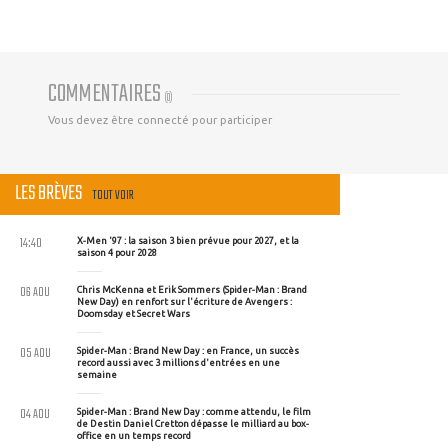
COMMENTAIRES
(
0
)
Vous devez être connecté pour participer
LES BRÈVES
TOUT VOIR
14:40
X-Men '97 : la saison 3 bien prévue pour 2027, et la
saison 4 pour 2028
06 AOU
Chris McKenna et Erik Sommers (Spider-Man : Brand
New Day) en renfort sur l'écriture de Avengers :
Doomsday et Secret Wars
05 AOU
Spider-Man : Brand New Day : en France, un succès
record aussi avec 3 millions d'entrées en une
semaine
04 AOU
Spider-Man : Brand New Day : comme attendu, le film
de Destin Daniel Cretton dépasse le milliard au box-
office en un temps record