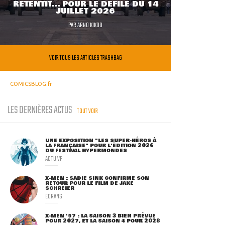
RETENTIT... POUR LE DÉFILÉ DU 14
JUILLET 2026
PAR
ARNO KIKOO
VOIR TOUS LES ARTICLES TRASHBAG
COMICSBLOG.fr
LES DERNIÈRES ACTUS
TOUT VOIR
UNE EXPOSITION "LES SUPER-HÉROS À
LA FRANÇAISE" POUR L'ÉDITION 2026
DU FESTIVAL HYPERMONDES
ACTU VF
X-MEN : SADIE SINK CONFIRME SON
RETOUR POUR LE FILM DE JAKE
SCHREIER
ECRANS
X-MEN '97 : LA SAISON 3 BIEN PRÉVUE
POUR 2027, ET LA SAISON 4 POUR 2028