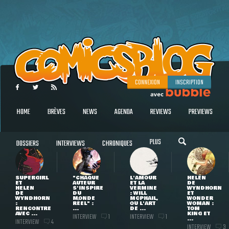
CONNEXION
INSCRIPTION
HOME
BRÈVES
NEWS
AGENDA
REVIEWS
PREVIEWS
PLUS
DOSSIERS
INTERVIEWS
CHRONIQUES
SUPERGIRL
"CHAQUE
L'AMOUR
HELEN
ET
AUTEUR
ET LA
DE
HELEN
S'INSPIRE
VERMINE
WYNDHORN
DE
DU
: WILL
ET
WYNDHORN
MONDE
MCPHAIL,
WONDER
:
RÉEL" :
OU L'ART
WOMAN :
RENCONTRE
...
DE ...
TOM
AVEC ...
KING ET
INTERVIEW
INTERVIEW
1
1
...
INTERVIEW
4
INTERVIEW
3