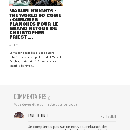
MARVEL KNIGHTS :
THE WORLD TO COME
: QUELQUES
PLANCHES POUR LE
GRAND RETOUR DE
CHRISTOPHER
PRIEST ...
ACTU VO
La Maison des Idées n'a pas encore
validé le retour complet du label Marvel
Knights, mais qui sait ? Il est encore
possible de rêver. ...
COMMENTAIRES
(
2
)
Vous devez être connecté pour participer
IAN0DELOND
19 JUIN 2020
Je compterais pas sur un nouveau relaunch des