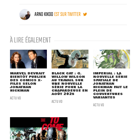
ARNO KIKOO
EST SUR TWITTER
À LIRE ÉGALEMENT
MARVEL DEVRAIT
BLACK CAT : G.
IMPERIAL : LA
BIENTÔT PUBLIER
WILLOW WILSON
NOUVELLE SÉRIE
DES COMICS X-
AU TRAVAIL SUR
SPATIALE DE
FILES SELON
UNE NOUVELLE
JONATHAN
JONATHAN
SÉRIE POUR LA
HICKMAN FAIT LE
HICKMAN
CHAPARDEUSE EN
PLEIN DE
AOÛT 2025
COUVERTURES
ACTU VO
VARIANTES
ACTU VO
ACTU VO