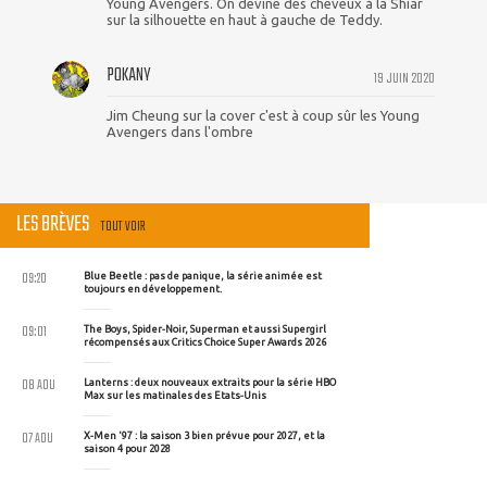
Young Avengers. On devine des cheveux à la Shiar
sur la silhouette en haut à gauche de Teddy.
POKANY
19 JUIN 2020
Jim Cheung sur la cover c'est à coup sûr les Young
Avengers dans l'ombre
LES BRÈVES
TOUT VOIR
09:20
Blue Beetle : pas de panique, la série animée est
toujours en développement.
09:01
The Boys, Spider-Noir, Superman et aussi Supergirl
récompensés aux Critics Choice Super Awards 2026
08 AOU
Lanterns : deux nouveaux extraits pour la série HBO
Max sur les matinales des Etats-Unis
07 AOU
X-Men '97 : la saison 3 bien prévue pour 2027, et la
saison 4 pour 2028