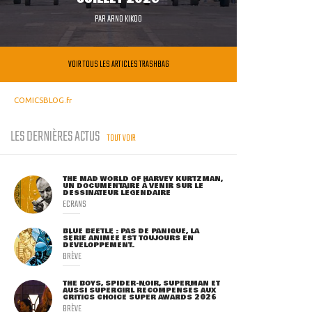
PAR
ARNO KIKOO
VOIR TOUS LES ARTICLES TRASHBAG
COMICSBLOG.fr
LES DERNIÈRES ACTUS
TOUT VOIR
THE MAD WORLD OF HARVEY KURTZMAN,
UN DOCUMENTAIRE À VENIR SUR LE
DESSINATEUR LÉGENDAIRE
ECRANS
BLUE BEETLE : PAS DE PANIQUE, LA
SÉRIE ANIMÉE EST TOUJOURS EN
DÉVELOPPEMENT.
BRÈVE
THE BOYS, SPIDER-NOIR, SUPERMAN ET
AUSSI SUPERGIRL RÉCOMPENSÉS AUX
CRITICS CHOICE SUPER AWARDS 2026
BRÈVE