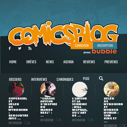
CONNEXION
INSCRIPTION
HOME
BRÈVES
NEWS
AGENDA
REVIEWS
PREVIEWS
PLUS
DOSSIERS
INTERVIEWS
CHRONIQUES
SUPERGIRL
"CHAQUE
L'AMOUR
HELEN
ET
AUTEUR
ET LA
DE
HELEN
S'INSPIRE
VERMINE
WYNDHORN
DE
DU
: WILL
ET
WYNDHORN
MONDE
MCPHAIL,
WONDER
:
RÉEL" :
OU L'ART
WOMAN :
RENCONTRE
...
DE ...
TOM
AVEC ...
KING ET
INTERVIEW
INTERVIEW
1
1
...
INTERVIEW
4
INTERVIEW
3