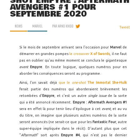
SHOT EMPYRE : AFTERMATH
AVENGERS #1 POUR
SEPTEMBRE 2020
NEWS
MARVEL
PAR
ARNO KIKOO
Tweet
Si le mois de septembre arrivant sera l'occasion pour
Marvel
de
démarrer en grandes pompes
le crossover
X of Swords
, il ne faut
pas en oublier qu'au même moment se conclura le gigantesque
event
Empyre
. En toute logique, quelques numéros pour en
aborder les conséquences seront au programme.
Ainsi, l'on savait déjà
que le
one-shot
The Immortal She-Hulk
ferait partie des numéros qui aborderaient brièvement les
retombées d'
Empyre
, et c'est un autre
single issue
de la sorte
qui a été annoncé récemment.
Empyre : Aftermath Avengers #1
sera en effet là pour tenir lieu d'épilogue à cet
event
, et au vu
du titre, on imagine que plusieurs autres numéros de la sorte
seront annoncés (ne serait-ce que pour les
Fantastic Four
, autre
super-équipe impliquée dans le récit). D'autant plus que cet
"
Aftermath
" sort après
Empyre #4
, qui n'est pas le dernier