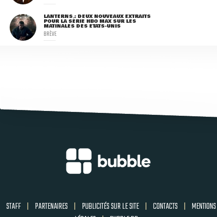
LANTERNS : DEUX NOUVEAUX EXTRAITS
POUR LA SÉRIE HBO MAX SUR LES
MATINALES DES ETATS-UNIS
BRÈVE
STAFF
|
PARTENAIRES
|
PUBLICITÉS SUR LE SITE
|
CONTACTS
|
MENTIONS