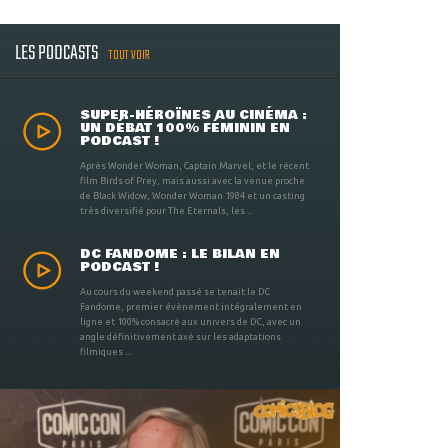
LES PODCASTS
TOUT VOIR
SUPER-HÉROÏNES AU CINÉMA :
UN DÉBAT 100% FÉMININ EN
PODCAST !
Après Wonder Woman, Captain Marvel, et le récent
film Birds of Prey, mais aussi avec la venue proche
de Black Widow, Wonder Woman 1984 et un casting
très diversifié pour The Eternals, les ...
DC FANDOME : LE BILAN EN
PODCAST !
Au cours du weekend passé se tenait le DC
Fandome, premier évènement intégralement en
ligne et 100% consacré aux univers de DC, avec un
angle définitivement axé sur les adaptations
filmiques ...