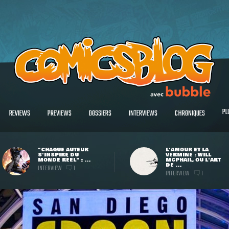
PL
REVIEWS
PREVIEWS
DOSSIERS
INTERVIEWS
CHRONIQUES
"CHAQUE AUTEUR
L'AMOUR ET LA
S'INSPIRE DU
VERMINE : WILL
MONDE RÉEL" : ...
MCPHAIL, OU L'ART
DE ...
INTERVIEW
1
INTERVIEW
1