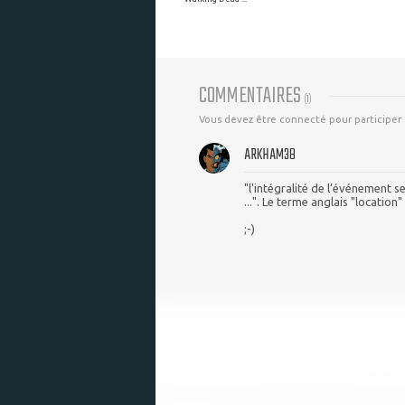
COMMENTAIRES
(
1
)
Vous devez être connecté pour participer
ARKHAM38
"l'intégralité de l’événement s
...". Le terme anglais "location"
;-)