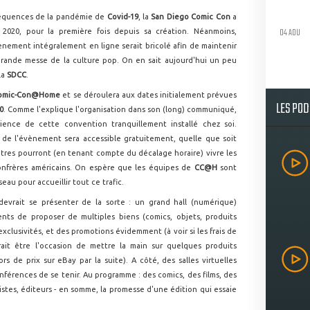
séquences de la pandémie de
Covid-19
, la
San Diego Comic Con
a
04 AOU
 2020, pour la première fois depuis sa création. Néanmoins,
nement intégralement en ligne serait bricolé afin de maintenir
rande messe de la culture pop. On en sait aujourd'hui un peu
la
SDCC
.
omic-Con@Home
et se déroulera aux dates initialement prévues
LES PO
0
. Comme l'explique l'organisation dans son (long) communiqué,
rience de cette convention tranquillement installé chez soi.
é de l'évènement sera accessible gratuitement, quelle que soit
autres pourront (en tenant compte du décalage horaire) vivre les
nfrères américains. On espère que les équipes de
CC@H
sont
eau pour accueillir tout ce trafic.
devrait se présenter de la sorte : un grand hall (numérique)
nts de proposer de multiples biens (comics, objets, produits
exclusivités, et des promotions évidemment (à voir si les frais de
rait être l'occasion de mettre la main sur quelques produits
rs de prix sur eBay par la suite). A côté, des salles virtuelles
nférences de se tenir. Au programme : des comics, des films, des
istes, éditeurs - en somme, la promesse d'une édition qui essaie