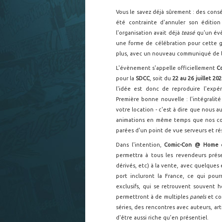
Vous le savez déjà sûrement : des con
été contrainte d'annuler son édition
l'organisation avait déjà
teasé
qu'un évè
une forme de célébration pour cette g
plus, avec un nouveau communiqué de 
L'évènement s'appelle officiellement
C
pour la
SDCC
, soit du
22 au 26 juillet 202
l'idée est donc de reproduire l'expé
Première bonne nouvelle : l'intégralit
votre location - c'est à dire que nous 
animations en même temps que nos co
parées d'un point de vue serveurs et rés
Dans l'intention,
Comic-Con @ Home
permettra à tous les revendeurs prése
dérivés, etc) à la vente, avec quelques 
port incluront la France, ce qui pour
exclusifs, qui se retrouvent souvent ho
permettront à de multiples
panels
et co
séries, des rencontres avec auteurs, art
d'être aussi riche qu'en présentiel.