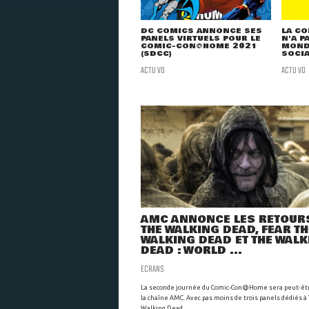
DC COMICS ANNONCE SES
LA C
PANELS VIRTUELS POUR LE
N'A P
COMIC-CON@HOME 2021
MOND
(SDCC)
SOCI
ACTU VO
ACTU VO
AMC ANNONCE LES RETOUR
THE WALKING DEAD, FEAR TH
WALKING DEAD ET THE WALK
DEAD : WORLD ...
ECRANS
La seconde journée du Comic-Con@Home sera peut-êtr
la chaîne AMC. Avec pas moins de trois panels dédiés à
Walking Dead ...