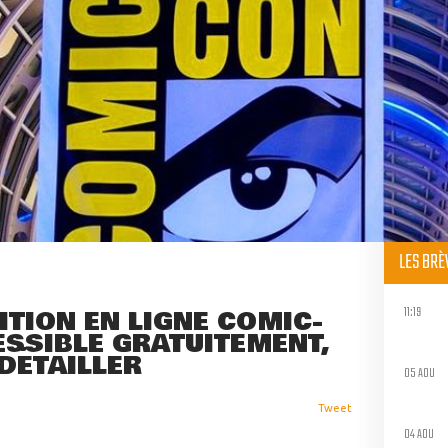
LES BR
11:19
DITION EN LIGNE COMIC-
SSIBLE GRATUITEMENT,
DÉTAILLER
05 AOU
Tweet
04 AOU