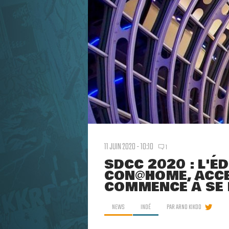
11 JUIN 2020 - 10:10
1
SDCC 2020 : L'É
CON@HOME, ACCE
COMMENCE À SE 
NEWS
INDÉ
PAR
ARNO KIKOO