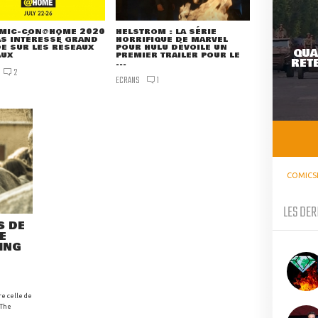
OMIC-CON@HOME 2020
HELSTROM : LA SÉRIE
AS INTÉRESSÉ GRAND
HORRIFIQUE DE MARVEL
E SUR LES RÉSEAUX
POUR HULU DÉVOILE UN
QUA
AUX
PREMIER TRAILER POUR LE
RETE
...
2
ECRANS
1
COMICS
LES DER
S DE
E
ING
e celle de
 The