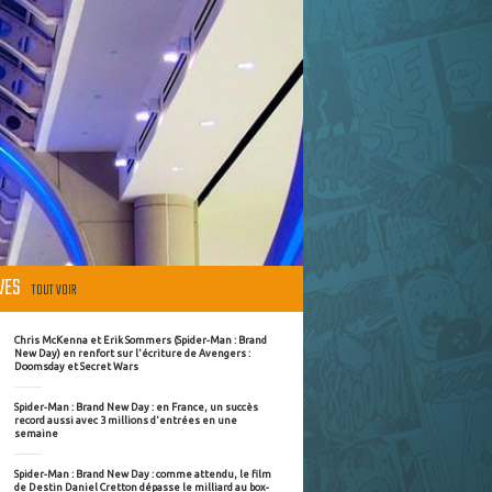
ÈVES
TOUT VOIR
Chris McKenna et Erik Sommers (Spider-Man : Brand
New Day) en renfort sur l'écriture de Avengers :
Doomsday et Secret Wars
Spider-Man : Brand New Day : en France, un succès
record aussi avec 3 millions d'entrées en une
semaine
Spider-Man : Brand New Day : comme attendu, le film
de Destin Daniel Cretton dépasse le milliard au box-