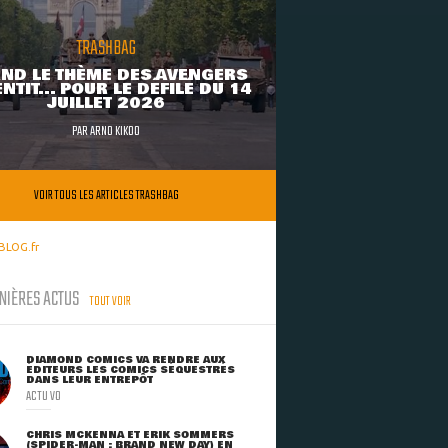
TRASHBAG
ND LE THÈME DES AVENGERS
NTIT... POUR LE DÉFILÉ DU 14
JUILLET 2026
PAR
ARNO KIKOO
VOIR TOUS LES ARTICLES TRASHBAG
BLOG.fr
NIÈRES ACTUS
TOUT VOIR
DIAMOND COMICS VA RENDRE AUX
ÉDITEURS LES COMICS SÉQUESTRÉS
DANS LEUR ENTREPÔT
ACTU VO
CHRIS MCKENNA ET ERIK SOMMERS
(SPIDER-MAN : BRAND NEW DAY) EN