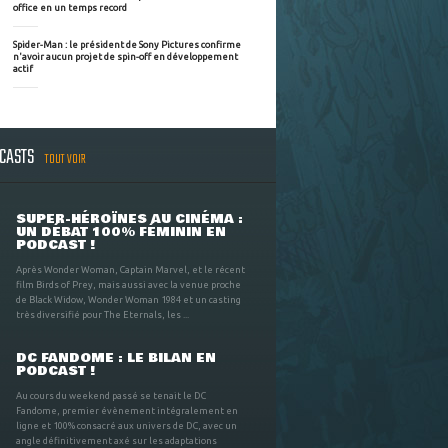
office en un temps record
Spider-Man : le président de Sony Pictures confirme
n'avoir aucun projet de spin-off en développement
actif
DCASTS
TOUT VOIR
SUPER-HÉROÏNES AU CINÉMA :
UN DÉBAT 100% FÉMININ EN
PODCAST !
Après Wonder Woman, Captain Marvel, et le récent
film Birds of Prey, mais aussi avec la venue proche
de Black Widow, Wonder Woman 1984 et un casting
très diversifié pour The Eternals, les ...
DC FANDOME : LE BILAN EN
PODCAST !
Au cours du weekend passé se tenait le DC
Fandome, premier évènement intégralement en
ligne et 100% consacré aux univers de DC, avec un
angle définitivement axé sur les adaptations