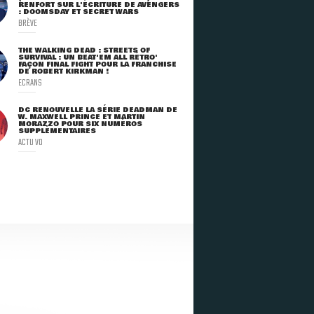
RENFORT SUR L'ÉCRITURE DE AVENGERS
: DOOMSDAY ET SECRET WARS
BRÈVE
THE WALKING DEAD : STREETS OF
SURVIVAL : UN BEAT'EM ALL RÉTRO'
FAÇON FINAL FIGHT POUR LA FRANCHISE
DE ROBERT KIRKMAN !
ECRANS
DC RENOUVELLE LA SÉRIE DEADMAN DE
W. MAXWELL PRINCE ET MARTIN
MORAZZO POUR SIX NUMÉROS
SUPPLÉMENTAIRES
ACTU VO