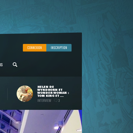
CONNEXION
INSCRIPTION
US
HELEN DE
WYNDHORN ET
WONDER WOMAN :
TOM KING ET ...
INTERVIEW
3