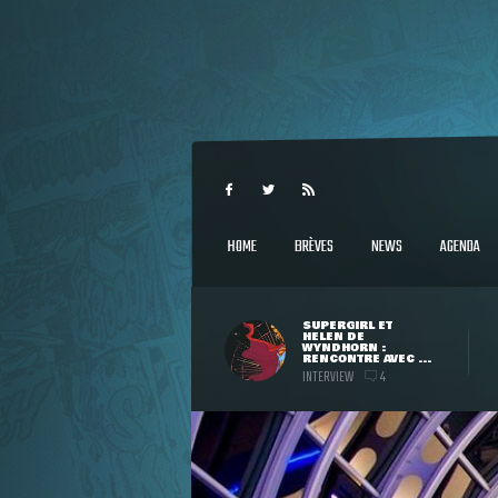
HOME
BRÈVES
NEWS
AGENDA
SUPERGIRL ET
HELEN DE
WYNDHORN :
RENCONTRE AVEC ...
INTERVIEW
4