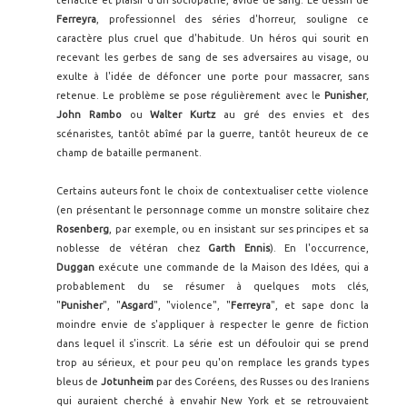
Ferreyra
, professionnel des séries d'horreur, souligne ce
caractère plus cruel que d'habitude. Un héros qui sourit en
recevant les gerbes de sang de ses adversaires au visage, ou
exulte à l'idée de défoncer une porte pour massacrer, sans
retenue. Le problème se pose régulièrement avec le
Punisher
,
John Rambo
ou
Walter Kurtz
au gré des envies et des
scénaristes, tantôt abîmé par la guerre, tantôt heureux de ce
champ de bataille permanent.
Certains auteurs font le choix de contextualiser cette violence
(en présentant le personnage comme un monstre solitaire chez
Rosenberg
, par exemple, ou en insistant sur ses principes et sa
noblesse de vétéran chez
Garth Ennis
). En l'occurrence,
Duggan
exécute une commande de la Maison des Idées, qui a
probablement du se résumer à quelques mots clés,
"
Punisher
",
"
Asgard
", "violence",
"
Ferreyra
", et sape donc la
moindre envie de s'appliquer à respecter le genre de fiction
dans lequel il s'inscrit. La série est un défouloir qui se prend
trop au sérieux, et pour peu qu'on remplace les grands types
bleus de
Jotunheim
par des Coréens, des Russes ou des Iraniens
qui auraient cherché à envahir New York et se retrouvaient