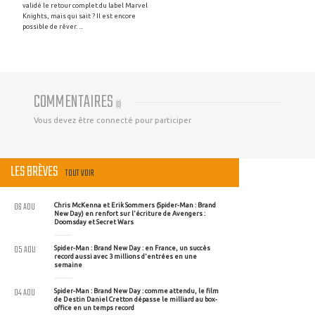
validé le retour complet du label Marvel
Knights, mais qui sait ? Il est encore
possible de rêver. ...
COMMENTAIRES
(
0
)
Vous devez être connecté pour participer
LES BRÈVES
TOUT VOIR
06 AOU
Chris McKenna et Erik Sommers (Spider-Man : Brand
New Day) en renfort sur l'écriture de Avengers :
Doomsday et Secret Wars
05 AOU
Spider-Man : Brand New Day : en France, un succès
record aussi avec 3 millions d'entrées en une
semaine
04 AOU
Spider-Man : Brand New Day : comme attendu, le film
de Destin Daniel Cretton dépasse le milliard au box-
office en un temps record