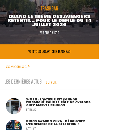
TRASHBAG
QUAND LE THÈME DES AVENGERS
RETENTIT... POUR LE DÉFILÉ DU 14
JUILLET 2026
PAR
ARNO KIKOO
VOIR TOUS LES ARTICLES TRASHBAG
COMICSBLOG.fr
LES DERNIÈRES ACTUS
TOUT VOIR
X-MEN : L'ACTEUR KIT CONNOR
EMBAUCHÉ POUR LE RÔLE DE CYCLOPS
CHEZ MARVEL STUDIOS
ECRANS
RINGO AWARDS 2026 : DÉCOUVREZ
L'ENSEMBLE DE LA SÉLECTION !
ACTU VO