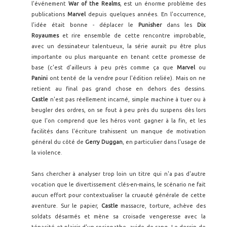
l'événement
War of the Realms
, est un énorme problème des
publications
Marvel
depuis quelques années. En l'occurrence,
l'idée était bonne - déplacer le
Punisher
dans les
Dix
Royaumes
et rire ensemble de cette rencontre improbable,
avec un dessinateur talentueux, la série aurait pu être plus
importante ou plus marquante en tenant cette promesse de
base (c'est d'ailleurs à peu près comme ça que
Marvel
ou
Panini
ont tenté de la vendre pour l'édition reliée). Mais on ne
retient au final pas grand chose en dehors des dessins.
Castle
n'est pas réellement incarné, simple machine à tuer ou à
beugler des ordres, on se fout à peu près du suspens dès lors
que l'on comprend que les héros vont gagner à la fin, et les
facilités dans l'écriture trahissent un manque de motivation
général du côté de
Gerry Duggan
, en particulier dans l'usage de
la violence.
Sans chercher à analyser trop loin un titre qui n'a pas d'autre
vocation que le divertissement clés-en-mains, le scénario ne fait
aucun effort pour contextualiser la cruauté générale de cette
aventure. Sur le papier,
Castle
massacre, torture, achève des
soldats désarmés et mène sa croisade vengeresse avec la
ténacité et plaisir d'un sociopathe, avide de sang. Le dessin de