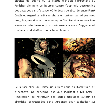
enfants de guerre où le statut d'ancien combattant du
Punisher
viennent se heurter contre l'euphorie destructrice
des passages dans l'espace, où le décalage absurde entre
Frank
Castle
et
Asgard
se métamorphose en cartoon parodique avec
sang, blagues et vomi. Le monologue final termine sur une très
mauvaise note, beaucoup trop sérieuse, comme si
Duggan
était
tombé à court d'idées pour achever la série.
Ce laisser aller, qui laisse un arrière-goût d'automatisme ou
d'inachevé, ne concerne pas que
Punisher : Kill Krew
:
l'impression de retrouver des séries articulées autour de
gimmicks, commandées dans l'urgence pour capitaliser sur