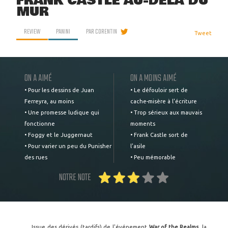
FRANK CASTLE AU-DELÀ DU
MUR
REVIEW
PANINI
PAR
CORENTIN
Tweet
ON A AIMÉ
ON A MOINS AIMÉ
• Pour les dessins de Juan
• Le défouloir sert de
Ferreyra, au moins
cache-misère à l'écriture
• Une promesse ludique qui
• Trop sérieux aux mauvais
fonctionne
moments
• Foggy et le Juggernaut
• Frank Castle sort de
• Pour varier un peu du Punisher
l'asile
des rues
• Peu mémorable
NOTRE NOTE
Issue des dérivés (tardifs) de l'événement
War of the Realms
, la