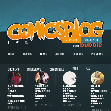
CONNEXION
INSCRIPTION
HOME
BRÈVES
NEWS
AGENDA
REVIEWS
PREVIEWS
PLUS
DOSSIERS
INTERVIEWS
CHRONIQUES
SUPERGIRL
"CHAQUE
L'AMOUR
HELEN
ET
AUTEUR
ET LA
DE
HELEN
S'INSPIRE
VERMINE
WYNDHORN
DE
DU
: WILL
ET
WYNDHORN
MONDE
MCPHAIL,
WONDER
:
RÉEL" :
OU L'ART
WOMAN :
RENCONTRE
...
DE ...
TOM
AVEC ...
KING ET
INTERVIEW
INTERVIEW
1
1
...
INTERVIEW
4
INTERVIEW
3