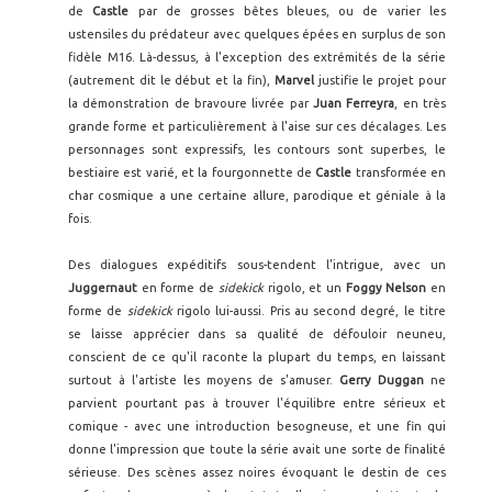
de
Castle
par de grosses bêtes bleues, ou de varier les
ustensiles du prédateur avec quelques épées en surplus de son
fidèle M16. Là-dessus, à l'exception des extrémités de la série
(autrement dit le début et la fin),
Marvel
justifie le projet pour
la démonstration de bravoure livrée par
Juan Ferreyra
, en très
grande forme et particulièrement à l'aise sur ces décalages. Les
personnages sont expressifs, les contours sont superbes, le
bestiaire est varié, et la fourgonnette de
Castle
transformée en
char cosmique a une certaine allure, parodique et géniale à la
fois.
Des dialogues expéditifs sous-tendent l'intrigue, avec un
Juggernaut
en forme de
sidekick
rigolo, et un
Foggy Nelson
en
forme de
sidekick
rigolo lui-aussi. Pris au second degré, le titre
se laisse apprécier dans sa qualité de défouloir neuneu,
conscient de ce qu'il raconte la plupart du temps, en laissant
surtout à l'artiste les moyens de s'amuser.
Gerry Duggan
ne
parvient pourtant pas à trouver l'équilibre entre sérieux et
comique - avec une introduction besogneuse, et une fin qui
donne l'impression que toute la série avait une sorte de finalité
sérieuse. Des scènes assez noires évoquant le destin de ces