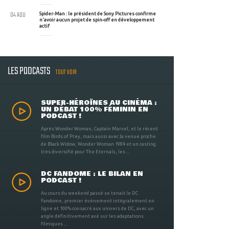
04 AOU
Spider-Man : le président de Sony Pictures confirme
n'avoir aucun projet de spin-off en développement
actif
LES PODCASTS
TOUT VOIR
SUPER-HÉROÏNES AU CINÉMA :
UN DÉBAT 100% FÉMININ EN
PODCAST !
Après Wonder Woman, Captain Marvel, et le récent
film Birds of Prey, mais aussi avec la venue proche
de Black Widow, Wonder Woman 1984 et un casting
très diversifié pour The Eternals, les ...
DC FANDOME : LE BILAN EN
PODCAST !
Au cours du weekend passé se tenait le DC
Fandome, premier évènement intégralement en
ligne et 100% consacré aux univers de DC, avec un
angle définitivement axé sur les adaptations
filmiques ...