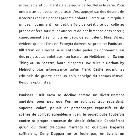
impeccable et qui mérite à elle-seule de feuilleter la série. Pour
une partie du bestiaire, l'artiste s'est appuyé sur des dessins de
monstres réalisés par ses propres enfants (l'arbre ou le requin à
jambes, notamment), un petit effort de créativité qui colle au
propos et fera sourire les amateurs de cet immense dessinateur,
curieusement très humble en dépit de son talent. Mais, s'il est
évident que les fans de
Ferreyra
doivent se procurer
Punisher :
Kill Krew
, on aimerait aussi entendre parler du bonhomme sur
des projets plus ambitieux - au hasard, un
Hellblazer
, un
Swamp
Thing
ou un
Spectre
, faute d'espérer une suite à
Gotham by
Midnight
plus intéressante qu'un
Frank Castle
jouant les
criminels de guerre dans un coin enneigé du cosmos
Marvel
.
Restons optimistes.
Punisher : Kill Krew se décline comme un divertissement
agréable, pour peu que l'on ne soit pas trop regardant.
Superbe, coloré, peuplé de personnages expressifs et de
scènes de combat agréables à l'oeil, le projet bute toutefois
contre sa propre promesse de simple défouloir. Considérant
qu'un ou deux dialogues marrants et quelques bagarres
suffiraient, Gerry Duggan ne se foule pas, en livrant un