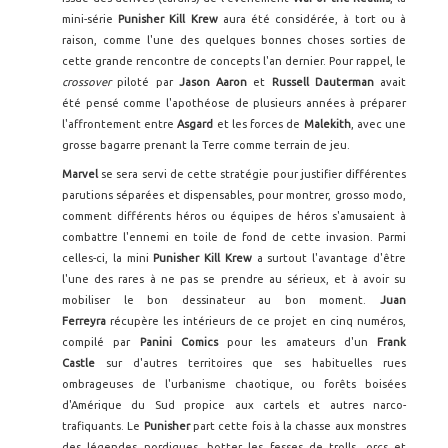
mini-série
Punisher Kill Krew
aura été considérée, à tort ou à
raison, comme l'une des quelques bonnes choses sorties de
cette grande rencontre de concepts l'an dernier. Pour rappel, le
crossover
piloté par
Jason Aaron
et
Russell Dauterman
avait
été pensé comme l'apothéose de plusieurs années à préparer
l'affrontement entre
Asgard
et les forces de
Malekith
, avec une
grosse bagarre prenant la Terre comme terrain de jeu.
Marvel
se sera servi de cette stratégie pour justifier différentes
parutions séparées et dispensables, pour montrer, grosso modo,
comment différents héros ou équipes de héros s'amusaient à
combattre l'ennemi en toile de fond de cette invasion. Parmi
celles-ci, la mini
Punisher Kill Krew
a surtout l'avantage d'être
l'une des rares à ne pas se prendre au sérieux, et à avoir su
mobiliser le bon dessinateur au bon moment.
Juan
Ferreyra
récupère les intérieurs de ce projet en cinq numéros,
compilé par
Panini Comics
pour les amateurs d'un
Frank
Castle
sur d'autres territoires que ses habituelles rues
ombrageuses de l'urbanisme chaotique, ou forêts boisées
d'Amérique du Sud propice aux cartels et autres narco-
trafiquants. Le
Punisher
part cette fois à la chasse aux monstres
des légendes nordiques, botter les fesses de trolls, orcs et