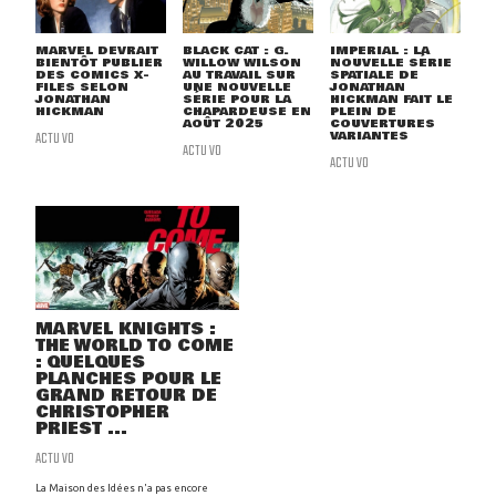
MARVEL DEVRAIT
BLACK CAT : G.
IMPERIAL : LA
BIENTÔT PUBLIER
WILLOW WILSON
NOUVELLE SÉRIE
DES COMICS X-
AU TRAVAIL SUR
SPATIALE DE
FILES SELON
UNE NOUVELLE
JONATHAN
JONATHAN
SÉRIE POUR LA
HICKMAN FAIT LE
HICKMAN
CHAPARDEUSE EN
PLEIN DE
AOÛT 2025
COUVERTURES
ACTU VO
VARIANTES
ACTU VO
ACTU VO
MARVEL KNIGHTS :
THE WORLD TO COME
: QUELQUES
PLANCHES POUR LE
GRAND RETOUR DE
CHRISTOPHER
PRIEST ...
ACTU VO
La Maison des Idées n'a pas encore