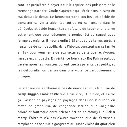
sont les premières à payer pour le caprice des puissants et le
mensonge patriote,
Castle
s'aperçoit qu'il était dans le camp du
mal depuis le début. Le héros raccroche son fusil, et décide de
consacrer sa vie à aider les autres en se lançant dans le
bénévolat et l'aide humanitaire, refusant de toucher une arme
autrement que pour découper le poulet rôti du samedi avec
femme et enfants. Il mourra enfin à 85 ans peu de temps après la
naissance de son petit-fils, dans l’hôpital construit par sa famille
en Irak pour venir en aide aux victimes de la guerre. Avouez,
l'image est chouette. En vérité, ce bon vieux
Big Pun
va surtout
cavaler après les monstres qui ont tué les parents des petits, et
les défourailler un par un dans une violence particulièrement
brusque.
Le scénario ne s'embarrasse pas de nuances : sous la plume de
Gerry Duggan
,
Frank Castle
tue. Il tue vite, il tue bien, et il aime
ça. Passant de paysages en paysages dans une mini-série en
forme de grand film de vengeance mâtiné d'un imaginaire
coloré et foutraque entre science-fiction et
fantasy
à la
Rick &
Morty
, l'histoire n'a pas d'autre vocation que de s'amuser à
remplacer les habituels gangsters ou super-vilains du quotidien