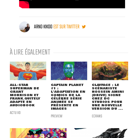
ARNO KIKOO
EST SUR TWITTER
À LIRE ÉGALEMENT
ALL-STAR
CAPTAIN PLANET
CLAYFACE : LE
SUPERMAN DE
#1 :
SCÉNARISTE
GRANT
L'ADAPTATION EN
HOSSEIN AMINI
MORRISON ET
COMICS DE LA
(DRIVE) SIGNE
FRANK QUITELY
CÉLÈBRE SÉRIE
CHEZ DC
ADAPTÉ EN
ANIMÉE SE
STUDIOS POUR
AUDIOBOOK
PRÉSENTE EN
UNE NOUVELLE
IMAGES
VERSION DU ...
ACTU VO
PREVIEW
ECRANS