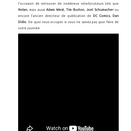
l'occasion de retrouver de nombreux interlocuteurs tels que
Nolan
, mais aussi
Adam West
,
Tim Burton
,
Joel Schumacher
ou
encore l'ancien directeur de publication de
DC Comics
,
Dan
Didio
. De quoi vous occuper si vous ne saviez pas quoi faire de
votre journée.