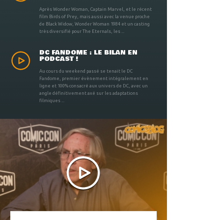
Après Wonder Woman, Captain Marvel, et le récent
film Birds of Prey, mais aussi avec la venue proche
de Black Widow, Wonder Woman 1984 et un casting
très diversifié pour The Eternals, les ...
DC FANDOME : LE BILAN EN
PODCAST !
Au cours du weekend passé se tenait le DC
Fandome, premier évènement intégralement en
ligne et 100% consacré aux univers de DC, avec un
angle définitivement axé sur les adaptations
filmiques ...