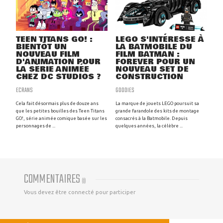
TEEN TITANS GO! :
LEGO S'INTÉRESSE À
BIENTÔT UN
LA BATMOBILE DU
NOUVEAU FILM
FILM BATMAN :
D'ANIMATION POUR
FOREVER POUR UN
LA SÉRIE ANIMÉE
NOUVEAU SET DE
CHEZ DC STUDIOS ?
CONSTRUCTION
ECRANS
GOODIES
Cela fait désormais plus de douze ans
La marque de jouets LEGO poursuit sa
que les petites bouilles des Teen Titans
grande farandole des kits de montage
GO!, série animée comique basée sur les
consacrés à la Batmobile. Depuis
personnages de ...
quelques années, la célèbre ...
COMMENTAIRES
(
0
)
Vous devez être connecté pour participer