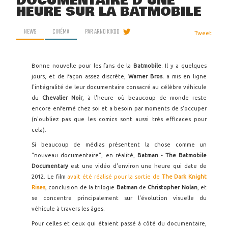
DOCUMENTAIRE D'UNE
HEURE SUR LA BATMOBILE
NEWS
CINÉMA
PAR
ARNO KIKOO
Tweet
Bonne nouvelle pour les fans de la
Batmobile
. Il y a quelques
jours, et de façon assez discrète,
Warner Bros.
a mis en ligne
l'intégralité de leur documentaire consacré au célèbre véhicule
du
Chevalier Noir
, à l'heure où beaucoup de monde reste
encore enfermé chez soi et a besoin par moments de s'occuper
(n'oubliez pas que les comics sont aussi très efficaces pour
cela).
Si beaucoup de médias présentent la chose comme un
"nouveau documentaire", en réalité,
Batman - The Batmobile
Documentary
est une vidéo d'environ une heure qui date de
2012. Le film
avait été réalisé pour la sortie de
The Dark Knight
Rises
, conclusion de la trilogie
Batman
de
Christopher Nolan
, et
se concentre principalement sur l'évolution visuelle du
véhicule à travers les âges.
Pour celles et ceux qui étaient passé à côté du documentaire,