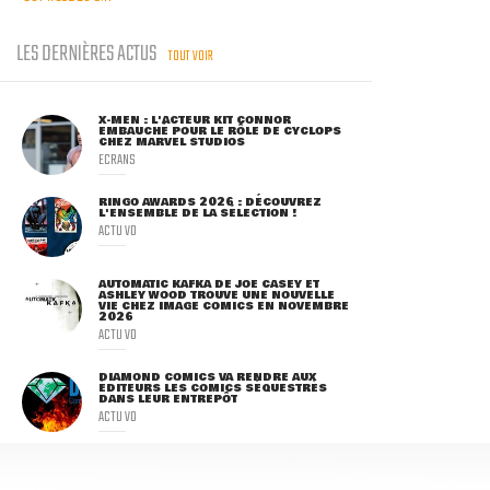
LES DERNIÈRES ACTUS
TOUT VOIR
X-MEN : L'ACTEUR KIT CONNOR
EMBAUCHÉ POUR LE RÔLE DE CYCLOPS
CHEZ MARVEL STUDIOS
ECRANS
RINGO AWARDS 2026 : DÉCOUVREZ
L'ENSEMBLE DE LA SÉLECTION !
ACTU VO
AUTOMATIC KAFKA DE JOE CASEY ET
ASHLEY WOOD TROUVE UNE NOUVELLE
VIE CHEZ IMAGE COMICS EN NOVEMBRE
2026
ACTU VO
DIAMOND COMICS VA RENDRE AUX
ÉDITEURS LES COMICS SÉQUESTRÉS
DANS LEUR ENTREPÔT
ACTU VO