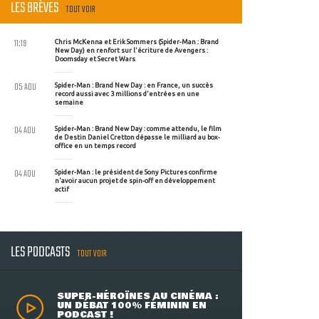
LES BRÈVES
TOUT VOIR
11:19
Chris McKenna et Erik Sommers (Spider-Man : Brand
New Day) en renfort sur l'écriture de Avengers :
Doomsday et Secret Wars
05 AOU
Spider-Man : Brand New Day : en France, un succès
record aussi avec 3 millions d'entrées en une
semaine
04 AOU
Spider-Man : Brand New Day : comme attendu, le film
de Destin Daniel Cretton dépasse le milliard au box-
office en un temps record
04 AOU
Spider-Man : le président de Sony Pictures confirme
n'avoir aucun projet de spin-off en développement
actif
LES PODCASTS
TOUT VOIR
SUPER-HÉROÏNES AU CINÉMA :
UN DÉBAT 100% FÉMININ EN
PODCAST !