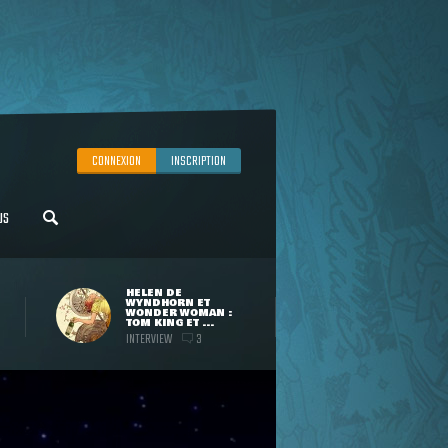
CONNEXION
INSCRIPTION
US
HELEN DE
WYNDHORN ET
WONDER WOMAN :
TOM KING ET ...
INTERVIEW
3