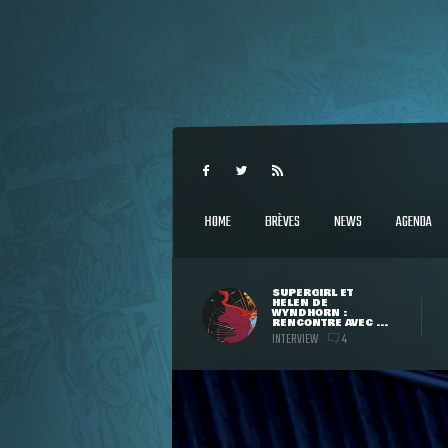
HOME
BRÈVES
NEWS
AGENDA
SUPERGIRL ET
HELEN DE
WYNDHORN :
RENCONTRE AVEC ...
INTERVIEW
4