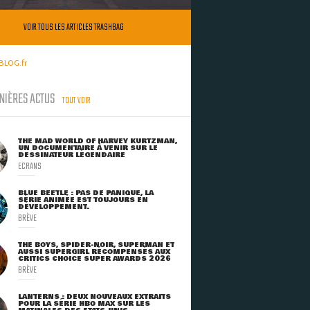
VOIR TOUS LES ARTICLES TRASHBAG
BLOG.fr
NIÈRES ACTUS
TOUT VOIR
THE MAD WORLD OF HARVEY KURTZMAN,
UN DOCUMENTAIRE À VENIR SUR LE
DESSINATEUR LÉGENDAIRE
ECRANS
BLUE BEETLE : PAS DE PANIQUE, LA
SÉRIE ANIMÉE EST TOUJOURS EN
DÉVELOPPEMENT.
BRÈVE
THE BOYS, SPIDER-NOIR, SUPERMAN ET
AUSSI SUPERGIRL RÉCOMPENSÉS AUX
CRITICS CHOICE SUPER AWARDS 2026
BRÈVE
LANTERNS : DEUX NOUVEAUX EXTRAITS
POUR LA SÉRIE HBO MAX SUR LES