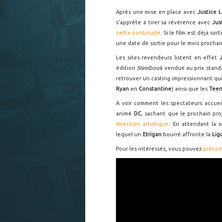
Après une mise en place avec
Justice 
s'apprête à tirer sa révérence avec
Jus
cette continuité
. Si le film est déjà s
une date de sortie pour le mois prochai
Les sites revendeurs listent en effet
édition
Steelbook
vendue au prix standa
retrouver un casting impressionnant qui
Ryan
en
Constantine
) ainsi que les
Teen
A voir comment les spectateurs accuei
animé
DC
, sachant que le prochain pro
direction artistique
. En attendant la s
lequel un
Etrigan
bourré affronte la
Lig
Pour les intéressés, vous pouvez
préco