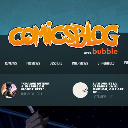
PL
REVIEWS
PREVIEWS
DOSSIERS
INTERVIEWS
CHRONIQUES
"CHAQUE AUTEUR
L'AMOUR ET LA
S'INSPIRE DU
VERMINE : WILL
MONDE RÉEL" : ...
MCPHAIL, OU L'ART
DE ...
INTERVIEW
1
INTERVIEW
1