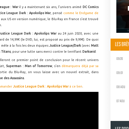
League : War
il y a maintenant six ans, l'univers animé
DC Comics
tice League Dark : Apokolips War
, pensé
comme le Endgame de
orti aux US en version numérique, le Blu-Ray en France s'est trouvé
n.
Justice League Dark : Apokolips War
au 24 juin 2020, avec une
rd de 14,99€ (le DVD, lui, est proposé au prix de 9,99€). De quoi
LES BR
 mêle à la fois les deux équipes
Justice League/Dark
(avec
Matt
 Titans
, pour une lutte sans merci contre le terrifiant
Darkseid
.
09:20
lleront ce premier point de conclusion pour le récent univers
jet,
Superman : Man of Tomorrow
, s'en
démarquera déjà par sa
09:01
ortie du Blu-Ray, on vous laisse avec un nouvel extrait, dans
ue des Assassins
.
08 AOU
mmander
Justice League Dark : Apokolips War
à ce lien
.
07 AOU