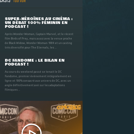
DCASTS
TOUT VOIR
SUPER-HÉROÏNES AU CINÉMA :
UN DÉBAT 100% FÉMININ EN
PODCAST !
Après Wonder Woman, Captain Marvel, et le récent
film Birds of Prey, mais aussi avec la venue proche
de Black Widow, Wonder Woman 1984 et un casting
très diversifié pour The Eternals, les ...
DC FANDOME : LE BILAN EN
PODCAST !
Au cours du weekend passé se tenait le DC
Fandome, premier évènement intégralement en
ligne et 100% consacré aux univers de DC, avec un
angle définitivement axé sur les adaptations
filmiques ...