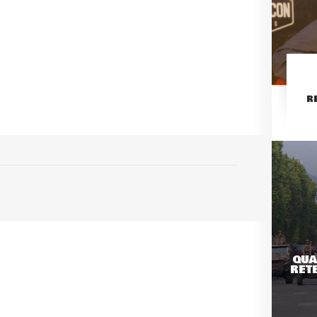
R
QUA
RETE