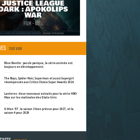
JUSTICE LEAGUE
DARK : APOKOLIPS
WAR
FILM - NULL
ÈVES
TOUT VOIR
Blue Beetle : pas de panique, la série animée est
toujours en développement.
The Boys, Spider-Noir, Superman et aussi Supergirl
récompensés aux Critics Choice Super Awards 2026
Lanterns : deux nouveaux extraits pour la série HBO
Max sur les matinales des Etats-Unis
X-Men '97 : la saison 3 bien prévue pour 2027, et la
saison 4 pour 2028