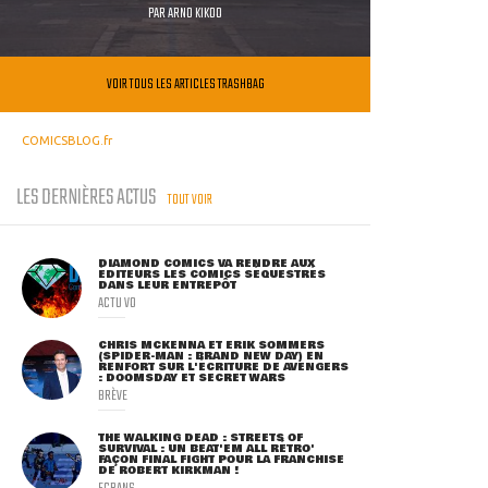
PAR
ARNO KIKOO
VOIR TOUS LES ARTICLES TRASHBAG
COMICSBLOG.fr
LES DERNIÈRES ACTUS
TOUT VOIR
DIAMOND COMICS VA RENDRE AUX
ÉDITEURS LES COMICS SÉQUESTRÉS
DANS LEUR ENTREPÔT
ACTU VO
CHRIS MCKENNA ET ERIK SOMMERS
(SPIDER-MAN : BRAND NEW DAY) EN
RENFORT SUR L'ÉCRITURE DE AVENGERS
: DOOMSDAY ET SECRET WARS
BRÈVE
THE WALKING DEAD : STREETS OF
SURVIVAL : UN BEAT'EM ALL RÉTRO'
FAÇON FINAL FIGHT POUR LA FRANCHISE
DE ROBERT KIRKMAN !
ECRANS