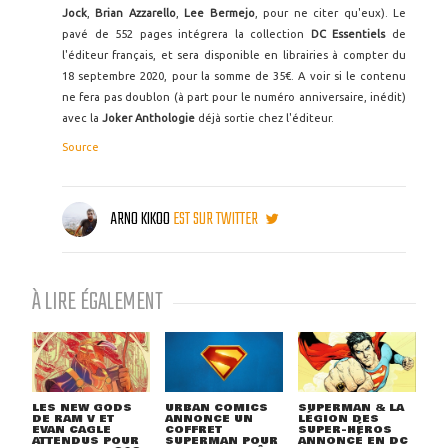
Jock
,
Brian Azzarello
,
Lee Bermejo
, pour ne citer qu'eux). Le
pavé de 552 pages intégrera la collection
DC Essentiels
de
l'éditeur français, et sera disponible en librairies à compter du
18 septembre 2020, pour la somme de 35€. A voir si le contenu
ne fera pas doublon (à part pour le numéro anniversaire, inédit)
avec la
Joker Anthologie
déjà sortie chez l'éditeur.
Source
ARNO KIKOO
EST SUR TWITTER
À LIRE ÉGALEMENT
LES NEW GODS
URBAN COMICS
SUPERMAN & LA
DE RAM V ET
ANNONCE UN
LÉGION DES
EVAN CAGLE
COFFRET
SUPER-HÉROS
ATTENDUS POUR
SUPERMAN POUR
ANNONCÉ EN DC