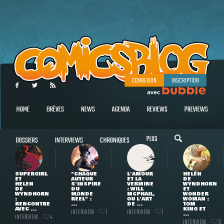
CONNEXION
INSCRIPTION
HOME
BRÈVES
NEWS
AGENDA
REVIEWS
PREVIEWS
PLUS
DOSSIERS
INTERVIEWS
CHRONIQUES
SUPERGIRL
"CHAQUE
L'AMOUR
HELEN
ET
AUTEUR
ET LA
DE
HELEN
S'INSPIRE
VERMINE
WYNDHORN
DE
DU
: WILL
ET
WYNDHORN
MONDE
MCPHAIL,
WONDER
:
RÉEL" :
OU L'ART
WOMAN :
RENCONTRE
...
DE ...
TOM
AVEC ...
KING ET
INTERVIEW
INTERVIEW
1
1
...
INTERVIEW
4
INTERVIEW
3