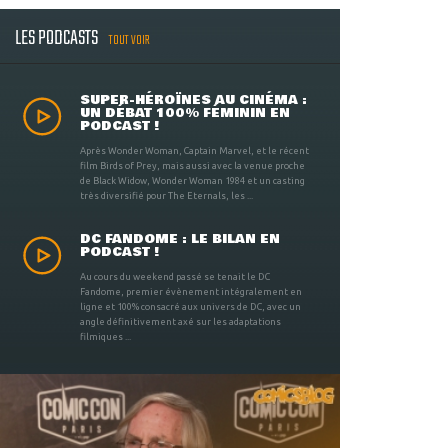
LES PODCASTS
TOUT VOIR
SUPER-HÉROÏNES AU CINÉMA :
UN DÉBAT 100% FÉMININ EN
PODCAST !
Après Wonder Woman, Captain Marvel, et le récent
film Birds of Prey, mais aussi avec la venue proche
de Black Widow, Wonder Woman 1984 et un casting
très diversifié pour The Eternals, les ...
DC FANDOME : LE BILAN EN
PODCAST !
Au cours du weekend passé se tenait le DC
Fandome, premier évènement intégralement en
ligne et 100% consacré aux univers de DC, avec un
angle définitivement axé sur les adaptations
filmiques ...