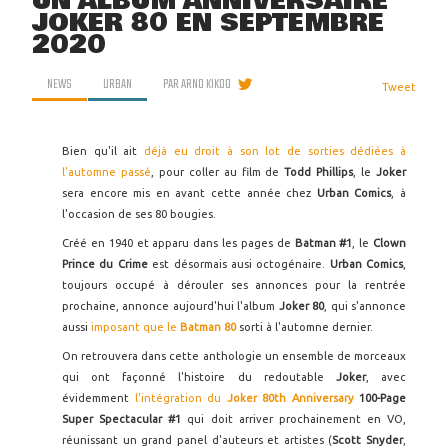
UN ALBUM ANNIVERSAIRE
JOKER 80 EN SEPTEMBRE
2020
NEWS
URBAN
PAR
ARNO KIKOO
Tweet
Bien qu'il ait
déjà eu droit à son lot de sorties dédiées à
l'automne passé
, pour coller au film de
Todd Phillips
, le
Joker
sera encore mis en avant cette année chez
Urban Comics
, à
l'occasion de ses 80 bougies.
Créé en 1940 et apparu dans les pages de
Batman #1
, le
Clown
Prince du Crime
est désormais ausi octogénaire.
Urban Comics
,
toujours occupé à dérouler ses annonces pour la rentrée
prochaine, annonce aujourd'hui l'album
Joker 80
, qui s'annonce
aussi
imposant que le
Batman 80
sorti à l'automne dernier.
On retrouvera dans cette anthologie un ensemble de morceaux
qui ont façonné l'histoire du redoutable
Joker
, avec
évidemment
l'intégration du
Joker 80th Anniversary
100-Page
Super Spectacular #1
qui doit arriver prochainement en VO,
réunissant un grand panel d'auteurs et artistes (
Scott Snyder
,