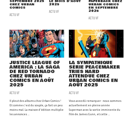
SEPTEMBRE 2025
LE MOIS D'AOÛT
PAPERBACK CHEZ
CHEZ URBAN
2025
URBAN COMICS
COMICS
EN SEPTEMBRE
ACTU VF
2025
ACTU VF
ACTU VF
JUSTICE LEAGUE OF
LA SYMPATHIQUE
AMERICA : LA SAGA
SÉRIE PEACEMAKER
DE RED TORNADO
TRIES HARD
CHEZ URBAN
ATTENDUE CHEZ
COMICS EN AOÛT
URBAN COMICS EN
2025
AOÛT 2025
ACTU VF
ACTU VF
Il pleut des albums chez Urban Comics !
Vous avez dû remarquer : nous sommes
Et comme c'est du souple, ça fait un peu
actuellement en pleine année
moins mal. La maison d'édition multiplie
Superman avec la sortie imminente du
les annonces ...
film de James Gunn, et cette ...