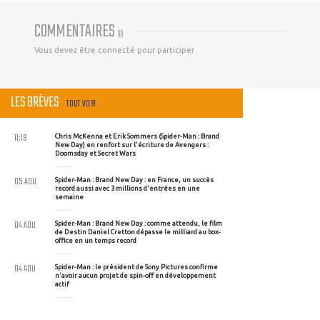
COMMENTAIRES
(
0
)
Vous devez être connecté pour participer
LES BRÈVES
TOUT VOIR
11:19
Chris McKenna et Erik Sommers (Spider-Man : Brand
New Day) en renfort sur l'écriture de Avengers :
Doomsday et Secret Wars
05 AOU
Spider-Man : Brand New Day : en France, un succès
record aussi avec 3 millions d'entrées en une
semaine
04 AOU
Spider-Man : Brand New Day : comme attendu, le film
de Destin Daniel Cretton dépasse le milliard au box-
office en un temps record
04 AOU
Spider-Man : le président de Sony Pictures confirme
n'avoir aucun projet de spin-off en développement
actif