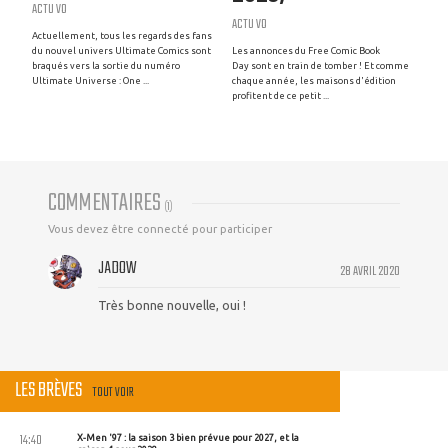
ACTU VO
ACTU VO
Actuellement, tous les regards des fans
du nouvel univers Ultimate Comics sont
Les annonces du Free Comic Book
braqués vers la sortie du numéro
Day sont en train de tomber ! Et comme
Ultimate Universe : One ...
chaque année, les maisons d'édition
profitent de ce petit ...
COMMENTAIRES
(
1
)
Vous devez être connecté pour participer
JADOW
28 AVRIL 2020
Très bonne nouvelle, oui !
LES BRÈVES
TOUT VOIR
14:40
X-Men '97 : la saison 3 bien prévue pour 2027, et la