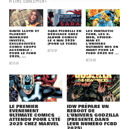
À LIRE ÉGALEMENT
DAVID LLOYD ET
SARA PICHELLI EN
LES FANTASTIC
FLORENT
DÉDICACE CHEZ
FOUR, LES X-
MAUDOUX
ALBUM COMICS
MEN, SPIDER-
INVITÉS,
LE 4 MAI 2025
MAN ET
EXCLUSIVITÉS
(POUR LE FCBD)
L'UNIVERS
COMIC SHOPS
ULTIMATE MIS EN
ASSEMBLE :
ACTU VF
AVANT POUR LE
POUR LE FCBD
FCBD 2025 DE ...
2025, ...
ACTU VO
ACTU VF
LE PREMIER
IDW PRÉPARE UN
ÉVÉNEMENT
REBOOT DE
ULTIMATE COMICS
L'UNIVERS GODZILLA
ATTENDU POUR L'ÉTÉ
(PRÉSENTÉ DANS
2025 CHEZ MARVEL
LEUR NUMÉRO FCBD
2025)