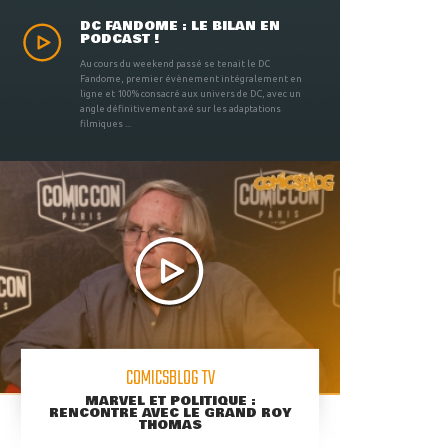
DC FANDOME : LE BILAN EN
PODCAST !
Au cours du weekend passé se tenait le DC
Fandome, premier évènement intégralement en
ligne et 100% consacré aux univers de DC, avec un
angle définitivement axé sur les adaptations
filmiques ...
COMICSBLOG TV
MARVEL ET POLITIQUE :
RENCONTRE AVEC LE GRAND ROY
THOMAS