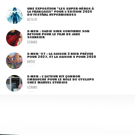
UNE EXPOSITION "LES SUPER-HÉROS À
LA FRANÇAISE" POUR L'ÉDITION 2026
DU FESTIVAL HYPERMONDES
ACTU VF
X-MEN : SADIE SINK CONFIRME SON
RETOUR POUR LE FILM DE JAKE
SCHREIER
ECRANS
X-MEN '97 : LA SAISON 3 BIEN PRÉVUE
POUR 2027, ET LA SAISON 4 POUR 2028
BRÈVE
X-MEN : L'ACTEUR KIT CONNOR
EMBAUCHÉ POUR LE RÔLE DE CYCLOPS
CHEZ MARVEL STUDIOS
ECRANS