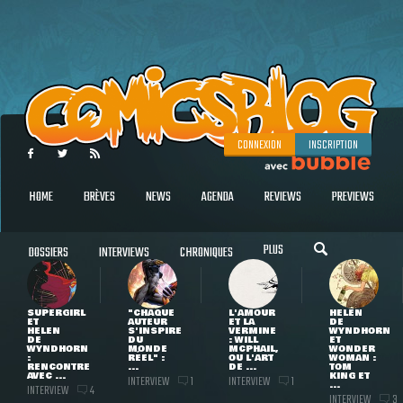
CONNEXION
INSCRIPTION
HOME
BRÈVES
NEWS
AGENDA
REVIEWS
PREVIEWS
PLUS
DOSSIERS
INTERVIEWS
CHRONIQUES
SUPERGIRL
"CHAQUE
L'AMOUR
HELEN
ET
AUTEUR
ET LA
DE
HELEN
S'INSPIRE
VERMINE
WYNDHORN
DE
DU
: WILL
ET
WYNDHORN
MONDE
MCPHAIL,
WONDER
:
RÉEL" :
OU L'ART
WOMAN :
RENCONTRE
...
DE ...
TOM
AVEC ...
KING ET
INTERVIEW
INTERVIEW
1
1
...
INTERVIEW
4
INTERVIEW
3