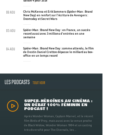
saison 4 pour 2028
06 AOU
Chris McKenna et Erik Sommers (Spider-Man : Brand
New Day) en renfort sur l'écriture de Avengers :
Doomsday et Secret Wars
05 AOU
Spider-Man : Brand New Day : en France, un succès
record aussi avec 3 millions d'entrées en une
semaine
04 AOU
Spider-Man : Brand New Day : comme attendu, le film
de Destin Daniel Cretton dépasse le milliard au box-
office en un temps record
LES PODCASTS
TOUT VOIR
SUPER-HÉROÏNES AU CINÉMA :
UN DÉBAT 100% FÉMININ EN
PODCAST !
Après Wonder Woman, Captain Marvel, et le récent
film Birds of Prey, mais aussi avec la venue proche
de Black Widow, Wonder Woman 1984 et un casting
très diversifié pour The Eternals, les ...