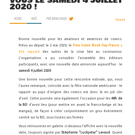
VOUS LE SAMEDI 4 JUILLET
2020 !
NEWS
INDÉ
PAR
ARNO KIKOO
Tweet
Bonne nouvelle pour les amateurs et amatrices de comics.
Prévu au départ le 2 mai 2020, le
Free Comic Book Day France
a
été reporté
des suites de la crise liée au coronavirus.
L'organisation a pu consulter l'ensemble des éditeurs
participants, avec une nouvelle date annoncée aujourd'hui : le
samedi 4 juillet 2020
.
Une bonne nouvelle pour cette rencontre estivale, qui, vous
l'aurez remarqué, coïncide avec la fête nationale américaine - le
rapport au pays d'origine des comics est donc là en joli clin
d'oeil. Cette journée sera également l'occasion pour les
48h de
la BD
d'avoir lieu (pour mettre en avant le franco-belge et les
mangas), de façon à créer conjointement un gros évènement
centré sur la BD, sous toutes ses formes.
Vous retrouverez en galerie ci-dessous l'affiche avec la nouvelle
date, toujours signée par
Stéphanie "Luckystar" Lavaud
. Quant