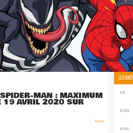
LES BR
11:19
E SPIDER-MAN : MAXIMUM
 19 AVRIL 2020 SUR
05 AOU
Tweet
04 AOU