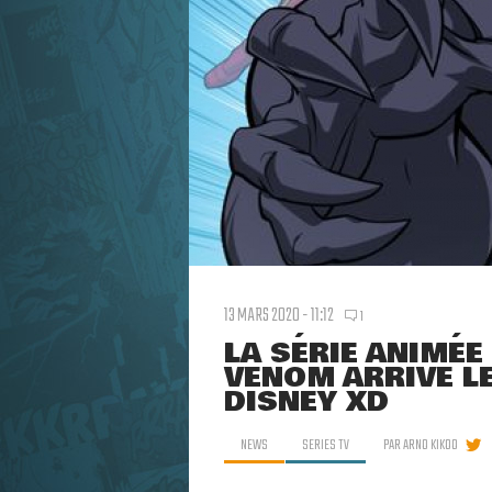
13 MARS 2020 - 11:12
1
LA SÉRIE ANIMÉ
VENOM ARRIVE LE
DISNEY XD
NEWS
SERIES TV
PAR
ARNO KIKOO