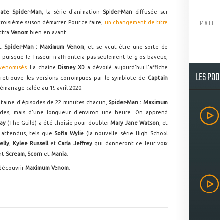
mate Spider-Man
, la série d'animation
Spider-Man
diffusée sur
04 AOU
roisième saison démarrer. Pour ce faire,
un changement de titre
ttra
Venom
bien en avant.
et
Spider-Man : Maximum Venom
, et se veut être une sorte de
n, puisque le Tisseur n'affrontera pas seulement le gros baveux,
venomisés
. La chaîne
Disney XD
a dévoilé aujourd'hui l'affiche
LES PO
n retrouve les versions corrompues par le symbiote de
Captain
marrage calée au 19 avril 2020.
gtaine d'épisodes de 22 minutes chacun,
Spider-Man : Maximum
odes, mais d'une longueur d'environ une heure. On apprend
Day
(The Guild) a été choisie pour doubler
Mary Jane Watson
, et
 attendus, tels que
Sofia Wylie
(la nouvelle série High School
lly
,
Kylee Russell
et
Carla Jeffrey
qui donneront de leur voix
nt
Scream
,
Scorn
et
Mania
.
 découvrir
Maximum Venom
.