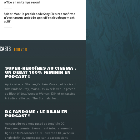
office en un temps record
Spider-Man : le président de Sony Pictures confirme
n'avoir aucun projet de spin-off en développement
actif
DCASTS
TOUT VOIR
SUPER-HÉROÏNES AU CINÉMA :
UN DÉBAT 100% FÉMININ EN
PODCAST !
Après Wonder Woman, Captain Marvel, et le récent
film Birds of Prey, mais aussi avec la venue proche
de Black Widow, Wonder Woman 1984 et un casting
très diversifié pour The Eternals, les ...
DC FANDOME : LE BILAN EN
PODCAST !
Au cours du weekend passé se tenait le DC
Fandome, premier évènement intégralement en
ligne et 100% consacré aux univers de DC, avec un
angle définitivement axé sur les adaptations