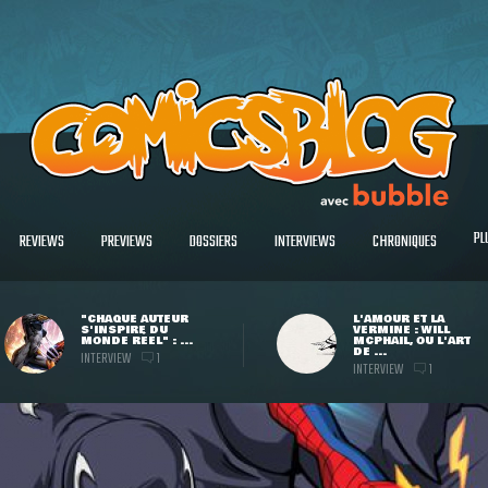
PL
REVIEWS
PREVIEWS
DOSSIERS
INTERVIEWS
CHRONIQUES
"CHAQUE AUTEUR
L'AMOUR ET LA
S'INSPIRE DU
VERMINE : WILL
MONDE RÉEL" : ...
MCPHAIL, OU L'ART
DE ...
INTERVIEW
1
INTERVIEW
1