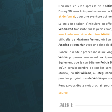
Démarrée en 2017 après la fin d'
Ulti
Disney XD verra très prochainement sa t
et de format
, pour une aventure qui me
La troisième saison s'intitulera en eff
Venomized
transcrite sur le petit écra
mais toute une série de héros
Marvel
officielle de
Maximum Venom
, où l'o
America
et
Iron Man
avec une date de dé
Contre le modèle précédant d'une vin
Venom
proposera seulement six épis
également que la comédienne
Felicia 
qu'un certain nombre de caméos sont
Musical) en
Riri Williams
, ou
Meg Donne
pour les progénitures de
Venom
que so
Rendez-vous dès le mois prochain pour
Source
GALERIE