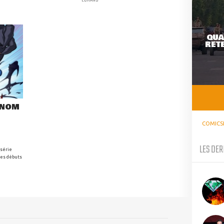
QUA
RETE
ENOM
COMICS
LES DER
 série
es débuts