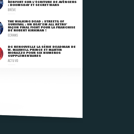
RENFORT SUR L'ÉCRITURE DE AVENGERS
: DOOMSDAY ET SECRET WARS
BRÈVE
THE WALKING DEAD : STREETS OF
SURVIVAL : UN BEAT'EM ALL RÉTRO'
FAÇON FINAL FIGHT POUR LA FRANCHISE
DE ROBERT KIRKMAN !
ECRANS
DC RENOUVELLE LA SÉRIE DEADMAN DE
W. MAXWELL PRINCE ET MARTIN
MORAZZO POUR SIX NUMÉROS
SUPPLÉMENTAIRES
ACTU VO