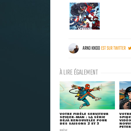
ARNO KIKOO
EST SUR TWITTER
À LIRE ÉGALEMENT
VOTRE FIDÈLE SERVITEUR
VOTRE
SPIDER-MAN : LA SÉRIE
SPIDE
DÉJÀ RENOUVELÉE POUR
VIDÉO
DES SAISONS 2 ET 3
NOUVE
PETER 
BRÈVE