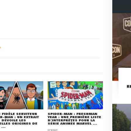
R
 FIDÈLE SERVITEUR
SPIDER-MAN : FRESHMAN
R-MAN : UN EXTRAIT
YEAR : UNE PREMIÈRE LISTE
 DÉVOILE LES
D'INTERPRÈTES POUR LA
LLES ORIGINES DE
SÉRIE ANIMÉE MARVEL ...
...
ECRANS