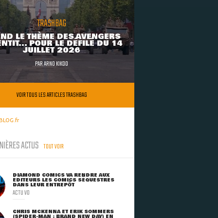
TRASHBAG
ND LE THÈME DES AVENGERS
NTIT... POUR LE DÉFILÉ DU 14
JUILLET 2026
PAR
ARNO KIKOO
VOIR TOUS LES ARTICLES TRASHBAG
BLOG.fr
NIÈRES ACTUS
TOUT VOIR
DIAMOND COMICS VA RENDRE AUX
ÉDITEURS LES COMICS SÉQUESTRÉS
DANS LEUR ENTREPÔT
ACTU VO
CHRIS MCKENNA ET ERIK SOMMERS
(SPIDER-MAN : BRAND NEW DAY) EN