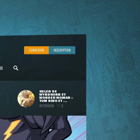
CONNEXION
INSCRIPTION
US
HELEN DE
WYNDHORN ET
WONDER WOMAN :
TOM KING ET ...
INTERVIEW
3