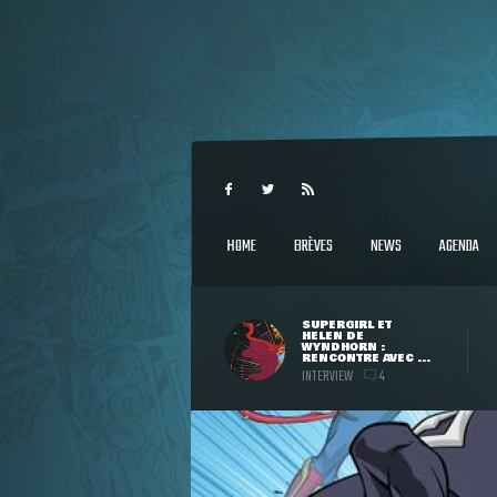
HOME
BRÈVES
NEWS
AGENDA
SUPERGIRL ET
HELEN DE
WYNDHORN :
RENCONTRE AVEC ...
INTERVIEW
4