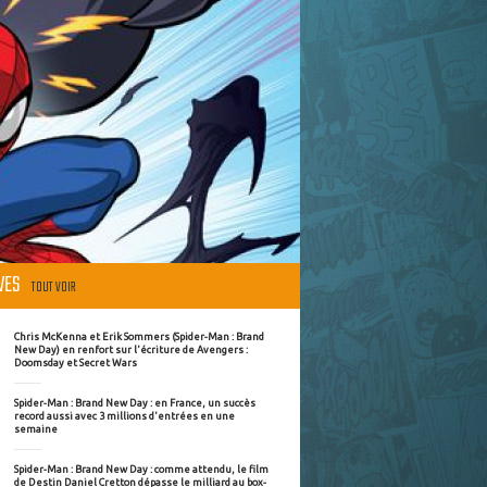
ÈVES
TOUT VOIR
Chris McKenna et Erik Sommers (Spider-Man : Brand
New Day) en renfort sur l'écriture de Avengers :
Doomsday et Secret Wars
Spider-Man : Brand New Day : en France, un succès
record aussi avec 3 millions d'entrées en une
semaine
Spider-Man : Brand New Day : comme attendu, le film
de Destin Daniel Cretton dépasse le milliard au box-