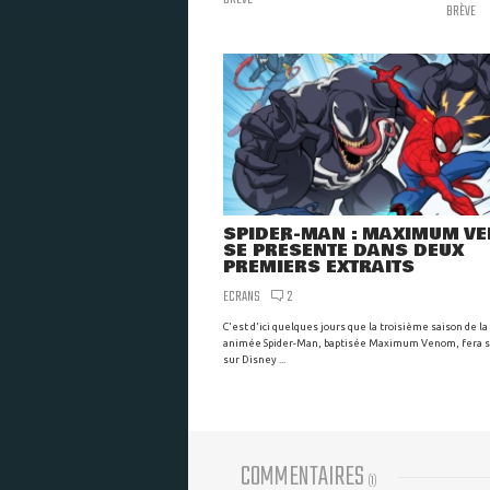
BRÈVE
SPIDER-MAN : MAXIMUM V
SE PRÉSENTE DANS DEUX
PREMIERS EXTRAITS
ECRANS
2
C'est d'ici quelques jours que la troisième saison de la
animée Spider-Man, baptisée Maximum Venom, fera s
sur Disney ...
COMMENTAIRES
(
1
)