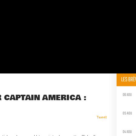
LES BR
06 AOU
 CAPTAIN AMERICA :
05 AOU
Tweet
04 AOU