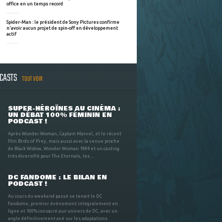
office en un temps record
Spider-Man : le président de Sony Pictures confirme
n'avoir aucun projet de spin-off en développement
actif
DCASTS
TOUT VOIR
SUPER-HÉROÏNES AU CINÉMA :
UN DÉBAT 100% FÉMININ EN
PODCAST !
Après Wonder Woman, Captain Marvel, et le récent
film Birds of Prey, mais aussi avec la venue proche
de Black Widow, Wonder Woman 1984 et un casting
très diversifié pour The Eternals, les ...
DC FANDOME : LE BILAN EN
PODCAST !
Au cours du weekend passé se tenait le DC
Fandome, premier évènement intégralement en
ligne et 100% consacré aux univers de DC, avec un
angle définitivement axé sur les adaptations