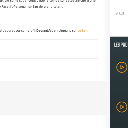
rticle sur le super-soldat que je tombe sur cette affiche d'une
Facelift-Persona : un fan de grand talent !
04 AOU
d'oeuvres sur son profil
DeviantArt
en cliquant sur
ce lien !
LES PO