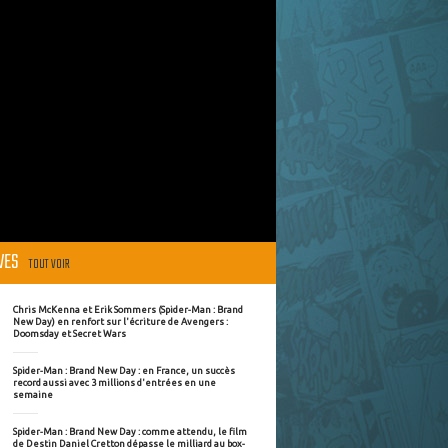
ÈVES
TOUT VOIR
Chris McKenna et Erik Sommers (Spider-Man : Brand
New Day) en renfort sur l'écriture de Avengers :
Doomsday et Secret Wars
Spider-Man : Brand New Day : en France, un succès
record aussi avec 3 millions d'entrées en une
semaine
Spider-Man : Brand New Day : comme attendu, le film
de Destin Daniel Cretton dépasse le milliard au box-