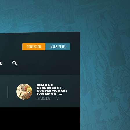
CONNEXION
INSCRIPTION
US
HELEN DE
WYNDHORN ET
WONDER WOMAN :
TOM KING ET ...
INTERVIEW
3