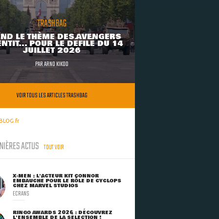
TRASHBAG
ND LE THÈME DES AVENGERS
NTIT... POUR LE DÉFILÉ DU 14
JUILLET 2026
PAR
ARNO KIKOO
VOIR TOUS LES ARTICLES TRASHBAG
BLOG.fr
NIÈRES ACTUS
TOUT VOIR
X-MEN : L'ACTEUR KIT CONNOR
EMBAUCHÉ POUR LE RÔLE DE CYCLOPS
CHEZ MARVEL STUDIOS
ECRANS
RINGO AWARDS 2026 : DÉCOUVREZ
L'ENSEMBLE DE LA SÉLECTION !