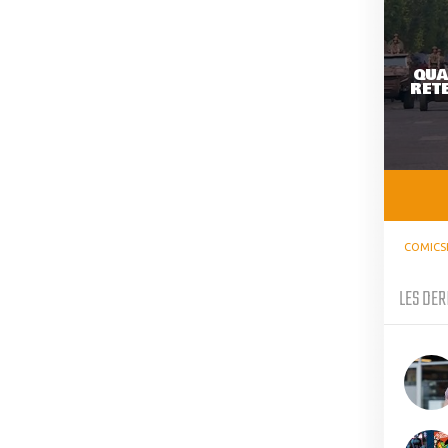
QUA
RETE
COMICS
LES DER