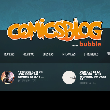
PL
REVIEWS
PREVIEWS
DOSSIERS
INTERVIEWS
CHRONIQUES
"CHAQUE AUTEUR
L'AMOUR ET LA
S'INSPIRE DU
VERMINE : WILL
MONDE RÉEL" : ...
MCPHAIL, OU L'ART
DE ...
INTERVIEW
1
INTERVIEW
1