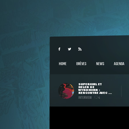
HOME
BRÈVES
NEWS
AGENDA
SUPERGIRL ET
HELEN DE
WYNDHORN :
RENCONTRE AVEC ...
INTERVIEW
4