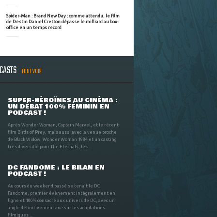
Spider-Man : Brand New Day : comme attendu, le film
de Destin Daniel Cretton dépasse le milliard au box-
office en un temps record
DCASTS
TOUT VOIR
SUPER-HÉROÏNES AU CINÉMA :
UN DÉBAT 100% FÉMININ EN
PODCAST !
Après Wonder Woman, Captain Marvel, et le récent
film Birds of Prey, mais aussi avec la venue proche
de Black Widow, Wonder Woman 1984 et un casting
très diversifié pour The Eternals, les ...
DC FANDOME : LE BILAN EN
PODCAST !
Au cours du weekend passé se tenait le DC
Fandome, premier évènement intégralement en
ligne et 100% consacré aux univers de DC, avec un
angle définitivement axé sur les adaptations
filmiques ...