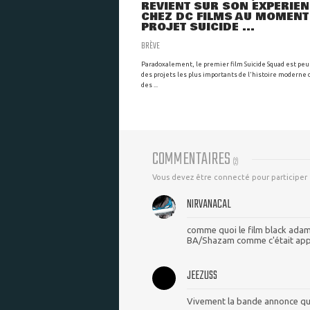
REVIENT SUR SON EXPÉRIE
CHEZ DC FILMS AU MOMENT
PROJET SUICIDE ...
BRÈVE
Paradoxalement, le premier film Suicide Squad est peu
des projets les plus importants de l'histoire moderne
des ...
COMMENTAIRES
(
2
)
Vous devez être connecté pour participer
NIRVANACAL
comme quoi le film black ada
BA/Shazam comme c'était ap
JEEZUSS
Vivement la bande annonce qu’o