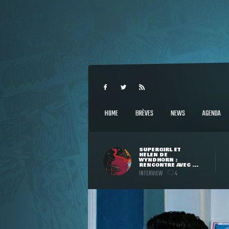
HOME
BRÈVES
NEWS
AGENDA
SUPERGIRL ET
HELEN DE
WYNDHORN :
RENCONTRE AVEC ...
INTERVIEW
4