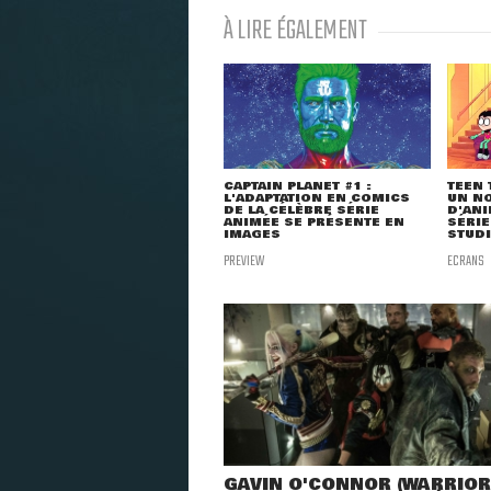
À LIRE ÉGALEMENT
CAPTAIN PLANET #1 :
TEEN 
L'ADAPTATION EN COMICS
UN NO
DE LA CÉLÈBRE SÉRIE
D'ANI
ANIMÉE SE PRÉSENTE EN
SÉRIE
IMAGES
STUDI
PREVIEW
ECRANS
GAVIN O'CONNOR (WARRIOR