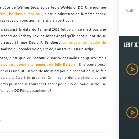
u côté de
Warner Bros.
et de leurs
Worlds of DC
. Une journée
04 AOU
 film
The Flash
à l'été 2022
, c'est le printemps de la même année
ics
- avec un positionnement bien particulier.
.
a sécurisé la date du 1er avril 2022 (et : non, ce n'est pas une
n attend de
Zachary Levi
et
Asher Angel
qu'ils continuent de se
LES PO
ment rapporté que
David F. Sandberg
conservera son poste de
énariste du premier volet, est déjà au travail sur un script.
antes, c'est que ce
Shazam! 2
sortira pas moins de quatre mois
e Johnson
jouera la némésis de
Billy Batson
... Si la scène post-
ent vers une utilisation de
Mr. Mind
pour le second opus, le fait
devraient être très proches. On imagine donc aisément qu'une
mis puissent se tourner et servir pour l'un ou pour l'autre. De
l'univers
DC Films
, assurément !