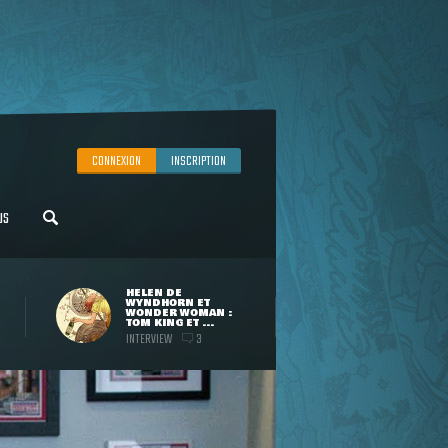
CONNEXION
INSCRIPTION
US
HELEN DE
WYNDHORN ET
WONDER WOMAN :
TOM KING ET ...
INTERVIEW
3