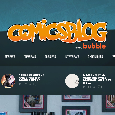
PL
REVIEWS
PREVIEWS
DOSSIERS
INTERVIEWS
CHRONIQUES
"CHAQUE AUTEUR
L'AMOUR ET LA
S'INSPIRE DU
VERMINE : WILL
MONDE RÉEL" : ...
MCPHAIL, OU L'ART
DE ...
INTERVIEW
1
INTERVIEW
1