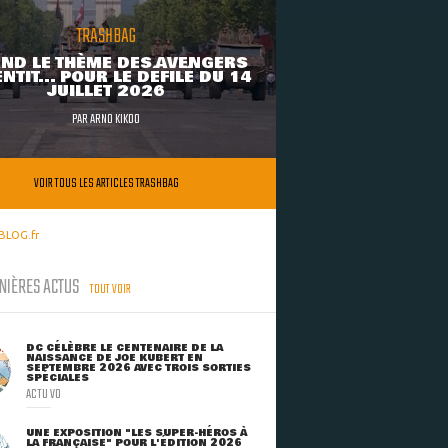
TRASHBAG
ND LE THÈME DES AVENGERS
NTIT... POUR LE DÉFILÉ DU 14
JUILLET 2026
PAR
ARNO KIKOO
VOIR TOUS LES ARTICLES TRASHBAG
BLOG.fr
NIÈRES ACTUS
TOUT VOIR
DC CÉLÈBRE LE CENTENAIRE DE LA
NAISSANCE DE JOE KUBERT EN
SEPTEMBRE 2026 AVEC TROIS SORTIES
SPÉCIALES
ACTU VO
UNE EXPOSITION "LES SUPER-HÉROS À
LA FRANÇAISE" POUR L'ÉDITION 2026