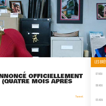
LES BR
07 AOU
ANNONCÉ OFFICIELLEMENT
 (QUATRE MOIS APRÈS
06 AOU
Tweet
05 AOU