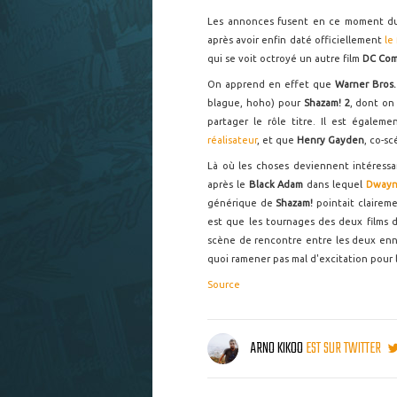
Les annonces fusent en ce moment d
après avoir enfin daté officiellement
le
qui se voit octroyé un autre film
DC Com
On apprend en effet que
Warner Bros
blague, hoho) pour
Shazam! 2
, dont o
partager le rôle titre. Il est égale
réalisateur
, et que
Henry Gayden
, co-sc
Là où les choses deviennent intéress
après le
Black Adam
dans lequel
Dwayn
générique de
Shazam!
pointait clairem
est que les tournages des deux films 
scène de rencontre entre les deux enne
quoi ramener pas mal d'excitation pour 
Source
ARNO KIKOO
EST SUR TWITTER