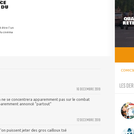
NCE
 DU
QUA
RETE
t-être l'un
 du cinéma
COMICS
LES DER
16 DECEMBRE 2019
m ne se concentrera apparemment pas sur le combat
paremment annoncé "partout"
12 DECEMBRE 2019
n puissent jeter des gros cailloux tsé