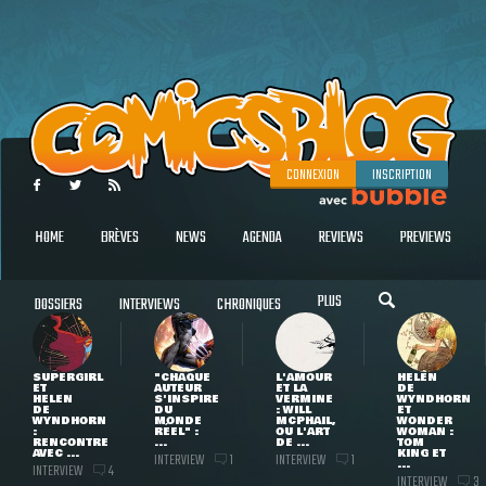
CONNEXION
INSCRIPTION
HOME
BRÈVES
NEWS
AGENDA
REVIEWS
PREVIEWS
PLUS
DOSSIERS
INTERVIEWS
CHRONIQUES
SUPERGIRL
"CHAQUE
L'AMOUR
HELEN
ET
AUTEUR
ET LA
DE
HELEN
S'INSPIRE
VERMINE
WYNDHORN
DE
DU
: WILL
ET
WYNDHORN
MONDE
MCPHAIL,
WONDER
:
RÉEL" :
OU L'ART
WOMAN :
RENCONTRE
...
DE ...
TOM
AVEC ...
KING ET
INTERVIEW
INTERVIEW
1
1
...
INTERVIEW
4
INTERVIEW
3