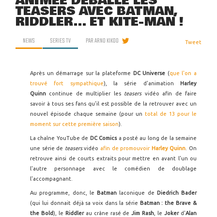
ANIMÉE DÉBALLE LES
TEASERS AVEC BATMAN,
RIDDLER... ET KITE-MAN !
NEWS
SERIES TV
PAR
ARNO KIKOO
Tweet
Après un démarrage sur la plateforme
DC Universe
(
que l'on a
trouvé fort sympathique
), la série d'animation
Harley
Quinn
continue de multiplier les
teasers
vidéo afin de faire
savoir à tous ses fans qu'il est possible de la retrouver avec un
nouvel épisode chaque semaine (pour un
total de 13 pour le
moment sur cette première saison
).
La chaîne YouTube de
DC Comics
a posté au long de la semaine
une série de
teasers
vidéo
afin de promouvoir
Harley Quinn
. On
retrouve ainsi de courts extraits pour mettre en avant l'un ou
l'autre personnage avec le comédien de doublage
l'accompagnant.
Au programme, donc, le
Batman
laconique de
Diedrich Bader
(qui lui donnait déjà sa voix dans la série
Batman : the Brave &
the Bold
), le
Riddler
au crâne rasé de
Jim Rash
, le
Joker
d'
Alan