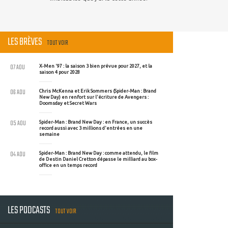
LES BRÈVES
TOUT VOIR
07 AOU
X-Men '97 : la saison 3 bien prévue pour 2027, et la
saison 4 pour 2028
06 AOU
Chris McKenna et Erik Sommers (Spider-Man : Brand
New Day) en renfort sur l'écriture de Avengers :
Doomsday et Secret Wars
05 AOU
Spider-Man : Brand New Day : en France, un succès
record aussi avec 3 millions d'entrées en une
semaine
04 AOU
Spider-Man : Brand New Day : comme attendu, le film
de Destin Daniel Cretton dépasse le milliard au box-
office en un temps record
LES PODCASTS
TOUT VOIR