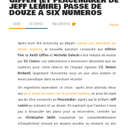
GIFFEN (ET PEACEMAKER DE
JEFF LEMIRE) PASSE DE
DOUZE À SIX NUMÉROS
NEWS
DC COMICS
PAR
CORENTIN
Tweet
Après avoir été annoncée au départ
comme une maxi-série en
douze numéros
, la nouvelle parution consacrée aux
Inferior
Five
de
Keith Giffen
et
Michelle Delecki
a été réduite de moitié
par
DC Comics
. Les sollicitations n'annoncent désormais que six
numéros pour cette relance de l'équipe rigolote d'
E. Nelson
Bridwell
, largement réinventée sous un jour plus sombre et
moins parodique dans sa mouture récente.
On regrettera cependant ce choix - après avoir attendu deux
ans
pour poser les mains sur le premier numéro
, et pour les
back
ups
du titre consacrés au
Peacemaker
, signés par le brillant
Jeff
Lemire
au scénario et au dessin. En espérant que l'auteur n'aura
pas à bousculer ses plans pour sa micro-série, centrée sur
un
Christopher Smith
traumatisé (et vraisemblablement
schizophrène) envoyé en mission secrète au moment où son