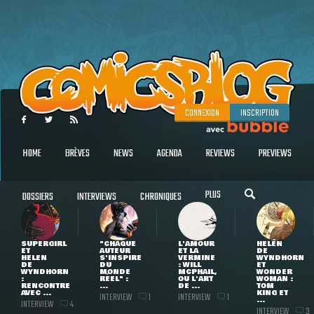
CONNEXION
INSCRIPTION
HOME
BRÈVES
NEWS
AGENDA
REVIEWS
PREVIEWS
PLUS
DOSSIERS
INTERVIEWS
CHRONIQUES
SUPERGIRL
"CHAQUE
L'AMOUR
HELEN
ET
AUTEUR
ET LA
DE
HELEN
S'INSPIRE
VERMINE
WYNDHORN
DE
DU
: WILL
ET
WYNDHORN
MONDE
MCPHAIL,
WONDER
:
RÉEL" :
OU L'ART
WOMAN :
RENCONTRE
...
DE ...
TOM
AVEC ...
KING ET
INTERVIEW
INTERVIEW
1
1
...
INTERVIEW
4
INTERVIEW
3