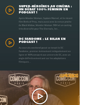
SUPER-HÉROÏNES AU CINÉMA :
UN DÉBAT 100% FÉMININ EN
PODCAST !
Après Wonder Woman, Captain Marvel, et le récent
film Birds of Prey, mais aussi avec la venue proche
de Black Widow, Wonder Woman 1984 et un casting
très diversifié pour The Eternals, les ...
DC FANDOME : LE BILAN EN
PODCAST !
Au cours du weekend passé se tenait le DC
Fandome, premier évènement intégralement en
ligne et 100% consacré aux univers de DC, avec un
angle définitivement axé sur les adaptations
filmiques ...