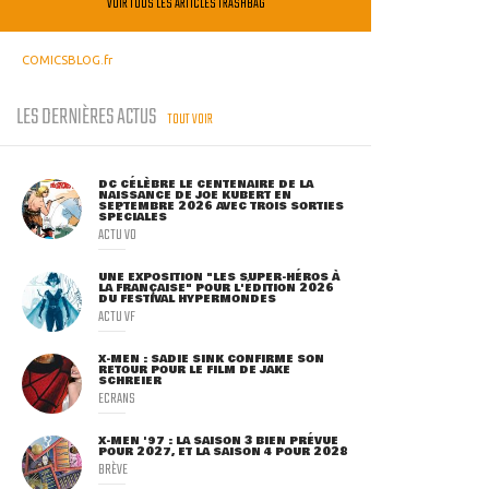
VOIR TOUS LES ARTICLES TRASHBAG
COMICSBLOG.fr
LES DERNIÈRES ACTUS
TOUT VOIR
DC CÉLÈBRE LE CENTENAIRE DE LA
NAISSANCE DE JOE KUBERT EN
SEPTEMBRE 2026 AVEC TROIS SORTIES
SPÉCIALES
ACTU VO
UNE EXPOSITION "LES SUPER-HÉROS À
LA FRANÇAISE" POUR L'ÉDITION 2026
DU FESTIVAL HYPERMONDES
ACTU VF
X-MEN : SADIE SINK CONFIRME SON
RETOUR POUR LE FILM DE JAKE
SCHREIER
ECRANS
X-MEN '97 : LA SAISON 3 BIEN PRÉVUE
POUR 2027, ET LA SAISON 4 POUR 2028
BRÈVE