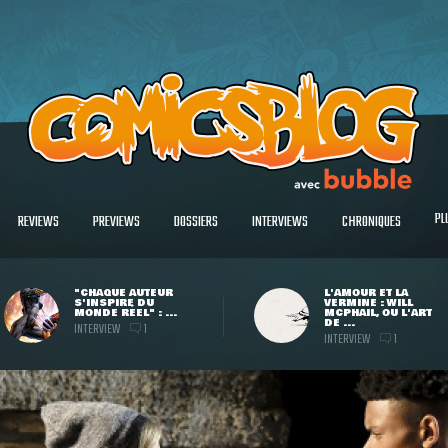
PL
REVIEWS
PREVIEWS
DOSSIERS
INTERVIEWS
CHRONIQUES
"CHAQUE AUTEUR
L'AMOUR ET LA
S'INSPIRE DU
VERMINE : WILL
MONDE RÉEL" : ...
MCPHAIL, OU L'ART
DE ...
INTERVIEW
1
INTERVIEW
1