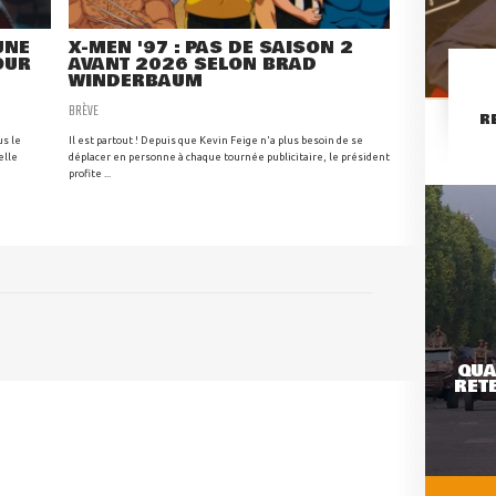
UNE
X-MEN '97 : PAS DE SAISON 2
OUR
AVANT 2026 SELON BRAD
WINDERBAUM
BRÈVE
R
us le
Il est partout ! Depuis que Kevin Feige n'a plus besoin de se
elle
déplacer en personne à chaque tournée publicitaire, le président
profite ...
QUA
RETE