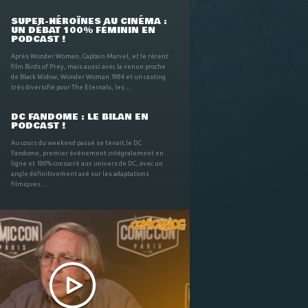
SUPER-HÉROÏNES AU CINÉMA :
UN DÉBAT 100% FÉMININ EN
PODCAST !
Après Wonder Woman, Captain Marvel, et le récent
film Birds of Prey, mais aussi avec la venue proche
de Black Widow, Wonder Woman 1984 et un casting
très diversifié pour The Eternals, les ...
DC FANDOME : LE BILAN EN
PODCAST !
Au cours du weekend passé se tenait le DC
Fandome, premier évènement intégralement en
ligne et 100% consacré aux univers de DC, avec un
angle définitivement axé sur les adaptations
filmiques ...