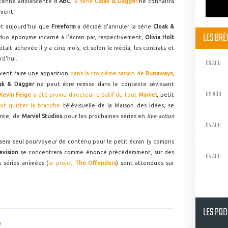
ntenne adolescente d'
ABC
,
la série
Cloak & Dagger
ne connaîtra
ement.
et aujourd'hui que
Freeform
a décidé d'annuler la série
Cloak &
LES BR
 duo éponyme incarné à l'écran par, respectivement,
Olivia Holt
était achevée il y a cinq mois, et selon le média, les contrats et
rd'hui.
06 AOU
ivent faire une apparition
dans la troisième saison de
Runaways
,
ak & Dagger
ne peut être remise dans le contexte sévissant
05 AOU
Kevin Feige
a été promu directeur créatif du tout
Marvel
, petit
oit quitter la branche
télévisuelle de la Maison des Idées, se
ente, de
Marvel Studios
pour les prochaines séries en
live action
04 AOU
sera seul pourvoyeur de contenu pour le petit écran (y compris
evision
se concentrera comme énoncé précédemment, sur des
04 AOU
s séries animées (
le projet
The Offenders
) sont attendues sur
LES PO