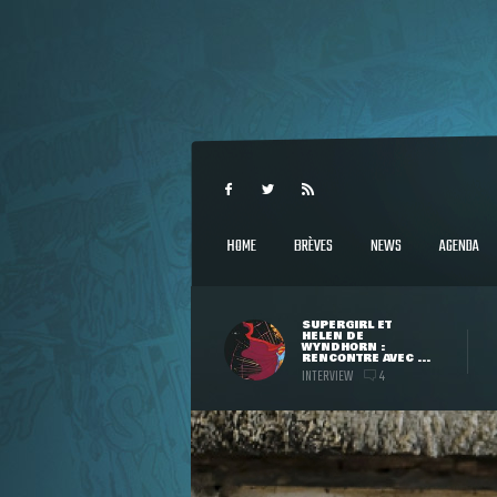
HOME
BRÈVES
NEWS
AGENDA
SUPERGIRL ET
HELEN DE
WYNDHORN :
RENCONTRE AVEC ...
INTERVIEW
4