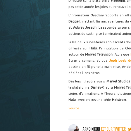
Diffusée sur la plateforme
Freeform
, a
pas cette année les joies du renouvell
L'informateur
Deadline
rapporte en eff
Dagger
, mettant fin aux aventures du
et
Aubrey Joseph
. La seconde saison s'
options du casting se terminaient aujou
Si les deux super-héros adolescents do
diffusée sur
Hulu
, l'annulation de
Clo
autour de
Marvel Television
. Alors que
écran y compris, et que
Jeph Loeb
d
dessine en filigrane la main mise, évid
dédiées à ces héros.
Dès lors, il faudra voir si
Marvel Studios
la plateforme
Disney+
) et si
Marvel Tel
séries d'animations. A l'heure, plusieur
Hulu
, avec en sus une série
Helstrom
.
Source
ARNO KIKOO
EST SUR TWITTER