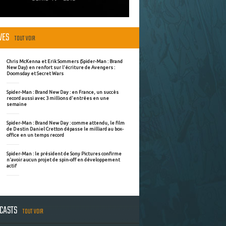
ÈVES
TOUT VOIR
Chris McKenna et Erik Sommers (Spider-Man : Brand
New Day) en renfort sur l'écriture de Avengers :
Doomsday et Secret Wars
Spider-Man : Brand New Day : en France, un succès
record aussi avec 3 millions d'entrées en une
semaine
Spider-Man : Brand New Day : comme attendu, le film
de Destin Daniel Cretton dépasse le milliard au box-
office en un temps record
Spider-Man : le président de Sony Pictures confirme
n'avoir aucun projet de spin-off en développement
actif
DCASTS
TOUT VOIR