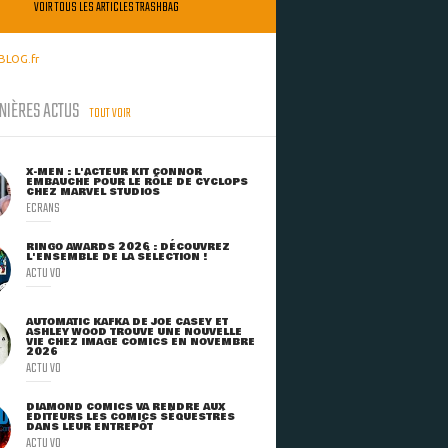
VOIR TOUS LES ARTICLES TRASHBAG
BLOG.fr
NIÈRES ACTUS
TOUT VOIR
X-MEN : L'ACTEUR KIT CONNOR
EMBAUCHÉ POUR LE RÔLE DE CYCLOPS
CHEZ MARVEL STUDIOS
ECRANS
RINGO AWARDS 2026 : DÉCOUVREZ
L'ENSEMBLE DE LA SÉLECTION !
ACTU VO
AUTOMATIC KAFKA DE JOE CASEY ET
ASHLEY WOOD TROUVE UNE NOUVELLE
VIE CHEZ IMAGE COMICS EN NOVEMBRE
2026
ACTU VO
DIAMOND COMICS VA RENDRE AUX
ÉDITEURS LES COMICS SÉQUESTRÉS
DANS LEUR ENTREPÔT
ACTU VO