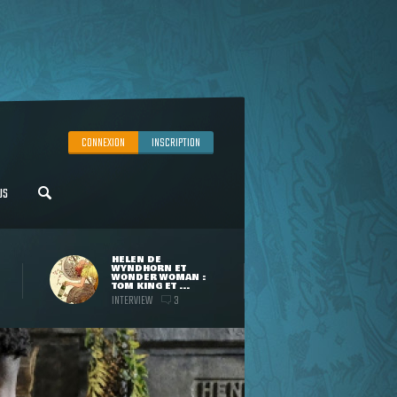
CONNEXION
INSCRIPTION
US
HELEN DE
WYNDHORN ET
WONDER WOMAN :
TOM KING ET ...
INTERVIEW
3