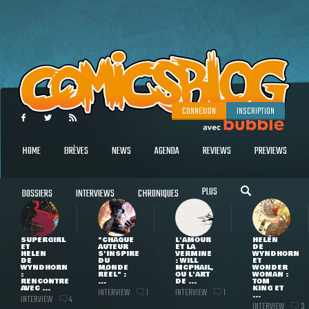
CONNEXION
INSCRIPTION
HOME
BRÈVES
NEWS
AGENDA
REVIEWS
PREVIEWS
PLUS
DOSSIERS
INTERVIEWS
CHRONIQUES
SUPERGIRL
"CHAQUE
L'AMOUR
HELEN
ET
AUTEUR
ET LA
DE
HELEN
S'INSPIRE
VERMINE
WYNDHORN
DE
DU
: WILL
ET
WYNDHORN
MONDE
MCPHAIL,
WONDER
:
RÉEL" :
OU L'ART
WOMAN :
RENCONTRE
...
DE ...
TOM
AVEC ...
KING ET
INTERVIEW
INTERVIEW
1
1
...
INTERVIEW
4
INTERVIEW
3