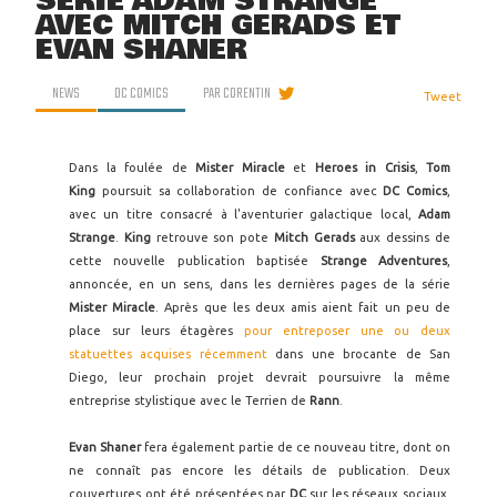
SÉRIE ADAM STRANGE
AVEC MITCH GERADS ET
EVAN SHANER
NEWS
DC COMICS
PAR
CORENTIN
Tweet
Dans la foulée de
Mister Miracle
et
Heroes in Crisis
,
Tom
King
poursuit sa collaboration de confiance avec
DC Comics
,
avec un titre consacré à l'aventurier galactique local,
Adam
Strange
.
King
retrouve son pote
Mitch Gerads
aux dessins de
cette nouvelle publication baptisée
Strange Adventures
,
annoncée, en un sens, dans les dernières pages de la série
Mister Miracle
. Après que les deux amis aient fait un peu de
place sur leurs étagères
pour entreposer une ou deux
statuettes acquises récemment
dans une brocante de San
Diego, leur prochain projet devrait poursuivre la même
entreprise stylistique avec le Terrien de
Rann
.
Evan Shaner
fera également partie de ce nouveau titre, dont on
ne connaît pas encore les détails de publication. Deux
couvertures ont été présentées par
DC
sur les réseaux sociaux,