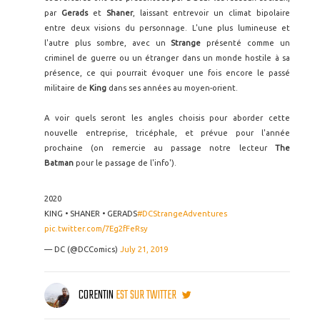
par
Gerads
et
Shaner
, laissant entrevoir un climat bipolaire
entre deux visions du personnage. L'une plus lumineuse et
l'autre plus sombre, avec un
Strange
présenté comme un
criminel de guerre ou un étranger dans un monde hostile à sa
présence, ce qui pourrait évoquer une fois encore le passé
militaire de
King
dans ses années au moyen-orient.
A voir quels seront les angles choisis pour aborder cette
nouvelle entreprise, tricéphale, et prévue pour l'année
prochaine (on remercie au passage notre lecteur
The
Batman
pour le passage de l'info').
2020
KING • SHANER • GERADS
#DCStrangeAdventures
pic.twitter.com/7Eg2fFeRsy
— DC (@DCComics)
July 21, 2019
CORENTIN
EST SUR TWITTER