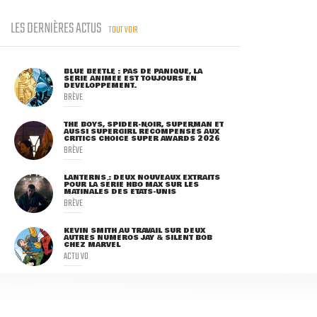
LES DERNIÈRES ACTUS
TOUT VOIR
BLUE BEETLE : PAS DE PANIQUE, LA
SÉRIE ANIMÉE EST TOUJOURS EN
DÉVELOPPEMENT.
BRÈVE
THE BOYS, SPIDER-NOIR, SUPERMAN ET
AUSSI SUPERGIRL RÉCOMPENSÉS AUX
CRITICS CHOICE SUPER AWARDS 2026
BRÈVE
LANTERNS : DEUX NOUVEAUX EXTRAITS
POUR LA SÉRIE HBO MAX SUR LES
MATINALES DES ETATS-UNIS
BRÈVE
KEVIN SMITH AU TRAVAIL SUR DEUX
AUTRES NUMÉROS JAY & SILENT BOB
CHEZ MARVEL
ACTU VO