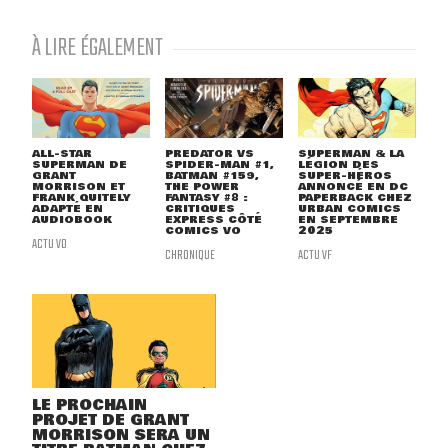
À LIRE ÉGALEMENT
ALL-STAR
PREDATOR VS
SUPERMAN & LA
SUPERMAN DE
SPIDER-MAN #1,
LÉGION DES
GRANT
BATMAN #159,
SUPER-HÉROS
MORRISON ET
THE POWER
ANNONCÉ EN DC
FRANK QUITELY
FANTASY #8 :
PAPERBACK CHEZ
ADAPTÉ EN
CRITIQUES
URBAN COMICS
AUDIOBOOK
EXPRESS CÔTÉ
EN SEPTEMBRE
COMICS VO
2025
ACTU VO
CHRONIQUE
ACTU VF
LE PROCHAIN
PROJET DE GRANT
MORRISON SERA UN