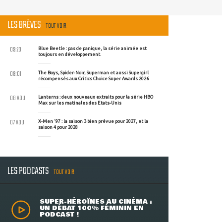
LES BRÈVES
TOUT VOIR
09:20
Blue Beetle : pas de panique, la série animée est
toujours en développement.
09:01
The Boys, Spider-Noir, Superman et aussi Supergirl
récompensés aux Critics Choice Super Awards 2026
08 AOU
Lanterns : deux nouveaux extraits pour la série HBO
Max sur les matinales des Etats-Unis
07 AOU
X-Men '97 : la saison 3 bien prévue pour 2027, et la
saison 4 pour 2028
LES PODCASTS
TOUT VOIR
SUPER-HÉROÏNES AU CINÉMA :
UN DÉBAT 100% FÉMININ EN
PODCAST !