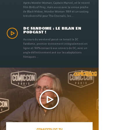
Après Wonder Woman, Captain Marvel, et le récent
film Birds of Prey, mais aussi avec la venue proche
de Black Widow, Wonder Woman 1984 et un casting
très diversifié pour The Eternals, les ...
DC FANDOME : LE BILAN EN
PODCAST !
Au cours du weekend passé se tenait le DC
Fandome, premier évènement intégralement en
ligne et 100% consacré aux univers de DC, avec un
angle définitivement axé sur les adaptations
filmiques ...