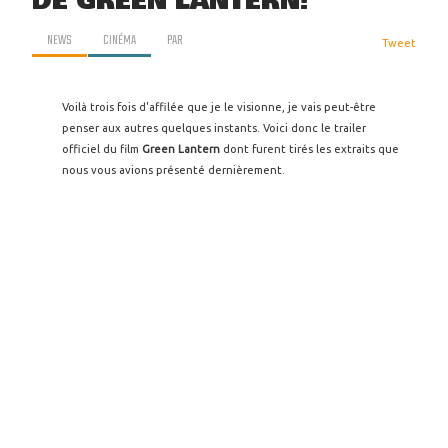
DE GREEN LANTERN!
NEWS
CINÉMA
PAR
Tweet
Voilà trois fois d'affilée que je le visionne, je vais peut-être
penser aux autres quelques instants. Voici donc le trailer
officiel du film
Green Lantern
dont furent tirés les extraits que
nous vous avions présenté dernièrement.