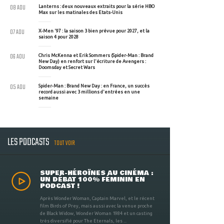
08 AOU
Lanterns : deux nouveaux extraits pour la série HBO
Max sur les matinales des Etats-Unis
07 AOU
X-Men '97 : la saison 3 bien prévue pour 2027, et la
saison 4 pour 2028
06 AOU
Chris McKenna et Erik Sommers (Spider-Man : Brand
New Day) en renfort sur l'écriture de Avengers :
Doomsday et Secret Wars
05 AOU
Spider-Man : Brand New Day : en France, un succès
record aussi avec 3 millions d'entrées en une
semaine
LES PODCASTS
TOUT VOIR
SUPER-HÉROÏNES AU CINÉMA :
UN DÉBAT 100% FÉMININ EN
PODCAST !
Après Wonder Woman, Captain Marvel, et le récent
film Birds of Prey, mais aussi avec la venue proche
de Black Widow, Wonder Woman 1984 et un casting
très diversifié pour The Eternals, les ...