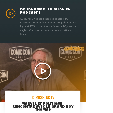
DC FANDOME : LE BILAN EN
PODCAST !
Au cours du weekend passé se tenait le DC
Fandome, premier évènement intégralement en
ligne et 100% consacré aux univers de DC, avec un
angle définitivement axé sur les adaptations
filmiques ...
COMICSBLOG TV
MARVEL ET POLITIQUE :
RENCONTRE AVEC LE GRAND ROY
THOMAS