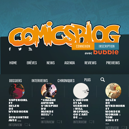
CONNEXION
INSCRIPTION
HOME
BRÈVES
NEWS
AGENDA
REVIEWS
PREVIEWS
PLUS
DOSSIERS
INTERVIEWS
CHRONIQUES
SUPERGIRL
"CHAQUE
L'AMOUR
HELEN
ET
AUTEUR
ET LA
DE
HELEN
S'INSPIRE
VERMINE
WYNDHORN
DE
DU
: WILL
ET
WYNDHORN
MONDE
MCPHAIL,
WONDER
:
RÉEL" :
OU L'ART
WOMAN :
RENCONTRE
...
DE ...
TOM
AVEC ...
KING ET
INTERVIEW
INTERVIEW
1
1
...
INTERVIEW
4
INTERVIEW
3