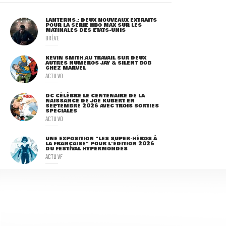
LANTERNS : DEUX NOUVEAUX EXTRAITS
POUR LA SÉRIE HBO MAX SUR LES
MATINALES DES ETATS-UNIS
BRÈVE
KEVIN SMITH AU TRAVAIL SUR DEUX
AUTRES NUMÉROS JAY & SILENT BOB
CHEZ MARVEL
ACTU VO
DC CÉLÈBRE LE CENTENAIRE DE LA
NAISSANCE DE JOE KUBERT EN
SEPTEMBRE 2026 AVEC TROIS SORTIES
SPÉCIALES
ACTU VO
UNE EXPOSITION "LES SUPER-HÉROS À
LA FRANÇAISE" POUR L'ÉDITION 2026
DU FESTIVAL HYPERMONDES
ACTU VF