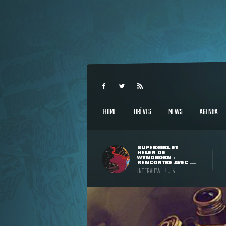
HOME
BRÈVES
NEWS
AGENDA
SUPERGIRL ET
HELEN DE
WYNDHORN :
RENCONTRE AVEC ...
INTERVIEW
4