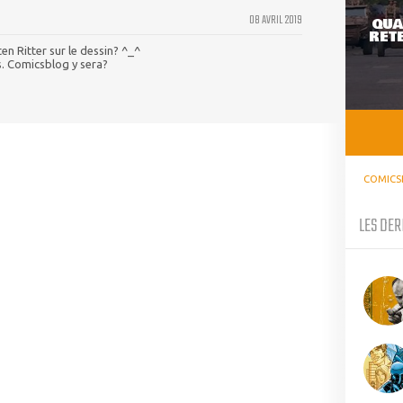
08 AVRIL 2019
QUA
RETE
en Ritter sur le dessin? ^_^
s. Comicsblog y sera?
COMICS
LES DER