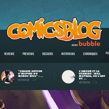
PL
REVIEWS
PREVIEWS
DOSSIERS
INTERVIEWS
CHRONIQUES
"CHAQUE AUTEUR
L'AMOUR ET LA
S'INSPIRE DU
VERMINE : WILL
MONDE RÉEL" : ...
MCPHAIL, OU L'ART
DE ...
INTERVIEW
1
INTERVIEW
1