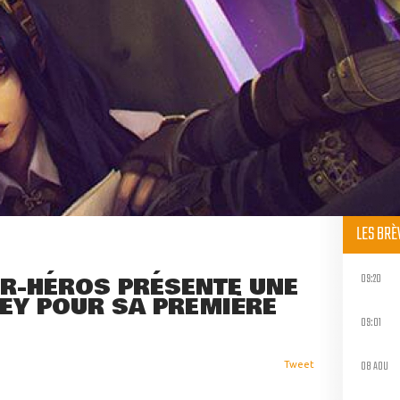
LES BR
09:20
ER-HÉROS PRÉSENTE UNE
LEY POUR SA PREMIÈRE
09:01
08 AOU
Tweet