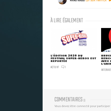
ARNO KIKOO
EST SUR TWITTER
À LIRE ÉGALEMENT
L'ÉDITION 2020 DU
BRUCE
FESTIVAL SUPER-HÉROS EST
RENCO
REPORTÉE
AVEC 
L'ANI
ACTU VF
1
INTERVI
COMMENTAIRES
(
1
)
Vous devez être connecté pour participer