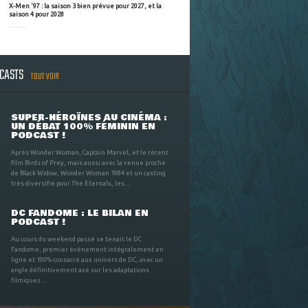
X-Men '97 : la saison 3 bien prévue pour 2027, et la
saison 4 pour 2028
DCASTS
TOUT VOIR
SUPER-HÉROÏNES AU CINÉMA :
UN DÉBAT 100% FÉMININ EN
PODCAST !
Après Wonder Woman, Captain Marvel, et le récent
film Birds of Prey, mais aussi avec la venue proche
de Black Widow, Wonder Woman 1984 et un casting
très diversifié pour The Eternals, les ...
DC FANDOME : LE BILAN EN
PODCAST !
Au cours du weekend passé se tenait le DC
Fandome, premier évènement intégralement en
ligne et 100% consacré aux univers de DC, avec un
angle définitivement axé sur les adaptations
filmiques ...