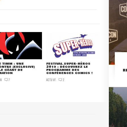
 TIMM : UNE
FESTIVAL SUPER-HÉROS
NTRE (EXCLUSIVE)
2019 : DÉCOUVREZ LE
LE GÉANT DE
PROGRAMME DES
R
MATION
CONFÉRENCES COMICS !
EW
ACTU VF
7
2