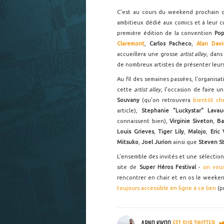
C'est au cours du weekend prochain 
ambitieux dédié aux comics et à leur c
première édition de la convention
Po
Claremont
,
Carlos Pacheco
,
Alan Davi
accueillera une grosse
artist alley
, dans
de nombreux artistes de présenter leurs
Au fil des semaines passées, l'organisa
cette
artist alley
, l'occasion de faire u
Souvany
(qu'on retrouvera
bientôt c
article),
Stephanie "Luckystar" Lavau
connaissent bien),
Virginie Siveton
,
Ba
Louis Grieves
,
Tiger Lily
,
Malojo
,
Eric
Mitsuko
,
Joel Jurion
ainsi que
Steven St
L'ensemble des invités et une sélection 
site de
Super Héros Festival
-
on vous
rencontrer en chair et en os le weekend 
toujours accessible en ligne à ce lien
(pr