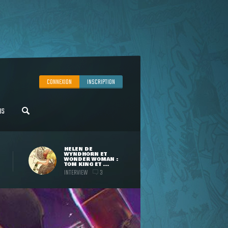
CONNEXION
INSCRIPTION
US
HELEN DE
WYNDHORN ET
WONDER WOMAN :
TOM KING ET ...
INTERVIEW
3