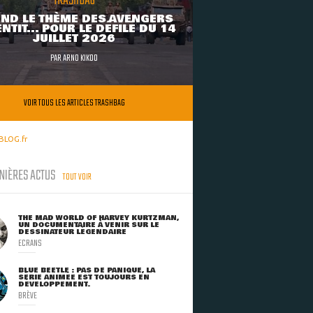
TRASHBAG
ND LE THÈME DES AVENGERS
NTIT... POUR LE DÉFILÉ DU 14
JUILLET 2026
PAR
ARNO KIKOO
VOIR TOUS LES ARTICLES TRASHBAG
BLOG.fr
NIÈRES ACTUS
TOUT VOIR
THE MAD WORLD OF HARVEY KURTZMAN,
UN DOCUMENTAIRE À VENIR SUR LE
DESSINATEUR LÉGENDAIRE
ECRANS
BLUE BEETLE : PAS DE PANIQUE, LA
SÉRIE ANIMÉE EST TOUJOURS EN
DÉVELOPPEMENT.
BRÈVE