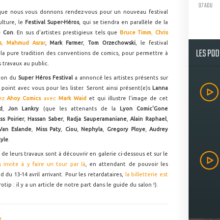
07 AOU
que nous vous donnons rendez-vous pour un nouveau festival
ulture, le
Festival Super-Héros
, qui se tiendra en parallèle de la
p Con
. En sus d'artistes prestigieux tels que
Bruce Timm
,
Chris
s
,
Mahmud Asrar
,
Mark Farmer
,
Tom Orzechowski
, le festival
LES PO
 la pure tradition des conventions de comics, pour permettre à
 travaux au public.
tion du
Super Héros Festival
a annoncé les artistes présents sur
n point avec vous pour les lister. Seront ainsi présent(e)s
Lanna
hez
Ahoy Comics
avec
Mark Waid
et qui illustre l'image de cet
d
,
Jon Lankry
(que les attenants de la
Lyon Comic'Gone
ss Poirier
,
Hassan Saber
,
Radja Sauperamaniane
,
Alain Raphael
,
 Van Eslande
,
Miss Paty
,
Ciou
,
Nephyla
,
Gregory Ploye
,
Audrey
yle
.
de leurs travaux sont à découvrir en galerie ci-dessous et sur le
 invite à y faire un tour par là
, en attendant de pouvoir les
du 13-14 avril arrivant. Pour les retardataires,
la billetterie est
otip : il y a un article de notre part dans le guide du salon !).