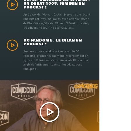
UN DÉBAT 100% FÉMININ EN
PODCAST !
Après Wonder Woman, Captain Marvel, et le récent
film Birds of Prey, mais aussi avec la venue proche
de Black Widow, Wonder Woman 1984 et un casting
très diversifié pour The Eternals, les ...
DC FANDOME : LE BILAN EN
PODCAST !
Au cours du weekend passé se tenait le DC
Fandome, premier évènement intégralement en
ligne et 100% consacré aux univers de DC, avec un
angle définitivement axé sur les adaptations
filmiques ...