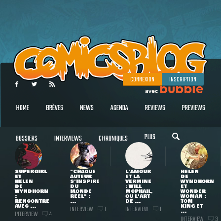
CONNEXION
INSCRIPTION
HOME
BRÈVES
NEWS
AGENDA
REVIEWS
PREVIEWS
PLUS
DOSSIERS
INTERVIEWS
CHRONIQUES
SUPERGIRL
"CHAQUE
L'AMOUR
HELEN
ET
AUTEUR
ET LA
DE
HELEN
S'INSPIRE
VERMINE
WYNDHORN
DE
DU
: WILL
ET
WYNDHORN
MONDE
MCPHAIL,
WONDER
:
RÉEL" :
OU L'ART
WOMAN :
RENCONTRE
...
DE ...
TOM
AVEC ...
KING ET
INTERVIEW
INTERVIEW
1
1
...
INTERVIEW
4
INTERVIEW
3