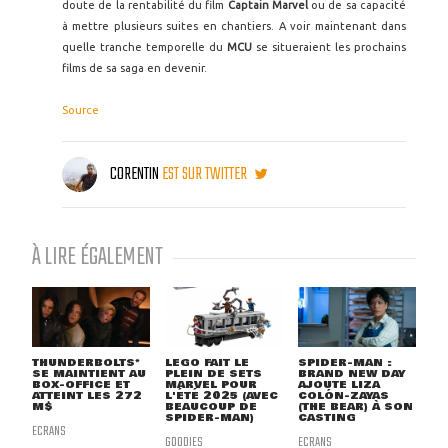
doute de la rentabilité du film
Captain Marvel
ou de sa capacité
à mettre plusieurs suites en chantiers. A voir maintenant dans
quelle tranche temporelle du
MCU
se situeraient les prochains
films de sa saga en devenir.
Source
CORENTIN
EST SUR TWITTER
À LIRE ÉGALEMENT
THUNDERBOLTS*
LEGO FAIT LE
SPIDER-MAN :
SE MAINTIENT AU
PLEIN DE SETS
BRAND NEW DAY
BOX-OFFICE ET
MARVEL POUR
AJOUTE LIZA
ATTEINT LES 272
L'ÉTÉ 2025 (AVEC
COLÓN-ZAYAS
M$
BEAUCOUP DE
(THE BEAR) À SON
SPIDER-MAN)
CASTING
ECRANS
GOODIES
ECRANS