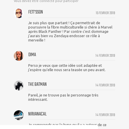
Vous devez être connecté pour participer
FETT'SSON
15 FEVRIER 2019
Je suis plus que partant ! Ça permettrait de
poursuivre la fibre multiculturelle si chère à Marvel
après Black Panther ! Par contre c'est dommage
j'aurais bien vu Zendaya endosser ce rôle à
merveille !
DIMA
14 FEVRIER 2019
Perso je veux que cette idée soit adaptée et
j'espère qu'elle nous sera teasée un peu avant.
THE BATMAN
14 FEVRIER 2019
Pareil, je ne trouve pas le personnage très
intéressant.
NIRVANACAL
14 FEVRIER 2019
Je comprends pas la hype qu il y a autour de ce
personnage de Mrs marvel.