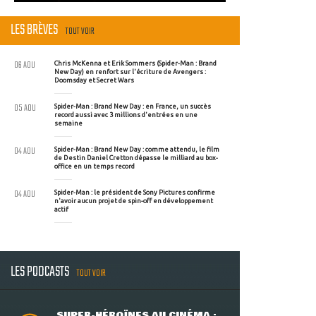
LES BRÈVES
TOUT VOIR
06 AOU
Chris McKenna et Erik Sommers (Spider-Man : Brand
New Day) en renfort sur l'écriture de Avengers :
Doomsday et Secret Wars
05 AOU
Spider-Man : Brand New Day : en France, un succès
record aussi avec 3 millions d'entrées en une
semaine
04 AOU
Spider-Man : Brand New Day : comme attendu, le film
de Destin Daniel Cretton dépasse le milliard au box-
office en un temps record
04 AOU
Spider-Man : le président de Sony Pictures confirme
n'avoir aucun projet de spin-off en développement
actif
LES PODCASTS
TOUT VOIR
SUPER-HÉROÏNES AU CINÉMA :