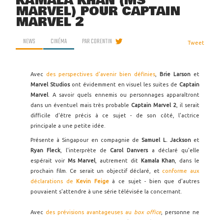
KAMALA KHAN (MS
MARVEL) POUR CAPTAIN
MARVEL 2
NEWS
CINÉMA
PAR
CORENTIN
Tweet
Avec
des perspectives d'avenir bien définies
,
Brie Larson
et
Marvel Studios
ont évidemment en visuel les suites de
Captain
Marvel
. A savoir quels ennemis ou personnages apparaîtront
dans un éventuel mais très probable
Captain Marvel 2
, il serait
difficile d'être précis à ce sujet - de son côté, l'actrice
principale a une petite idée.
Présente à Singapour en compagnie de
Samuel L. Jackson
et
Ryan Fleck
, l'interprète de
Carol Danvers
a déclaré qu'elle
espérait voir
Ms Marvel
, autrement dit
Kamala Khan
, dans le
prochain film. Ce serait un objectif déclaré, et
conforme aux
déclarations de
Kevin Feige
à ce sujet - bien que d'autres
pouvaient s'attendre à une série télévisée la concernant.
Avec
des prévisions avantageuses au
box office
, personne ne