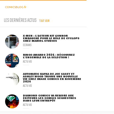
COMICSBLOG.fr
LES DERNIÈRES ACTUS
TOUT VOIR
X-MEN : L'ACTEUR KIT CONNOR
EMBAUCHÉ POUR LE RÔLE DE CYCLOPS
CHEZ MARVEL STUDIOS
ECRANS
RINGO AWARDS 2026 : DÉCOUVREZ
L'ENSEMBLE DE LA SÉLECTION !
ACTU VO
AUTOMATIC KAFKA DE JOE CASEY ET
ASHLEY WOOD TROUVE UNE NOUVELLE
VIE CHEZ IMAGE COMICS EN NOVEMBRE
2026
ACTU VO
DIAMOND COMICS VA RENDRE AUX
ÉDITEURS LES COMICS SÉQUESTRÉS
DANS LEUR ENTREPÔT
ACTU VO