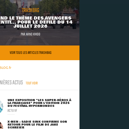
TRASHBAG
ND LE THÈME DES AVENGERS
NTIT... POUR LE DÉFILÉ DU 14
JUILLET 2026
PAR
ARNO KIKOO
VOIR TOUS LES ARTICLES TRASHBAG
BLOG.fr
NIÈRES ACTUS
TOUT VOIR
UNE EXPOSITION "LES SUPER-HÉROS À
LA FRANÇAISE" POUR L'ÉDITION 2026
DU FESTIVAL HYPERMONDES
ACTU VF
X-MEN : SADIE SINK CONFIRME SON
RETOUR POUR LE FILM DE JAKE
SCHREIER