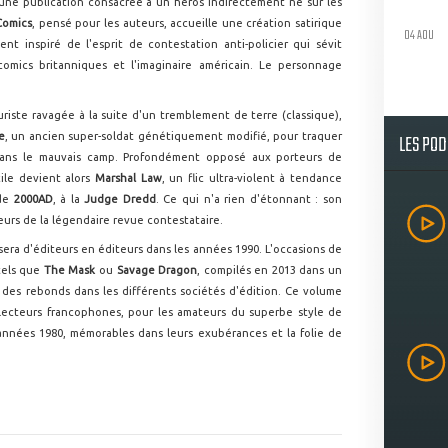
ne publication consacrée à un héros indirectement né sur les
Comics
, pensé pour les auteurs, accueille une création satirique
04 AOU
ent inspiré de l'esprit de contestation anti-policier qui sévit
omics britanniques et l'imaginaire américain. Le personnage
uriste ravagée à la suite d'un tremblement de terre (classique),
LES PO
e
, un ancien super-soldat génétiquement modifié, pour traquer
 dans le mauvais camp. Profondément opposé aux porteurs de
cile devient alors
Marshal Law
, un flic ultra-violent à tendance
 de
2000AD
, à la
Judge Dredd
. Ce qui n'a rien d'étonnant : son
teurs de la légendaire revue contestataire.
era d'éditeurs en éditeurs dans les années 1990. L'occasions de
tels que
The Mask
ou
Savage Dragon
, compilés en 2013 dans un
des rebonds dans les différents sociétés d'édition. Ce volume
lecteurs francophones, pour les amateurs du superbe style de
années 1980, mémorables dans leurs exubérances et la folie de