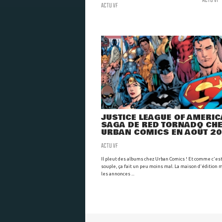
ACTU VF
ACTU VF
JUSTICE LEAGUE OF AMERICA
SAGA DE RED TORNADO CH
URBAN COMICS EN AOÛT 2
ACTU VF
Il pleut des albums chez Urban Comics ! Et comme c'es
souple, ça fait un peu moins mal. La maison d'édition m
les annonces ...