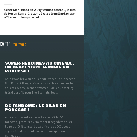
Spider-Man : Brand New Day : comme attendu, le film
de Destin Daniel Cretton dépasse le milliard au box-
office en un temps record
DCASTS
TOUT VOIR
SUPER-HÉROÏNES AU CINÉMA :
UN DÉBAT 100% FÉMININ EN
PODCAST !
Après Wonder Woman, Captain Marvel, et le récent
film Birds of Prey, mais aussi avec la venue proche
de Black Widow, Wonder Woman 1984 et un casting
très diversifié pour The Eternals, les ...
DC FANDOME : LE BILAN EN
PODCAST !
Au cours du weekend passé se tenait le DC
Fandome, premier évènement intégralement en
ligne et 100% consacré aux univers de DC, avec un
angle définitivement axé sur les adaptations
filmiques ...