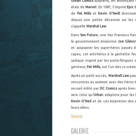
Urban Comics
surprend, en annonçant u
étals de
Marvel
. En 1987, l'
imprint
Epic 
de
Pat Mills
et
Kevin O'Neill
directem
depuis une petite décennie sur les c
s'appelle
Marshal Law
.
Dans
San Futuro
, une San Fransisco fut
le gouvernement missionne
Joe Gilmor
et assassiner les super-héros passés
capes, cet anti-héros à la gâchette fa
sadique inspiré par les porte-flingues
géniteur,
Pat Mills
, est l'un des co-créa
Après un petit succès,
Marshall Law
pass
rencontres au sommet avec des héros 
recueil édité par
DC Comics
après bien 
sera celui qu'
Urban
adaptera pour les 
Kevin O'Neil
et de ces bizarreries des 
leurs idées.
Source
GALERIE