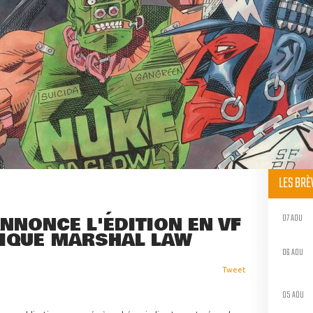
LES BR
07 AOU
NNONCE L'ÉDITION EN VF
IQUE MARSHAL LAW
06 AOU
Tweet
05 AOU