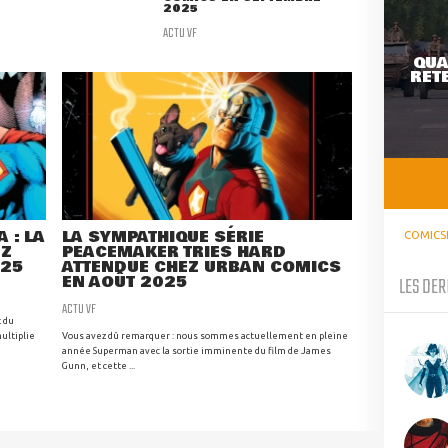
2025
ACTU VF
QUA
RETE
 : LA
LA SYMPATHIQUE SÉRIE
COMICS
EZ
PEACEMAKER TRIES HARD
025
ATTENDUE CHEZ URBAN COMICS
EN AOÛT 2025
LES DER
ACTU VF
t du
ultiplie
Vous avez dû remarquer : nous sommes actuellement en pleine
année Superman avec la sortie imminente du film de James
Gunn, et cette ...