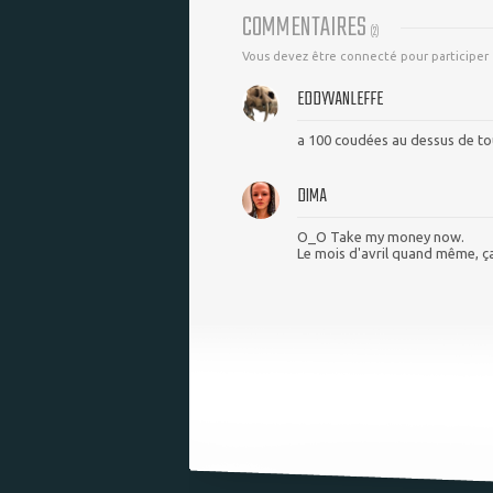
COMMENTAIRES
(
2
)
Vous devez être connecté pour participer
EDDYVANLEFFE
a 100 coudées au dessus de tou
DIMA
O_O Take my money now.
Le mois d'avril quand même, ça 