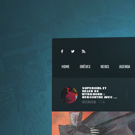
HOME
BRÈVES
NEWS
AGENDA
SUPERGIRL ET
HELEN DE
WYNDHORN :
RENCONTRE AVEC ...
INTERVIEW
4