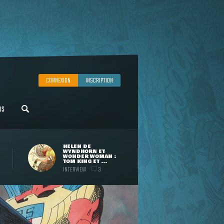
CONNEXION
INSCRIPTION
US
HELEN DE
WYNDHORN ET
WONDER WOMAN :
TOM KING ET ...
INTERVIEW
3