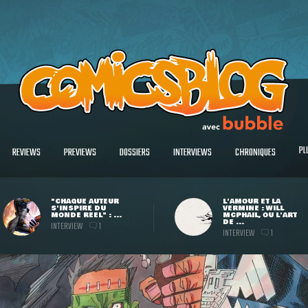
PL
REVIEWS
PREVIEWS
DOSSIERS
INTERVIEWS
CHRONIQUES
"CHAQUE AUTEUR
L'AMOUR ET LA
S'INSPIRE DU
VERMINE : WILL
MONDE RÉEL" : ...
MCPHAIL, OU L'ART
DE ...
INTERVIEW
1
INTERVIEW
1