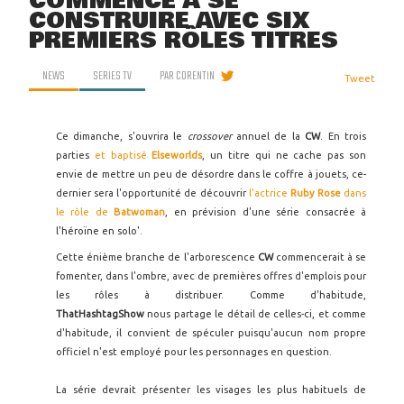
COMMENCE À SE
CONSTRUIRE AVEC SIX
PREMIERS RÔLES TITRES
NEWS
SERIES TV
PAR
CORENTIN
Tweet
Ce dimanche, s'ouvrira le
crossover
annuel de la
CW
. En trois
parties
et baptisé
Elseworlds
, un titre qui ne cache pas son
envie de mettre un peu de désordre dans le coffre à jouets, ce-
dernier sera l'opportunité de découvrir
l'actrice
Ruby Rose
dans
le rôle de
Batwoman
, en prévision d'une série consacrée à
l'héroïne en solo'.
Cette énième branche de l'arborescence
CW
commencerait à se
fomenter, dans l'ombre, avec de premières offres d'emplois pour
les rôles à distribuer. Comme d'habitude,
ThatHashtagShow
nous partage le détail de celles-ci, et comme
d'habitude, il convient de spéculer puisqu'aucun nom propre
officiel n'est employé pour les personnages en question.
La série devrait présenter les visages les plus habituels de