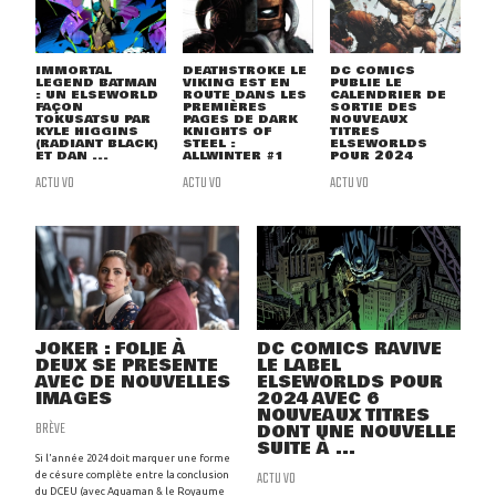
IMMORTAL
DEATHSTROKE LE
DC COMICS
LEGEND BATMAN
VIKING EST EN
PUBLIE LE
: UN ELSEWORLD
ROUTE DANS LES
CALENDRIER DE
FAÇON
PREMIÈRES
SORTIE DES
TOKUSATSU PAR
PAGES DE DARK
NOUVEAUX
KYLE HIGGINS
KNIGHTS OF
TITRES
(RADIANT BLACK)
STEEL :
ELSEWORLDS
ET DAN ...
ALLWINTER #1
POUR 2024
ACTU VO
ACTU VO
ACTU VO
JOKER : FOLIE À
DC COMICS RAVIVE
DEUX SE PRÉSENTE
LE LABEL
AVEC DE NOUVELLES
ELSEWORLDS POUR
IMAGES
2024 AVEC 6
NOUVEAUX TITRES
BRÈVE
DONT UNE NOUVELLE
SUITE À ...
Si l'année 2024 doit marquer une forme
ACTU VO
de césure complète entre la conclusion
du DCEU (avec Aquaman & le Royaume