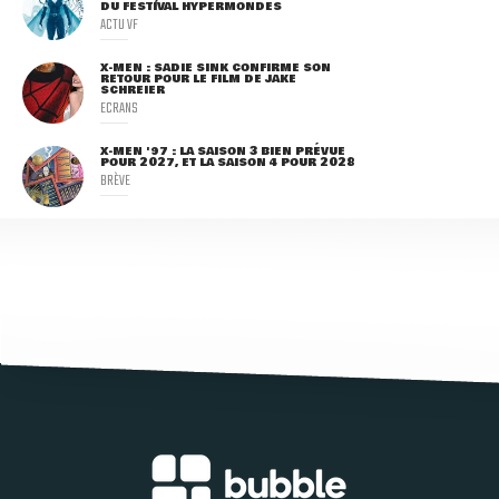
DU FESTIVAL HYPERMONDES
ACTU VF
X-MEN : SADIE SINK CONFIRME SON
RETOUR POUR LE FILM DE JAKE
SCHREIER
ECRANS
X-MEN '97 : LA SAISON 3 BIEN PRÉVUE
POUR 2027, ET LA SAISON 4 POUR 2028
BRÈVE