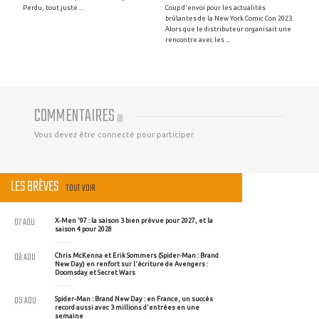
Perdu, tout juste ...
Coup d'envoi pour les actualités
brûlantes de la New York Comic Con 2023.
Alors que le distributeur organisait une
rencontre avec les ...
COMMENTAIRES
(
0
)
Vous devez être connecté pour participer
LES BRÈVES
TOUT VOIR
07 AOU
X-Men '97 : la saison 3 bien prévue pour 2027, et la
saison 4 pour 2028
06 AOU
Chris McKenna et Erik Sommers (Spider-Man : Brand
New Day) en renfort sur l'écriture de Avengers :
Doomsday et Secret Wars
05 AOU
Spider-Man : Brand New Day : en France, un succès
record aussi avec 3 millions d'entrées en une
semaine