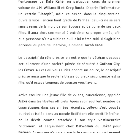
l'entourage de
Kate Kane
, en particulier ceux du premier
volume de
J.H. Williams III
et
Greg Rucka
. D'après l'informateur,
un certain "
Joseph
", mâle caucasien dans la cinquantaine,
ouvre la liste : ancien haut gradé de l'armée, celui-ci ne se sera
jamais remis de la mort de son épouse et de l'une de ses deux
filles. Il aura alors commencé à entraîner sa propre armée, afin
que personne n'ait à subir ce qu'il a lui-même subi. Il s'agit bien
entendu du père de l'héroïne, le colonel
Jacob Kane
.
Le descriptif du rôle précise en outre que le vétéran s'occupe
actuellement d'une société privée de sécurité à
Gotham City
,
les
Crows
. Au cas où vous auriez encore un doute, le descriptif
précise aussi que la seule faiblesse du vieux sécuritariste est sa
fille, qu'il essaye toujours de pousser vers l'avant.
Arrive ensuite une jeune fille de 27 ans, caucasienne, appelée
Alexa
dans les libellés officiels. Après avoir souffert nombre de
traumatismes dans ses années récentes, celle-ci s'est coupée
du réel et isolée dans un monde fictif dont elle serait l'héroïne -
on la décrit comme attachée à son style vestimentaire
"victorien", et l'équivalent chez
Batwoman
du
Joker
pour
Batman
. A ceux qui n'auraient pas lu le comics et souhaiteraient