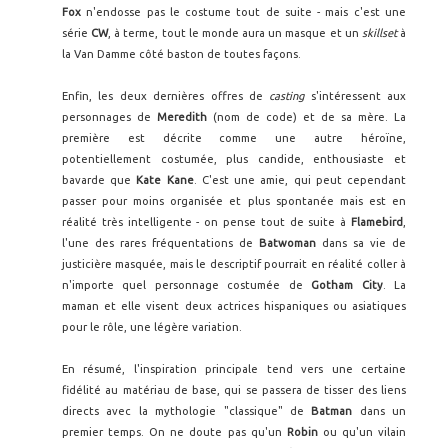
Fox
n'endosse pas le costume tout de suite - mais c'est une
série
CW
, à terme, tout le monde aura un masque et un
skillset
à
la Van Damme côté baston de toutes façons.
Enfin, les deux dernières offres de
casting
s'intéressent aux
personnages de
Meredith
(nom de code) et de sa mère. La
première est décrite comme une autre héroïne,
potentiellement costumée, plus candide, enthousiaste et
bavarde que
Kate Kane
. C'est une amie, qui peut cependant
passer pour moins organisée et plus spontanée mais est en
réalité très intelligente - on pense tout de suite à
Flamebird
,
l'une des rares fréquentations de
Batwoman
dans sa vie de
justicière masquée, mais le descriptif pourrait en réalité coller à
n'importe quel personnage costumée de
Gotham City
. La
maman et elle visent deux actrices hispaniques ou asiatiques
pour le rôle, une légère variation.
En résumé, l'inspiration principale tend vers une certaine
fidélité au matériau de base, qui se passera de tisser des liens
directs avec la mythologie "classique" de
Batman
dans un
premier temps. On ne doute pas qu'un
Robin
ou qu'un vilain