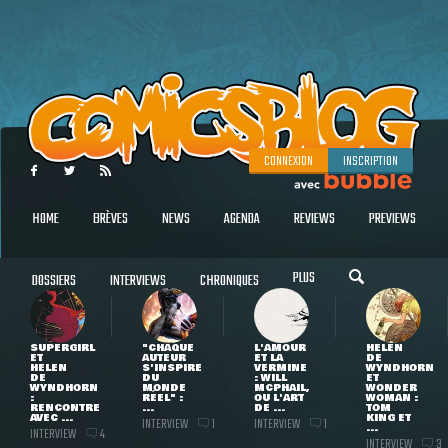
CONNEXION
INSCRIPTION
HOME
BRÈVES
NEWS
AGENDA
REVIEWS
PREVIEWS
PLUS
DOSSIERS
INTERVIEWS
CHRONIQUES
SUPERGIRL
"CHAQUE
L'AMOUR
HELEN
ET
AUTEUR
ET LA
DE
HELEN
S'INSPIRE
VERMINE
WYNDHORN
DE
DU
: WILL
ET
WYNDHORN
MONDE
MCPHAIL,
WONDER
:
RÉEL" :
OU L'ART
WOMAN :
RENCONTRE
...
DE ...
TOM
AVEC ...
KING ET
INTERVIEW
INTERVIEW
1
1
...
INTERVIEW
4
INTERVIEW
3