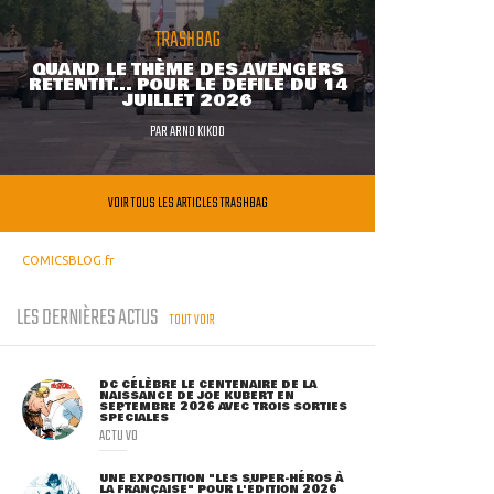
TRASHBAG
QUAND LE THÈME DES AVENGERS
RETENTIT... POUR LE DÉFILÉ DU 14
JUILLET 2026
PAR
ARNO KIKOO
VOIR TOUS LES ARTICLES TRASHBAG
COMICSBLOG.fr
LES DERNIÈRES ACTUS
TOUT VOIR
DC CÉLÈBRE LE CENTENAIRE DE LA
NAISSANCE DE JOE KUBERT EN
SEPTEMBRE 2026 AVEC TROIS SORTIES
SPÉCIALES
ACTU VO
UNE EXPOSITION "LES SUPER-HÉROS À
LA FRANÇAISE" POUR L'ÉDITION 2026