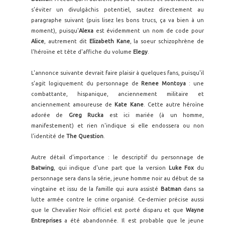
s'éviter un divulgâchis potentiel, sautez directement au
paragraphe suivant (puis lisez les bons trucs, ça va bien à un
moment), puisqu'
Alexa
est évidemment un nom de code pour
Alice
, autrement dit
Elizabeth Kane
, la soeur schizophrène de
l'héroïne et tête d'affiche du volume
Elegy
.
L'annonce suivante devrait faire plaisir à quelques fans, puisqu'il
s'agit logiquement du personnage de
Renee Montoya
: une
combattante, hispanique, anciennement militaire et
anciennement amoureuse de
Kate Kane
. Cette autre héroïne
adorée de
Greg Rucka
est ici mariée (à un homme,
manifestement) et rien n'indique si elle endossera ou non
l'identité de
The Question
.
Autre détail d'importance : le descriptif du personnage de
Batwing
, qui indique d'une part que la version
Luke Fox
du
personnage sera dans la série, jeune homme noir au début de sa
vingtaine et issu de la famille qui aura assisté
Batman
dans sa
lutte armée contre le crime organisé. Ce-dernier précise aussi
que le Chevalier Noir officiel est porté disparu et que
Wayne
Entreprises
a été abandonnée. Il est probable que le jeune