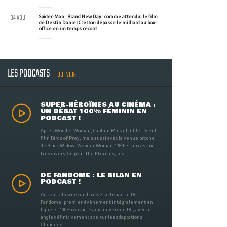
04 AOU
Spider-Man : Brand New Day : comme attendu, le film
de Destin Daniel Cretton dépasse le milliard au box-
office en un temps record
LES PODCASTS
TOUT VOIR
SUPER-HÉROÏNES AU CINÉMA :
UN DÉBAT 100% FÉMININ EN
PODCAST !
Après Wonder Woman, Captain Marvel, et le récent
film Birds of Prey, mais aussi avec la venue proche
de Black Widow, Wonder Woman 1984 et un casting
très diversifié pour The Eternals, les ...
DC FANDOME : LE BILAN EN
PODCAST !
Au cours du weekend passé se tenait le DC
Fandome, premier évènement intégralement en
ligne et 100% consacré aux univers de DC, avec un
angle définitivement axé sur les adaptations
filmiques ...