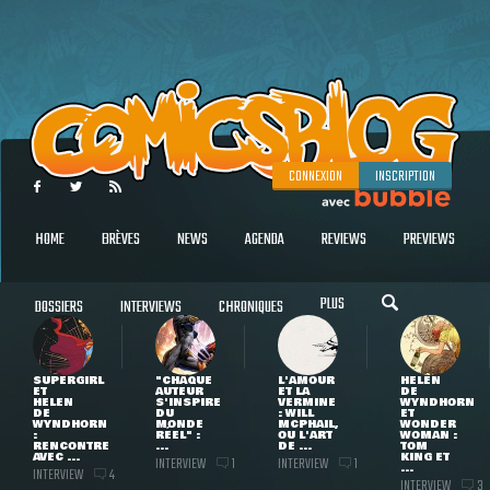
CONNEXION
INSCRIPTION
HOME
BRÈVES
NEWS
AGENDA
REVIEWS
PREVIEWS
PLUS
DOSSIERS
INTERVIEWS
CHRONIQUES
SUPERGIRL
"CHAQUE
L'AMOUR
HELEN
ET
AUTEUR
ET LA
DE
HELEN
S'INSPIRE
VERMINE
WYNDHORN
DE
DU
: WILL
ET
WYNDHORN
MONDE
MCPHAIL,
WONDER
:
RÉEL" :
OU L'ART
WOMAN :
RENCONTRE
...
DE ...
TOM
AVEC ...
KING ET
INTERVIEW
INTERVIEW
1
1
...
INTERVIEW
4
INTERVIEW
3