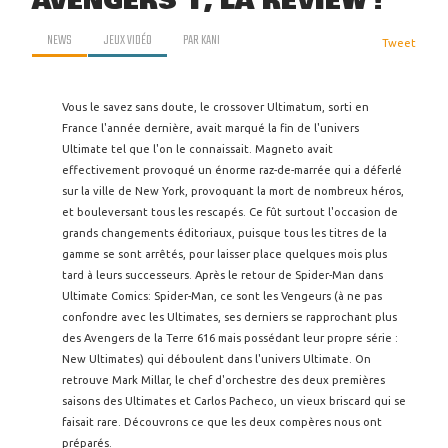
AVENGERS 1, LA REVIEW !
NEWS
JEUX VIDÉO
PAR
KANI
Tweet
Vous le savez sans doute, le crossover Ultimatum, sorti en
France l'année dernière, avait marqué la fin de l'univers
Ultimate tel que l'on le connaissait. Magneto avait
effectivement provoqué un énorme raz-de-marrée qui a déferlé
sur la ville de New York, provoquant la mort de nombreux héros,
et bouleversant tous les rescapés. Ce fût surtout l'occasion de
grands changements éditoriaux, puisque tous les titres de la
gamme se sont arrêtés, pour laisser place quelques mois plus
tard à leurs successeurs. Après le retour de Spider-Man dans
Ultimate Comics: Spider-Man, ce sont les Vengeurs (à ne pas
confondre avec les Ultimates, ses derniers se rapprochant plus
des Avengers de la Terre 616 mais possédant leur propre série :
New Ultimates) qui déboulent dans l'univers Ultimate. On
retrouve Mark Millar, le chef d'orchestre des deux premières
saisons des Ultimates et Carlos Pacheco, un vieux briscard qui se
faisait rare. Découvrons ce que les deux compères nous ont
préparés.