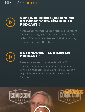
LES PODCASTS
TOUT VOIR
SUPER-HÉROÏNES AU CINÉMA :
UN DÉBAT 100% FÉMININ EN
PODCAST !
Après Wonder Woman, Captain Marvel, et le récent
film Birds of Prey, mais aussi avec la venue proche
de Black Widow, Wonder Woman 1984 et un casting
très diversifié pour The Eternals, les ...
DC FANDOME : LE BILAN EN
PODCAST !
Au cours du weekend passé se tenait le DC
Fandome, premier évènement intégralement en
ligne et 100% consacré aux univers de DC, avec un
angle définitivement axé sur les adaptations
filmiques ...