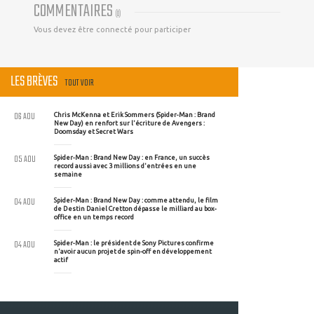
COMMENTAIRES
(
0
)
Vous devez être connecté pour participer
LES BRÈVES
TOUT VOIR
06 AOU
Chris McKenna et Erik Sommers (Spider-Man : Brand
New Day) en renfort sur l'écriture de Avengers :
Doomsday et Secret Wars
05 AOU
Spider-Man : Brand New Day : en France, un succès
record aussi avec 3 millions d'entrées en une
semaine
04 AOU
Spider-Man : Brand New Day : comme attendu, le film
de Destin Daniel Cretton dépasse le milliard au box-
office en un temps record
04 AOU
Spider-Man : le président de Sony Pictures confirme
n'avoir aucun projet de spin-off en développement
actif