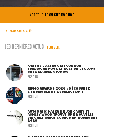
VOIR TOUS LES ARTICLES TRASHBAG
COMICSBLOG.fr
LES DERNIÈRES ACTUS
TOUT VOIR
X-MEN : L'ACTEUR KIT CONNOR
EMBAUCHÉ POUR LE RÔLE DE CYCLOPS
CHEZ MARVEL STUDIOS
ECRANS
RINGO AWARDS 2026 : DÉCOUVREZ
L'ENSEMBLE DE LA SÉLECTION !
ACTU VO
AUTOMATIC KAFKA DE JOE CASEY ET
ASHLEY WOOD TROUVE UNE NOUVELLE
VIE CHEZ IMAGE COMICS EN NOVEMBRE
2026
ACTU VO