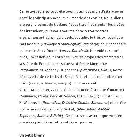
Ce festival aura surtout été pour nous l'occasion d'interviewer
parmi les principaux acteurs du monde des comics. Nous allons
prendre le temps de traduire, "sous titrer" et monter les vidéos
des interviews, puis vous pourrez donc retrouver très
prochainement dans notre podcast audio, le très sympathique
Paul Renaud (
Hawkeye & Mockingbird
,
Red Sonja
) et le scénariste
qui monte Andy Diggle
(
Losers
,
Daredevil
). Nos vidéos seront,
elles, l'occasion pour vous desuivre les propos des membres de
la scène du French comics que sont Pierre Minne
(
Le
Patrouilleur
) et Anthony Dugenest (
Spirit of the Geiko
...
), notre
découverte de ce festival : Simon Michel, ainsi que notre cher
Guile (
notre partenaire principal
). Cela va ensuite
s'internationaliser, avec le charme latin de Giuseppe Camuncoli
(
Hellblazer, Daken: Dark Wolverine
), le très (
trop?
) talentueux J.
H. Williams III (
Promethea
,
Detective Comics
,
Batwoman
) et la tête
d'affiche du festival Frank Quitely (
New X-Men
,
All-Star
Superman
,
Batman & Robin
). On peut vous assurer que vous en
prendrez plein les mirettes et les esgourdes.
Un petit bilan ?