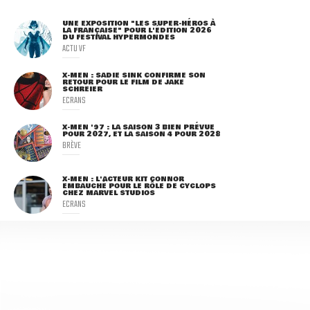
UNE EXPOSITION "LES SUPER-HÉROS À
LA FRANÇAISE" POUR L'ÉDITION 2026
DU FESTIVAL HYPERMONDES
ACTU VF
X-MEN : SADIE SINK CONFIRME SON
RETOUR POUR LE FILM DE JAKE
SCHREIER
ECRANS
X-MEN '97 : LA SAISON 3 BIEN PRÉVUE
POUR 2027, ET LA SAISON 4 POUR 2028
BRÈVE
X-MEN : L'ACTEUR KIT CONNOR
EMBAUCHÉ POUR LE RÔLE DE CYCLOPS
CHEZ MARVEL STUDIOS
ECRANS