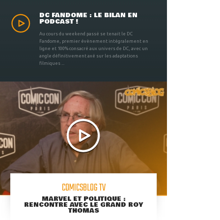
DC FANDOME : LE BILAN EN
PODCAST !
Au cours du weekend passé se tenait le DC
Fandome, premier évènement intégralement en
ligne et 100% consacré aux univers de DC, avec un
angle définitivement axé sur les adaptations
filmiques ...
COMICSBLOG TV
MARVEL ET POLITIQUE :
RENCONTRE AVEC LE GRAND ROY
THOMAS