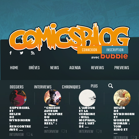
CONNEXION
INSCRIPTION
HOME
BRÈVES
NEWS
AGENDA
REVIEWS
PREVIEWS
PLUS
DOSSIERS
INTERVIEWS
CHRONIQUES
SUPERGIRL
"CHAQUE
L'AMOUR
HELEN
ET
AUTEUR
ET LA
DE
HELEN
S'INSPIRE
VERMINE
WYNDHORN
DE
DU
: WILL
ET
WYNDHORN
MONDE
MCPHAIL,
WONDER
:
RÉEL" :
OU L'ART
WOMAN :
RENCONTRE
...
DE ...
TOM
AVEC ...
KING ET
INTERVIEW
INTERVIEW
1
1
...
INTERVIEW
4
INTERVIEW
3