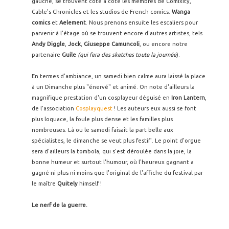
gauche, se trouvent côte à côte les membres de Comixity,
Cable's Chronicles et les studios de French comics:
Wanga
comics
et
Aelement
. Nous prenons ensuite les escaliers pour
parvenir à l'étage où se trouvent encore d'autres artistes, tels
Andy Diggle
,
Jock
,
Giuseppe Camuncoli
, ou encore notre
partenaire
Guile
(qui fera des sketches toute la journée
).
En termes d'ambiance, un samedi bien calme aura laissé la place
à un Dimanche plus "énervé" et animé. On note d'ailleurs la
magnifique prestation d'un cosplayeur déguisé en
Iron Lantern
,
de l'association
Cosplayquest
! Les auteurs eux aussi se font
plus loquace, la foule plus dense et les familles plus
nombreuses. Là ou le samedi faisait la part belle aux
spécialistes, le dimanche se veut plus festif'. Le point d'orgue
sera d'ailleurs la tombola, qui s'est déroulée dans la joie, la
bonne humeur et surtout l'humour, où l'heureux gagnant a
gagné ni plus ni moins que l'original de l'affiche du festival par
le maître
Quitely
himself !
Le nerf de la guerre.