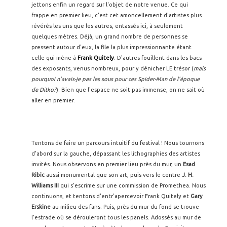
jettons enfin un regard sur l'objet de notre venue. Ce qui
frappe en premier lieu, c'est cet amoncellement d'artistes plus
révérés les uns que les autres, entassés ici, à seulement
quelques mètres. Déjà, un grand nombre de personnes se
pressent autour d'eux, la file la plus impressionnante étant
celle qui mène à
Frank Quitely
. D'autres fouillent dans les bacs
des exposants, venus nombreux, pour y dénicher LE trésor (
mais
pourquoi n'avais-je pas les sous pour ces Spider-Man de l'époque
de Ditko?
). Bien que l'espace ne soit pas immense, on ne sait où
aller en premier.
Tentons de faire un parcours intuitif du festival ! Nous tournons
d'abord sur la gauche, dépassant les lithographies des artistes
invités. Nous observons en premier lieu près du mur, un
Esad
Ribic
aussi monumental que son art, puis vers le centre
J. H.
Williams III
qui s'escrime sur une commission de Promethea. Nous
continuons, et tentons d'entr'apercevoir Frank Quitely et
Gary
Erskine
au milieu des fans. Puis, près du mur du fond se trouve
l'estrade où se dérouleront tous les panels. Adossés au mur de