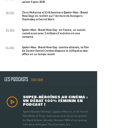
saison 4 pour 2028
06 AOU
Chris McKenna et Erik Sommers (Spider-Man : Brand
New Day) en renfort sur l'écriture de Avengers :
Doomsday et Secret Wars
05 AOU
Spider-Man : Brand New Day : en France, un succès
record aussi avec 3 millions d'entrées en une
semaine
04 AOU
Spider-Man : Brand New Day : comme attendu, le film
de Destin Daniel Cretton dépasse le milliard au box-
office en un temps record
LES PODCASTS
TOUT VOIR
SUPER-HÉROÏNES AU CINÉMA :
UN DÉBAT 100% FÉMININ EN
PODCAST !
Après Wonder Woman, Captain Marvel, et le récent
film Birds of Prey, mais aussi avec la venue proche
de Black Widow, Wonder Woman 1984 et un casting
très diversifié pour The Eternals, les ...