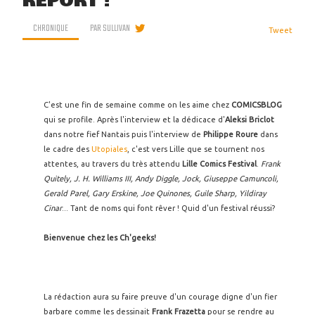
REPORT !
CHRONIQUE
PAR
SULLIVAN
Tweet
C'est une fin de semaine comme on les aime chez
COMICSBLOG
qui se profile. Après l'interview et la dédicace d'
Aleksi Briclot
dans notre fief Nantais puis l'interview de
Philippe Roure
dans
le cadre des
Utopiales
, c'est vers Lille que se tournent nos
attentes, au travers du très attendu
Lille Comics Festival
.
Frank
Quitely, J. H. Williams III, Andy Diggle, Jock, Giuseppe Camuncoli,
Gerald Parel, Gary Erskine, Joe Quinones, Guile Sharp, Yildiray
Cinar
... Tant de noms qui font rêver ! Quid d'un festival réussi?
Bienvenue chez les Ch'geeks!
La rédaction aura su faire preuve d'un courage digne d'un fier
barbare comme les dessinait
Frank Frazetta
pour se rendre au