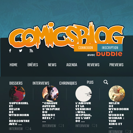
CONNEXION
INSCRIPTION
HOME
BRÈVES
NEWS
AGENDA
REVIEWS
PREVIEWS
PLUS
DOSSIERS
INTERVIEWS
CHRONIQUES
SUPERGIRL
"CHAQUE
L'AMOUR
HELEN
ET
AUTEUR
ET LA
DE
HELEN
S'INSPIRE
VERMINE
WYNDHORN
DE
DU
: WILL
ET
WYNDHORN
MONDE
MCPHAIL,
WONDER
:
RÉEL" :
OU L'ART
WOMAN :
RENCONTRE
...
DE ...
TOM
AVEC ...
KING ET
INTERVIEW
INTERVIEW
1
1
...
INTERVIEW
4
INTERVIEW
3