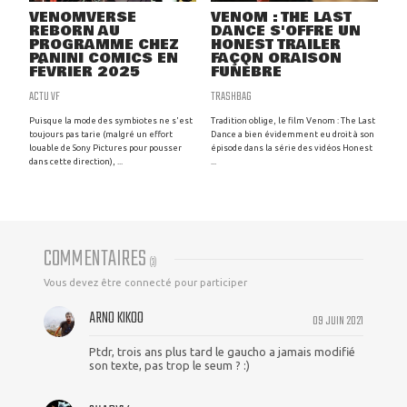
VENOMVERSE
VENOM : THE LAST
REBORN AU
DANCE S'OFFRE UN
PROGRAMME CHEZ
HONEST TRAILER
PANINI COMICS EN
FAÇON ORAISON
FÉVRIER 2025
FUNÈBRE
ACTU VF
TRASHBAG
Puisque la mode des symbiotes ne s'est
Tradition oblige, le film Venom : The Last
toujours pas tarie (malgré un effort
Dance a bien évidemment eu droit à son
louable de Sony Pictures pour pousser
épisode dans la série des vidéos Honest
dans cette direction), ...
...
COMMENTAIRES
(
3
)
Vous devez être connecté pour participer
ARNO KIKOO
09 JUIN 2021
Ptdr, trois ans plus tard le gaucho a jamais modifié
son texte, pas trop le seum ? :)