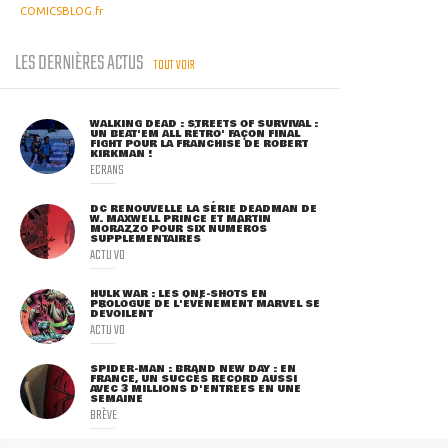
COMICSBLOG.fr
LES DERNIÈRES ACTUS
TOUT VOIR
WALKING DEAD : STREETS OF SURVIVAL :
UN BEAT'EM ALL RÉTRO' FAÇON FINAL
FIGHT POUR LA FRANCHISE DE ROBERT
KIRKMAN !
ECRANS
DC RENOUVELLE LA SÉRIE DEADMAN DE
W. MAXWELL PRINCE ET MARTIN
MORAZZO POUR SIX NUMÉROS
SUPPLÉMENTAIRES
ACTU VO
HULK WAR : LES ONE-SHOTS EN
PROLOGUE DE L'ÉVÈNEMENT MARVEL SE
DÉVOILENT
ACTU VO
SPIDER-MAN : BRAND NEW DAY : EN
FRANCE, UN SUCCÈS RECORD AUSSI
AVEC 3 MILLIONS D'ENTRÉES EN UNE
SEMAINE
BRÈVE