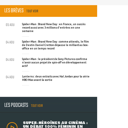
LES BRÈVES
TOUT VOIR
05 AOU
Spider-Man : Brand New Day : en France, un succès
record aussi avec 3 millions d'entrées en une
semaine
04 AOU
Spider-Man : Brand New Day : comme attendu, le film
de Destin Daniel Cretton dépasse le milliard au box-
office en un temps record
04 AOU
Spider-Man : le président de Sony Pictures confirme
n'avoir aucun projet de spin-off en développement
actif
04 AOU
Lanterns : deux extraits avec Hal Jordan pour la série
HBO Max avant la sortie
LES PODCASTS
TOUT VOIR
SUPER-HÉROÏNES AU CINÉMA :
UN DÉBAT 100% FÉMININ EN