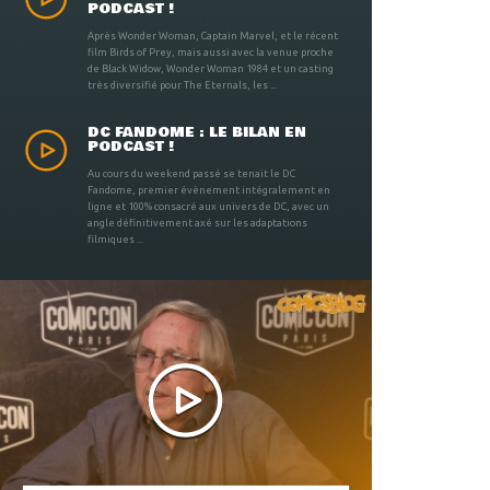
PODCAST !
Après Wonder Woman, Captain Marvel, et le récent
film Birds of Prey, mais aussi avec la venue proche
de Black Widow, Wonder Woman 1984 et un casting
très diversifié pour The Eternals, les ...
DC FANDOME : LE BILAN EN
PODCAST !
Au cours du weekend passé se tenait le DC
Fandome, premier évènement intégralement en
ligne et 100% consacré aux univers de DC, avec un
angle définitivement axé sur les adaptations
filmiques ...