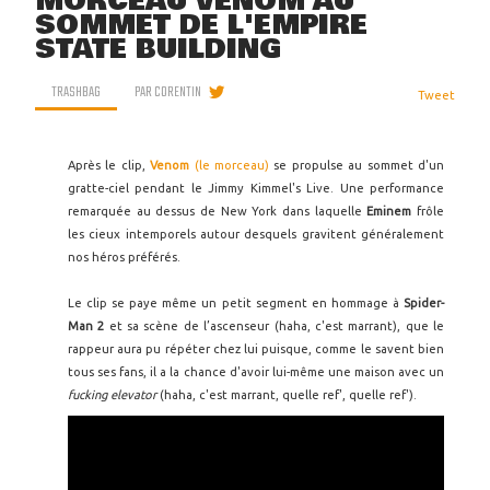
MORCEAU VENOM AU
SOMMET DE L'EMPIRE
STATE BUILDING
TRASHBAG
PAR
CORENTIN
Tweet
Après le clip,
Venom
(le morceau)
se propulse au sommet d'un
gratte-ciel pendant le Jimmy Kimmel's Live. Une performance
remarquée au dessus de New York dans laquelle
Eminem
frôle
les cieux intemporels autour desquels gravitent généralement
nos héros préférés.
Le clip se paye même un petit segment en hommage à
Spider-
Man 2
et sa scène de l’ascenseur (haha, c'est marrant), que le
rappeur aura pu répéter chez lui puisque, comme le savent bien
tous ses fans, il a la chance d'avoir lui-même une maison avec un
fucking elevator
(haha, c'est marrant, quelle ref', quelle ref').