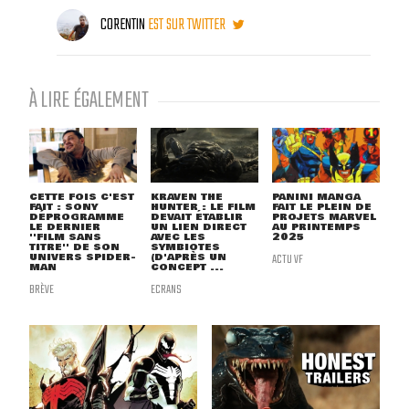
CORENTIN
EST SUR TWITTER
À LIRE ÉGALEMENT
CETTE FOIS C'EST
KRAVEN THE
PANINI MANGA
FAIT : SONY
HUNTER : LE FILM
FAIT LE PLEIN DE
DÉPROGRAMME
DEVAIT ÉTABLIR
PROJETS MARVEL
LE DERNIER
UN LIEN DIRECT
AU PRINTEMPS
''FILM SANS
AVEC LES
2025
TITRE'' DE SON
SYMBIOTES
UNIVERS SPIDER-
(D'APRÈS UN
ACTU VF
MAN
CONCEPT ...
BRÈVE
ECRANS