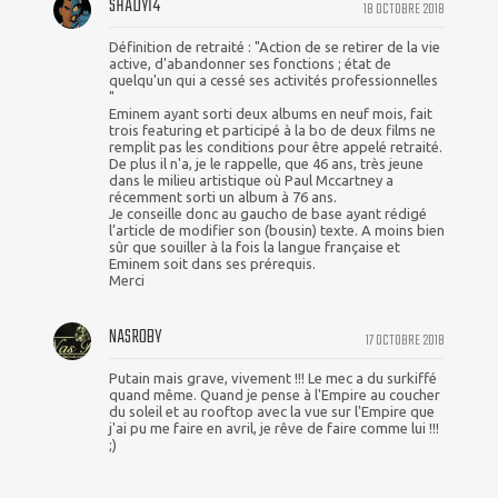
SHADY14
18 OCTOBRE 2018
Définition de retraité : "Action de se retirer de la vie
active, d'abandonner ses fonctions ; état de
quelqu'un qui a cessé ses activités professionnelles
"
Eminem ayant sorti deux albums en neuf mois, fait
trois featuring et participé à la bo de deux films ne
remplit pas les conditions pour être appelé retraité.
De plus il n'a, je le rappelle, que 46 ans, très jeune
dans le milieu artistique où Paul Mccartney a
récemment sorti un album à 76 ans.
Je conseille donc au gaucho de base ayant rédigé
l’article de modifier son (bousin) texte. A moins bien
sûr que souiller à la fois la langue française et
Eminem soit dans ses prérequis.
Merci
NASROBY
17 OCTOBRE 2018
Putain mais grave, vivement !!! Le mec a du surkiffé
quand même. Quand je pense à l'Empire au coucher
du soleil et au rooftop avec la vue sur l'Empire que
j'ai pu me faire en avril, je rêve de faire comme lui !!!
;)