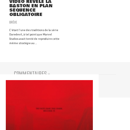
VIDÉO RÉVÈLE LA
BASTON EN PLAN
SÉQUENCE
OBLIGATOIRE
BRÈVE
C'était l'une des traditions de la série
Daredevil, à tel point que Marvel
Studios avait tenté de reproduire cette
même stratégie au ...
COMMENTAIRES
(
0
)
Vous devez être connecté pour participer