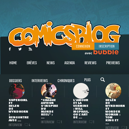
CONNEXION
INSCRIPTION
HOME
BRÈVES
NEWS
AGENDA
REVIEWS
PREVIEWS
PLUS
DOSSIERS
INTERVIEWS
CHRONIQUES
SUPERGIRL
"CHAQUE
L'AMOUR
HELEN
ET
AUTEUR
ET LA
DE
HELEN
S'INSPIRE
VERMINE
WYNDHORN
DE
DU
: WILL
ET
WYNDHORN
MONDE
MCPHAIL,
WONDER
:
RÉEL" :
OU L'ART
WOMAN :
RENCONTRE
...
DE ...
TOM
AVEC ...
KING ET
INTERVIEW
INTERVIEW
1
1
...
INTERVIEW
4
INTERVIEW
3