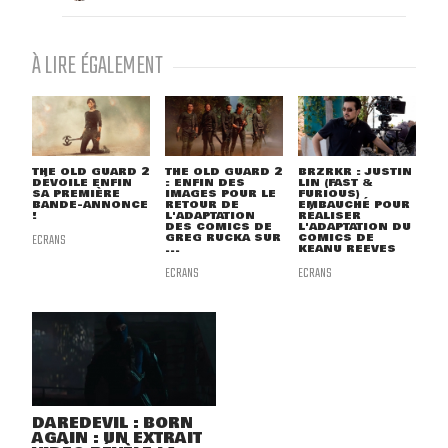
À LIRE ÉGALEMENT
THE OLD GUARD 2
THE OLD GUARD 2
BRZRKR : JUSTIN
DÉVOILE ENFIN
: ENFIN DES
LIN (FAST &
SA PREMIÈRE
IMAGES POUR LE
FURIOUS)
BANDE-ANNONCE
RETOUR DE
EMBAUCHÉ POUR
!
L'ADAPTATION
RÉALISER
DES COMICS DE
L'ADAPTATION DU
ECRANS
GREG RUCKA SUR
COMICS DE
...
KEANU REEVES
ECRANS
ECRANS
DAREDEVIL : BORN
AGAIN : UN EXTRAIT