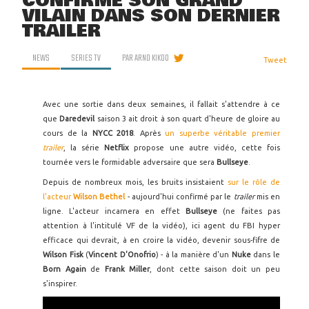
CONFIRME SON GRAND
VILAIN DANS SON DERNIER
TRAILER
NEWS
SERIES TV
PAR
ARNO KIKOO
Tweet
Avec une sortie dans deux semaines, il fallait s'attendre à ce
que
Daredevil
saison 3 ait droit à son quart d'heure de gloire au
cours de la
NYCC 2018
. Après
un superbe véritable premier
trailer
, la série
Netflix
propose une autre vidéo, cette fois
tournée vers le formidable adversaire que sera
Bullseye
.
Depuis de nombreux mois, les bruits insistaient
sur le rôle de
l'acteur
Wilson Bethel
- aujourd'hui confirmé par le
trailer
mis en
ligne. L'acteur incarnera en effet
Bullseye
(ne faites pas
attention à l'intitulé VF de la vidéo), ici agent du FBI hyper
efficace qui devrait, à en croire la vidéo, devenir sous-fifre de
Wilson Fisk
(
Vincent D'Onofrio
) - à la manière d'un
Nuke
dans le
Born Again
de
Frank Miller
, dont cette saison doit un peu
s'inspirer.