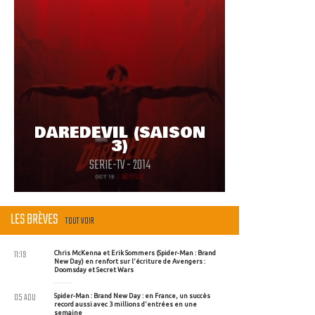
DAREDEVIL (SAISON
3)
SERIE-TV - 2014
LES BRÈVES
TOUT VOIR
11:19
Chris McKenna et Erik Sommers (Spider-Man : Brand
New Day) en renfort sur l'écriture de Avengers :
Doomsday et Secret Wars
05 AOU
Spider-Man : Brand New Day : en France, un succès
record aussi avec 3 millions d'entrées en une
semaine