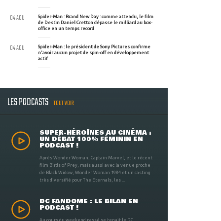
04 AOU
Spider-Man : Brand New Day : comme attendu, le film
de Destin Daniel Cretton dépasse le milliard au box-
office en un temps record
04 AOU
Spider-Man : le président de Sony Pictures confirme
n'avoir aucun projet de spin-off en développement
actif
LES PODCASTS
TOUT VOIR
SUPER-HÉROÏNES AU CINÉMA :
UN DÉBAT 100% FÉMININ EN
PODCAST !
Après Wonder Woman, Captain Marvel, et le récent
film Birds of Prey, mais aussi avec la venue proche
de Black Widow, Wonder Woman 1984 et un casting
très diversifié pour The Eternals, les ...
DC FANDOME : LE BILAN EN
PODCAST !
Au cours du weekend passé se tenait le DC