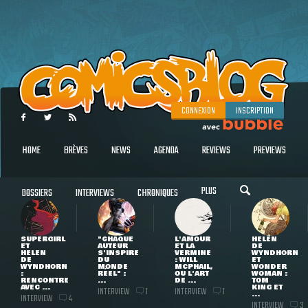
CONNEXION
INSCRIPTION
HOME
BRÈVES
NEWS
AGENDA
REVIEWS
PREVIEWS
PLUS
DOSSIERS
INTERVIEWS
CHRONIQUES
SUPERGIRL
"CHAQUE
L'AMOUR
HELEN
ET
AUTEUR
ET LA
DE
HELEN
S'INSPIRE
VERMINE
WYNDHORN
DE
DU
: WILL
ET
WYNDHORN
MONDE
MCPHAIL,
WONDER
:
RÉEL" :
OU L'ART
WOMAN :
RENCONTRE
...
DE ...
TOM
AVEC ...
KING ET
INTERVIEW
INTERVIEW
1
1
...
INTERVIEW
4
INTERVIEW
3