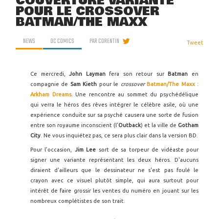
COUVERTURE VARIANTE
POUR LE CROSSOVER
BATMAN/THE MAXX
NEWS
DC COMICS
PAR
CORENTIN
Tweet
Ce mercredi,
John Layman
fera son retour sur
Batman
en
compagnie de
Sam Kieth
pour le
crossover
Batman/The Maxx :
Arkham Dreams
. Une rencontre au sommet du psychédélique
qui verra le héros des rêves intégrer le célèbre asile, où une
expérience conduite sur sa psyché causera une sorte de fusion
entre son royaume inconscient (l'
Outback
) et la ville de
Gotham
City
. Ne vous inquiétez pas, ce sera plus clair dans la version BD.
Pour l'occasion,
Jim Lee
sort de sa torpeur de vidéaste pour
signer une variante représentant les deux héros. D'aucuns
diraient d'ailleurs que le dessinateur ne s'est pas foulé le
crayon avec ce visuel plutôt simple, qui aura surtout pour
intérêt de faire grossir les ventes du numéro en jouant sur les
nombreux complétistes de son trait.