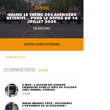
TRASHBAG
QUAND LE THÈME DES AVENGERS
RETENTIT... POUR LE DÉFILÉ DU 14
JUILLET 2026
PAR
ARNO KIKOO
VOIR TOUS LES ARTICLES TRASHBAG
COMICSBLOG.fr
LES DERNIÈRES ACTUS
TOUT VOIR
X-MEN : L'ACTEUR KIT CONNOR
EMBAUCHÉ POUR LE RÔLE DE CYCLOPS
CHEZ MARVEL STUDIOS
ECRANS
RINGO AWARDS 2026 : DÉCOUVREZ
L'ENSEMBLE DE LA SÉLECTION !
ACTU VO