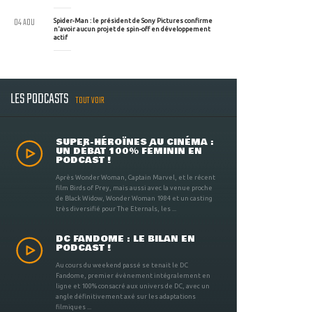
04 AOU
Spider-Man : le président de Sony Pictures confirme
n'avoir aucun projet de spin-off en développement
actif
LES PODCASTS
TOUT VOIR
SUPER-HÉROÏNES AU CINÉMA :
UN DÉBAT 100% FÉMININ EN
PODCAST !
Après Wonder Woman, Captain Marvel, et le récent
film Birds of Prey, mais aussi avec la venue proche
de Black Widow, Wonder Woman 1984 et un casting
très diversifié pour The Eternals, les ...
DC FANDOME : LE BILAN EN
PODCAST !
Au cours du weekend passé se tenait le DC
Fandome, premier évènement intégralement en
ligne et 100% consacré aux univers de DC, avec un
angle définitivement axé sur les adaptations
filmiques ...