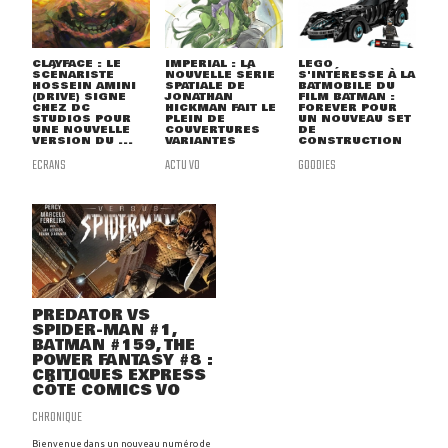
CLAYFACE : LE
IMPERIAL : LA
LEGO
SCÉNARISTE
NOUVELLE SÉRIE
S'INTÉRESSE À LA
HOSSEIN AMINI
SPATIALE DE
BATMOBILE DU
(DRIVE) SIGNE
JONATHAN
FILM BATMAN :
CHEZ DC
HICKMAN FAIT LE
FOREVER POUR
STUDIOS POUR
PLEIN DE
UN NOUVEAU SET
UNE NOUVELLE
COUVERTURES
DE
VERSION DU ...
VARIANTES
CONSTRUCTION
ECRANS
ACTU VO
GOODIES
PREDATOR VS
SPIDER-MAN #1,
BATMAN #159, THE
POWER FANTASY #8 :
CRITIQUES EXPRESS
CÔTÉ COMICS VO
CHRONIQUE
Bienvenue dans un nouveau numéro de