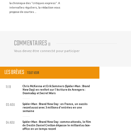
la chronique des "critiques express". A
intervalles réguliers, la rédaction vous
propose de courtes ...
COMMENTAIRES
(
0
)
Vous devez être connecté pour participer
LES BRÈVES
TOUT VOIR
11:19
Chris McKenna et Erik Sommers (Spider-Man : Brand
New Day) en renfort sur l'écriture de Avengers :
Doomsday et Secret Wars
05 AOU
Spider-Man : Brand New Day : en France, un succès
record aussi avec 3 millions d'entrées en une
semaine
04 AOU
Spider-Man : Brand New Day : comme attendu, le film
de Destin Daniel Cretton dépasse le milliard au box-
office en un temps record