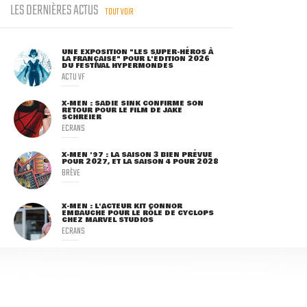
LES DERNIÈRES ACTUS
TOUT VOIR
UNE EXPOSITION "LES SUPER-HÉROS À
LA FRANÇAISE" POUR L'ÉDITION 2026
DU FESTIVAL HYPERMONDES
ACTU VF
X-MEN : SADIE SINK CONFIRME SON
RETOUR POUR LE FILM DE JAKE
SCHREIER
ECRANS
X-MEN '97 : LA SAISON 3 BIEN PRÉVUE
POUR 2027, ET LA SAISON 4 POUR 2028
BRÈVE
X-MEN : L'ACTEUR KIT CONNOR
EMBAUCHÉ POUR LE RÔLE DE CYCLOPS
CHEZ MARVEL STUDIOS
ECRANS