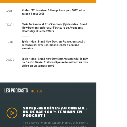
14:40
X-Men '97 : la saison 3 bien prévue pour 2027, et la
saison 4 pour 2028
06 AOU
Chris McKenna et Erik Sommers (Spider-Man : Brand
New Day) en renfort sur l'écriture de Avengers :
Doomsday et Secret Wars
05 AOU
Spider-Man : Brand New Day : en France, un succès
record aussi avec 3 millions d'entrées en une
semaine
04 AOU
Spider-Man : Brand New Day : comme attendu, le film
de Destin Daniel Cretton dépasse le milliard au box-
office en un temps record
LES PODCASTS
TOUT VOIR
SUPER-HÉROÏNES AU CINÉMA :
UN DÉBAT 100% FÉMININ EN
PODCAST !
Après Wonder Woman, Captain Marvel, et le récent
film Birds of Prey, mais aussi avec la venue proche