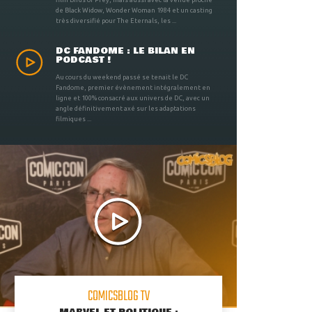
de Black Widow, Wonder Woman 1984 et un casting
très diversifié pour The Eternals, les ...
DC FANDOME : LE BILAN EN
PODCAST !
Au cours du weekend passé se tenait le DC
Fandome, premier évènement intégralement en
ligne et 100% consacré aux univers de DC, avec un
angle définitivement axé sur les adaptations
filmiques ...
COMICSBLOG TV
MARVEL ET POLITIQUE :