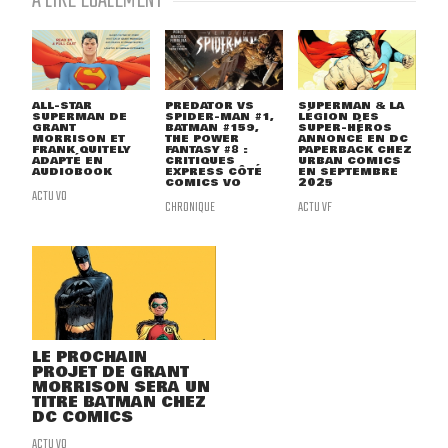
À LIRE ÉGALEMENT
ALL-STAR
PREDATOR VS
SUPERMAN & LA
SUPERMAN DE
SPIDER-MAN #1,
LÉGION DES
GRANT
BATMAN #159,
SUPER-HÉROS
MORRISON ET
THE POWER
ANNONCÉ EN DC
FRANK QUITELY
FANTASY #8 :
PAPERBACK CHEZ
ADAPTÉ EN
CRITIQUES
URBAN COMICS
AUDIOBOOK
EXPRESS CÔTÉ
EN SEPTEMBRE
COMICS VO
2025
ACTU VO
CHRONIQUE
ACTU VF
LE PROCHAIN
PROJET DE GRANT
MORRISON SERA UN
TITRE BATMAN CHEZ
DC COMICS
ACTU VO