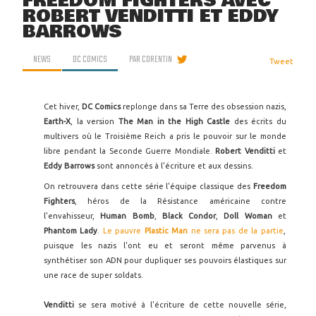
FREEDOM FIGHTERS AVEC
ROBERT VENDITTI ET EDDY
BARROWS
NEWS
DC COMICS
PAR
CORENTIN
Tweet
Cet hiver,
DC Comics
replonge dans sa Terre des obsession nazis,
Earth-X
, la version
The Man in the High Castle
des écrits du
multivers où le Troisième Reich a pris le pouvoir sur le monde
libre pendant la Seconde Guerre Mondiale.
Robert Venditti
et
Eddy Barrows
sont annoncés à l'écriture et aux dessins.
On retrouvera dans cette série l'équipe classique des
Freedom
Fighters
, héros de la Résistance américaine contre
l'envahisseur,
Human Bomb
,
Black Condor
,
Doll Woman
et
Phantom Lady
.
Le pauvre
Plastic Man
ne sera pas de la partie
,
puisque les nazis l'ont eu et seront même parvenus à
synthétiser son ADN pour dupliquer ses pouvoirs élastiques sur
une race de super soldats.
Venditti
se sera motivé à l'écriture de cette nouvelle série,