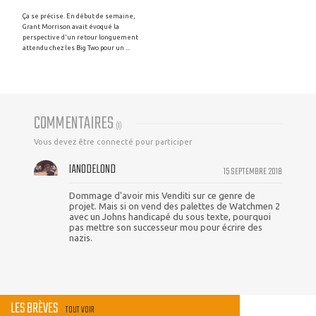
Ça se précise. En début de semaine,
Grant Morrison avait évoqué la
perspective d'un retour longuement
attendu chez les Big Two pour un ...
COMMENTAIRES
(
1
)
Vous devez être connecté pour participer
IAN0DELOND
15 SEPTEMBRE 2018
Dommage d'avoir mis Venditi sur ce genre de
projet. Mais si on vend des palettes de Watchmen 2
avec un Johns handicapé du sous texte, pourquoi
pas mettre son successeur mou pour écrire des
nazis.
LES BRÈVES
TOUT VOIR