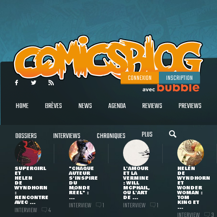
CONNEXION
INSCRIPTION
HOME
BRÈVES
NEWS
AGENDA
REVIEWS
PREVIEWS
PLUS
DOSSIERS
INTERVIEWS
CHRONIQUES
SUPERGIRL
"CHAQUE
L'AMOUR
HELEN
ET
AUTEUR
ET LA
DE
HELEN
S'INSPIRE
VERMINE
WYNDHORN
DE
DU
: WILL
ET
WYNDHORN
MONDE
MCPHAIL,
WONDER
:
RÉEL" :
OU L'ART
WOMAN :
RENCONTRE
...
DE ...
TOM
AVEC ...
KING ET
INTERVIEW
INTERVIEW
1
1
...
INTERVIEW
4
INTERVIEW
3